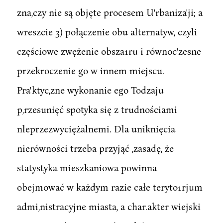
zna,czy nie są objęte procesem U'rbaniza'ji; a
wreszcie 3) połączenie obu alternatyw, czyli
częściowe zwężenie obsza1ru i równoc'zesne
przekroczenie go w innem miejscu.
Pra'ktyc,zne wykonanie ego Todzaju
p,rzesunięć spotyka się z trudnościami
nleprzezwyciężalnemi. Dla uniknięcia
nierówności trzeba przyjąć ,zasadę, że
statystyka mieszkaniowa powinna
obejmować w każdym razie całe teryto1rjum
admi,nistracyjne miasta, a char.akter wiejski