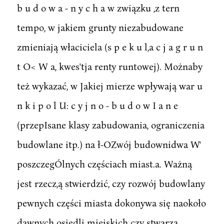
b u d o w a - n y c h a w związku ,z tern
tempo, w jakiem grunty niezabudowane
zmieniają właciciela (s p e k u l,a c j a g r u n
t O< W a, kwes'tja renty runtowej). Możnaby
też wykazać, w Jakiej mierze wpływają war u
n k i p o l U: c y j n o - b u d o w I a n e
(przepIsane klasy zabudowania, ograniczenia
budowlane itp.) na ł-OZwój budownidwa W'
poszczegÓlnych częściach miast.a. Ważną
jest rzecz,ą stwierdzić, czy rozwój budowlany
pewnych części miasta dokonywa się naokoło
dawnych osiedli miejskich czy stwarza