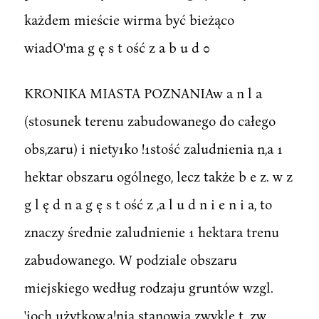
każdem mieście wirma być bieżąco
wiadO'ma g ę s t ość z a b u d 0
KRONIKA MIASTA POZNANIAw a n l a
(stosunek terenu zabudowanego do całego
obs,zaru) i niety1ko !1stość zaludnienia n,a 1
hektar obszaru ogólnego, lecz także b e z. w z
g l ę d n a g ę s t ość z ,a l u d n i e n i a, to
znaczy średnie zaludnienie 1 hektara trenu
zabudowanego. W podziale obszaru
miejskiego według rodzaju gruntów wzgl.
'ioch użytkow,a!nia stanowią zwykle t. zw.