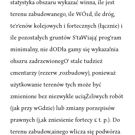
statystyka obszaru wykazać winna, ile jest
terenu zabudowanego, ile WÓ1d, ile dróg,
te'r'enów kolejowych i fortecznych (łącznie) i
ile pozostałych gruntów S'taW'iają' prog'ram
minimalny, nie dODła gamy się wykaza!nia
ohszru zadrzewionegO' stale tudzież
cmentarzy (rezerw ,rozbudowy), ponieważ
użytkowanie terenów tych może być
zmienione bez niezwykle uciąŻ1liwych robót
(jak przy wGdzie) lub zmiany porzepisów
prawnych (j,ak zniesienie fortecy £ t. p.). Do
terenu zabudow,ainego wlicza się podwórza