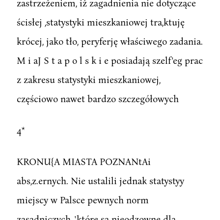
zastrzeżeniem, iż zagadnienia nie dotyczące
ścisłej ,statystyki mieszkaniowej tra,ktuję
krócej, jako tło, peryferję właściwego zadania.
M i aJ S t a p o l s k i e posiadają szelf'eg prac
z zakresu statystyki mieszkaniowej,
częściowo nawet bardzo szczegółowych
4*
KRONU{A MIASTA POZNANtAi
abs,z.ernych. Nie ustalili jednak statystyy
miejscy w Palsce pewnych norm
zasadniczych, 'które są nieodzowne dla