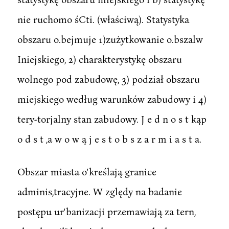
nie ruchomo śCti. (właściwą). Statystyka
obszaru o.bejmuje 1)zużytkowanie o.bszalw
Iniejskiego, 2) charakterystykę obszaru
wolnego pod zabudowę, 3) podział obszaru
miejskiego według warunków zabudowy i 4)
tery-torjalny stan zabudowy. J e d n o s t kąp
o d s t ,a w o w ą j e s t o b s z a r m i a s t a.
Obszar miasta o'kreślają granice
adminis,tracyjne. W zględy na badanie
postępu ur'banizacji przemawiają za tern,