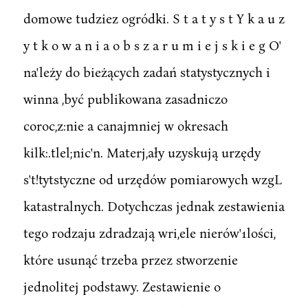
domowe tudziez ogródki. S t a t y s t Y k a u z
y t k o w a n i a o b s z a r u m i e j s k i e g O'
na'leży do bieżących zadań statystycznych i
winna ,być publikowana zasadniczo
coroc,z:nie a canajmniej w okresach
kilk:.tlel;nic'n. Materj,ały uzyskują urzędy
s't!tytstyczne od urzędów pomiarowych wzgL
katastralnych. Dotychczas jednak zestawienia
tego rodzaju zdradzają wri,ele nierów'1lości,
które usunąć trzeba przez stworzenie
jednolitej podstawy. Zestawienie o