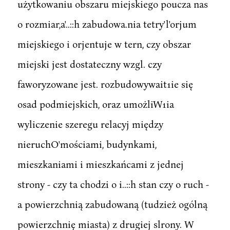
użytkowaniu obszaru miejskiego poucza nas
o rozmiar,a'..::h zabudowa.nia tetry'l'orjum
miejskiego i orjentuje w tern, czy obszar
miejski jest dostateczny wzgl. czy
faworyzowane jest. rozbudowywait1ie się
osad podmiejskich, oraz umożliW1ia
wyliczenie szeregu relacyj między
nieruchO'mościami, budynkami,
mieszkaniami i mieszkańcami z jednej
strony - czy ta chodzi o i..::h stan czy o ruch -
a powierzchnią zabudowaną (tudzież ogólną
powierzchnię miasta) z drugiej slrony. W