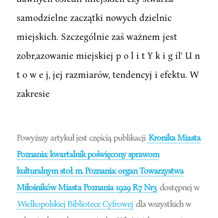
samodzielne zaczątki nowych dzielnic
miejskich. Szczególnie zaś ważnem jest
zobr,azowanie miejskiej p o l i t Y k i g il' U n
t o w e j, jej razmiarów, tendencyj i efektu. W
zakresie
Powyższy artykuł jest częścią publikacji
Kronika Miasta
Poznania: kwartalnik poświęcony sprawom
kulturalnym stoł. m. Poznania: organ Towarzystwa
Miłośników Miasta Poznania 1929 R.7 Nr3
dostępnej w
Wielkopolskiej Bibliotece Cyfrowej
dla wszystkich w