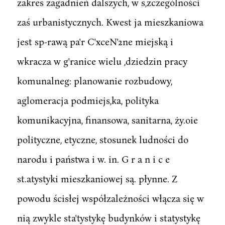
zakres zagadnień dalszych, w s,zczególności
zaś urbanistycznych. Kwest ja mieszkaniowa
jest sp-rawą pa'r C'xceN'2ne miejską i
wkracza w g'ranice wielu ,dziedzin pracy
komunalneg: planowanie rozbudowy,
aglomeracja podmiejs,ka, polityka
komunikacyjna, finansowa, sanitarna, ży.oie
polityczne, etyczne, stosunek ludności do
narodu i państwa i w. in. G r a n i c e
st.atystyki mieszkaniowej są. płynne. Z
powodu ścisłej współzależności włącza się w
nią zwykle sta'tystykę budynków i statystykę