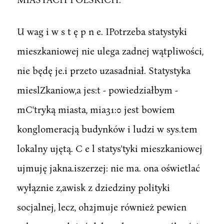
U wag i w s t ę p n e. IPotrzeba statystyki
mieszkaniowej nie ulega zadnej wątpliwości,
nie będę je.i przeto uzasadniał. Statystyka
mieslZkaniow,a jes:t - powiedziałbym -
mC'tryką miasta, mia31:0 jest bowiem
konglomeracją budynków i ludzi w sys.tem
lokalny ujętą. C e l statys'tyki mieszkaniowej
ujmuję jakna.iszerzej: nie ma. ona oświetlać
wyłąznie z,awisk z dziedziny polityki
socjalnej, lecz, oh2jmuje również pewien