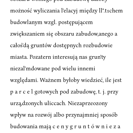
możność wyliczania l'elacyj między ll".t1chem
budowlanym wzgl. postępującem
zwiększaniem się obszaru zabudow,anego a
całoś'dą gruntów dostępnych rozbudowie
miasta. Pozatern interesują nas grun'ty
niezal'mdowane pod wielu innemi
względami. Ważnem byłoby wiedzieć, ile jest
p a r c e l gotowych pod zabudowę, t. j. przy
urzą,dzonych uliccach. Niezaprzeozony
wpływ na rozwój albo przynajmniej sposób
budowania mają c e n y g r u n t ó w n i e z a