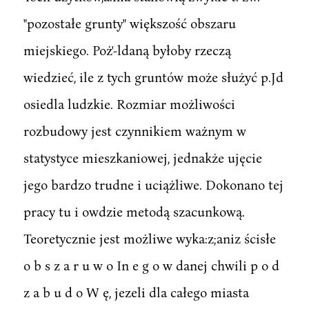
"pozostałe grunty" większość obszaru
miejskiego. Poż'-ldaną byłoby rzeczą
wiedzieć, ile z tych gruntów może służyć p.Jd
osiedla ludzkie. Rozmiar możliwości
rozbudowy jest czynnikiem ważnym w
statystyce mieszkaniowej, jednakże ujęcie
jego bardzo trudne i uciążliwe. Dokonano tej
pracy tu i owdzie metodą szacunkową.
Teoretycznie jest możliwe wyka:z;aniz ścisłe
o b s z a r u w o In e g o w danej chwili p o d
z a b u d o W ę, jezeli dla całego miasta