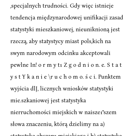
,specjalnych trudności. Gdy więc istnieje
tendencja międzynarodowej unifikacji zasad
statystyki mieszkaniowej, nieuniknioną jest
rzeczą, aby statystycy miast pols,kich na
swym narodowym odcinku akceptowali
pewlne In! o r m y t1 Z g o d n i o n. e. S t a t
y s t Y k a n i e \r u c h o m o. ś c i. Punktem
wyjścia dlJ, licznych wniosków statystyki
mie.szkaniowej jest statystyka
nierruchomości miejskich w naisze1"szem
słowa znaczeniu, którą dzielimy na a)
statystykę obszaru miejskiego i b) statystykę