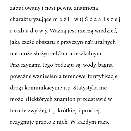
zabudowany i nosi pewne znamiona
charakteryzujące m o ż l i w () Ś ć d a !l s z e j
r o zb u d o w y. Ważną jest rzeczą wiedzieć,
jaka część obszaru z przycz,yn na'Łuralnych
nie może służyć celO'm mieszkalnym.
Przyczynami tego 'rodzaju są: wody, bagna,
poważne wzniesienia terenowe, forrtyfikacje,
drogi komunikacyjne itp. Statystyka nie
może '1liektórych znamion przedstawić w
formie zwykłej, t. j. krótkiej i pros'tej,
rezygnuje przeto z nich. W każdym razie