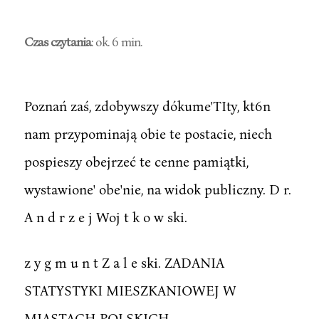
Czas czytania
: ok. 6 min.
Poznań zaś, zdobywszy dókume'TIty, kt6n
nam przypominają obie te postacie, niech
pospieszy obejrzeć te cenne pamiątki,
wystawione' obe'nie, na widok publiczny. D r.
A n d r z e j Woj t k o w ski.
z y g m u n t Z a l e ski. ZADANIA
STATYSTYKI MIESZKANIOWEJ W
MIASTACH POLSKICH.