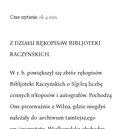
Czas czytania
: ok. 4 min.
Z DZIAŁU RĘKOPISóW BIBLJOTEKI
RACZYŃSKICH.
W r. b. powiększył się zbi6r rękopisów
Bibljoteki Raczyńskich o S[p:lrą liczbę
cennych n'kopisów i autografów. Pochodzą
One pirzeważnie z Wilna, gdzie niegdyś
należały do :archiwum tamtejsz,ego
un>i,wcrsytetu. Wielkopolskę obchodzą