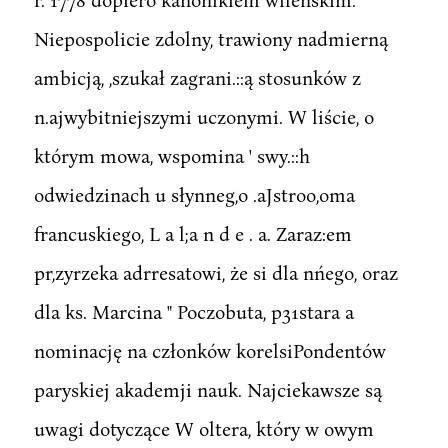
Niepospolicie zdolny, trawiony nadmierną
ambicją, ,szukał zagrani.::ą stosunków z
n.ajwybitniejszymi uczonymi. W liście, o
którym mowa, wspomina ' swy.::h
odwiedzinach u słynneg,o .aJstroo,oma
francuskiego, L a l;a n d e . a. Zaraz:em
pr,zyrzeka adrresatowi, że si dla nńego, oraz
dla ks. Marcina " Poczobuta, p31stara a
nominację na członków korelsiPondentów
paryskiej akademji nauk. Najciekawsze są
uwagi dotyczące W oltera, który w owym