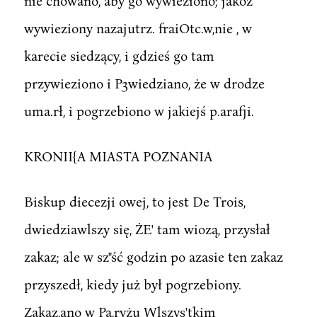
nie chowano, aby go wywieziono; jakoż
wywieziony nazajutrz. fraiOtc.w,nie , w
karecie siedzący, i gdzieś go tam
przywieziono i P3wiedziano, że w drodze
uma.rł, i pogrzebiono w jakiejś p.arafji.
KRONII{A MIASTA POZNANIA
Biskup diecezji owej, to jest De Trois,
dwiedziawlszy się, ŻE' tam wiozą, przysłał
zakaz; ale w sz"ść godzin po azasie ten zakaz
przyszedł, kiedy już był pogrzebiony.
Zakaz,ano w Pa,ryżu Wlszys'tkim