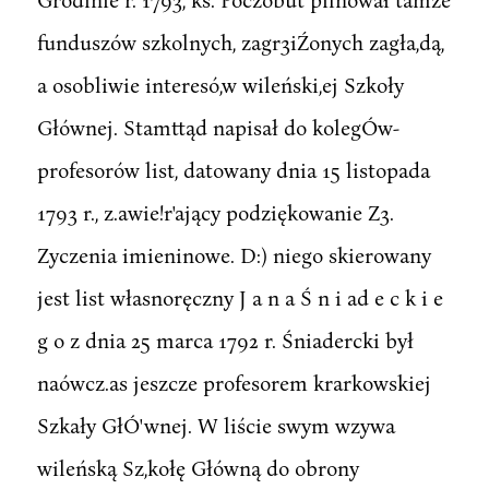
funduszów szkolnych, zagr3iŹonych zagła,dą,
a osobliwie interesó,w wileński,ej Szkoły
Głównej. Stamttąd napisał do kolegÓw-
profesorów list, datowany dnia 15 listopada
1793 r., z.awie!r'ający podziękowanie Z3.
Zyczenia imieninowe. D:) niego skierowany
jest list własnoręczny J a n a Ś n i ad e c k i e
g o z dnia 25 marca 1792 r. Śniadercki był
naówcz.as jeszcze profesorem krarkowskiej
Szkały GłÓ'wnej. W liście swym wzywa
wileńską Sz,kołę Główną do obrony