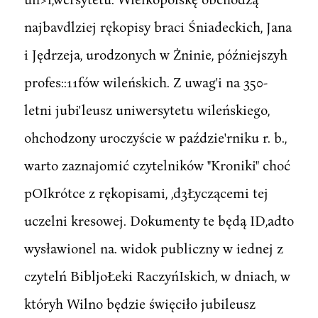
najbavdlziej rękopisy braci Śniadeckich, Jana
i Jędrzeja, urodzonych w Żninie, późniejszyh
profes::11fów wileńskich. Z uwag'i na 350-
letni jubi'leusz uniwersytetu wileńskiego,
ohchodzony uroczyście w paździe'rniku r. b.,
warto zaznajomić czytelników "Kroniki" choć
pOIkrótce z rękopisami, ,d3Łyczącemi tej
uczelni kresowej. Dokumenty te będą ID,adto
wysławionel na. widok publiczny w iednej z
czytelń BibljoŁeki RaczyńIskich, w dniach, w
któryh Wilno będzie święciło jubileusz