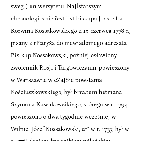
sweg,:) uniwersytetu. NaJlstarszym
chronologicznie i'est list biskupa J ó z e f a
Korwina Kossakowskiego z 10 czerwca 1778 r.,
pisany z rP:aryża do niewiadomego adresata.
Bisjkup Kossakows,ki, później osławiony
zwolennik Rosji i Targowiczanin, powieszony
w War'szawi,e w cZaJSie powstania
Kościuszkowskiego, był brra.tern hetmana
Szymona Kossakowsikiego, którego w r. 1794
powieszono o dwa tygodnie wcześniej w
Wilnie. Józef Kossakowski, ur" w r. 1737, był w
r. 1778 dopiero kanonikiem wileńskim.