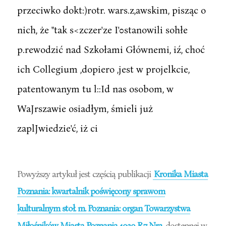
przeciwko dokt:)rotr. wars.z,awskim, pisząc o
nich, że "tak s<zczer'ze I'0stanowili sohłe
p.rewodzić nad Szkołami Głównemi, iź, choć
ich Collegium ,dopiero ,jest w projelkcie,
patentowanym tu l::Id nas osobom, w
WaJrszawie osiadłym, śmieli już
zaplJwiedzie'ć, iż ci
Powyższy artykuł jest częścią publikacji
Kronika Miasta
Poznania: kwartalnik poświęcony sprawom
kulturalnym stoł. m. Poznania: organ Towarzystwa
Miłośników Miasta Poznania 1929 R.7 Nr3
dostępnej w