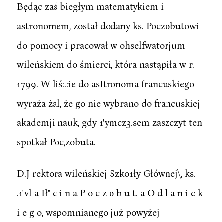
Będąc zaś biegłym matematykiem i
astronomem, został dodany ks. Poczobutowi
do pomocy i pracował w ohselfwatorjum
wileńskiem do śmierci, która nastąpiła w r.
1799. W liś:.:ie do asItronoma francuskiego
wyraża żal, że go nie wybrano do francuskiej
akademji nauk, gdy 1'ymcz3.sem zaszczyt ten
spotkał Poc,zobuta.
D.J rektora wileńskiej Szko1ły Głównej\, ks.
.1'vl a Ił" c i n a P o c z o b u t. a O d l a n i c k
i e g o, wspomnianego już powyżej