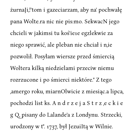
żurnaJi,!'tom i gazeciarzam, aby na' pochwałę
pana Wolte.ra nic nie pis:mo. SekwacN jego
chcieli w jakimsi tu koś'ie1e egzlekwie za
niego sprawić, ale pleban nie chciał i n,ie
pozwolił. Posyłam wiersze przed śmiercią
Woltera kilką niedzielami przeciw niemu
rozrzucone i po śmierci niektóre." Z tego
,amergo roku, miarnOlwicie z miesiąc.a lipca,
pochodzi list ks. A n d r z e j a S t r z ,e c k i e
g Q, pisany do Lalande'a z Londynu. Strzecki,
urodzony w t". 1737, był JezuiItą w Wilnie.