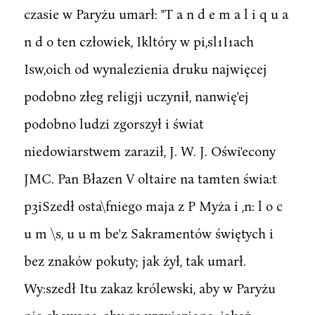
czasie w Paryżu umarł: "T a n d e m a l i q u a
n d o ten człowiek, Ikltóry w pi,sl1I1ach
Isw,oich od wynalezienia druku najwięcej
podobno złeg religji uczynił, nanwię'ej
podobno ludzi zgorszył i świat
niedowiarstwem zaraził, J. W. J. Oświ'econy
JMC. Pan Błazen V oltaire na tamten świa:t
p3iSzedł osta\fniego maja z P Myża i ,n: l o c
u m \s, u u m be'z Sakramentów świętych i
bez znaków pokuty; jak żył, tak umarł.
Wy:szedł Itu zakaz królewski, aby w Paryżu