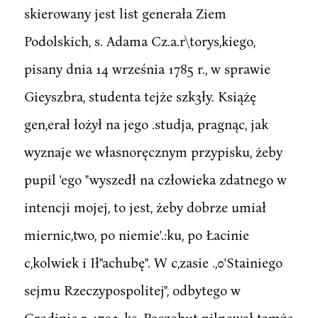
skierowany jest list generała Ziem
Podolskich, s. Adama Cz.a.r\torys,kiego,
pisany dnia 14 września 1785 r., w sprawie
Gieyszbra, studenta tejże szk3ły. Książę
gen,erał łożył na jego .studja, pragnąc, jak
wyznaje we własnoręcznym przypisku, żeby
pupil 'ego "wyszedł na człowieka zdatnego w
intencji mojej, to jest, żeby dobrze umiał
miernic,two, po niemie'.:ku, po Łacinie
c,kolwiek i Ił"achubę". W c,zasie .,0'Stainiego
sejmu Rzeczypospolitej", odbytego w
Grodinie r. 1793, ks. Poczobut pilnował tamże