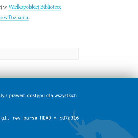
ej w
Wielkopolskiej Bibliotece
e w Poznaniu
.
ały z prawem dostępu dla wszystkich
$
git
rev-parse HEAD » cd7a316