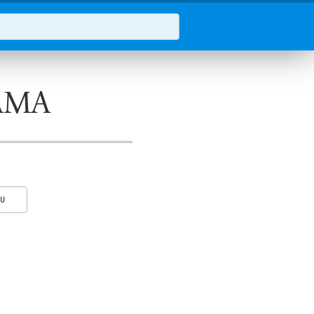
AMA
KU