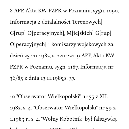
8 APP, Akta KW PZPR w Poznaniu, sygn. 1090,
Informacja z działalności Terenowych]
G[rup] O[peracyjnych], M[iejskich] G[rup]
O[peracyjnych] i komisarzy wojskowych za
dzień 25.111.1982, s. 220-221. 9 APP, Akta KW
PZPR w Poznaniu, sygn. 1187, Informacja nr
36/85 z dnia 13.11.1985,s. 37.
10 "Obserwator Wielkopolski" nr 55 z XII.
1982, s. 4. "Obserwator Wielkopolski" nr 59 z
1.1983 r., s. 4, "Wolny Robotnik" był fałszywką