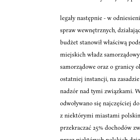
legały następnie - w odniesien
spraw wewnętrznych, działają
budżet stanowił właściwą pods
miejskich władz samorządowyc
samorządowe oraz o granicy o
ostatniej instancji, na zasad
nadzór nad tymi związkami. W
odwoływano się najczęściej do
z niektórymi miastami polskim
przekraczać 25% dochodów zw
przez niektórych polskich dzia