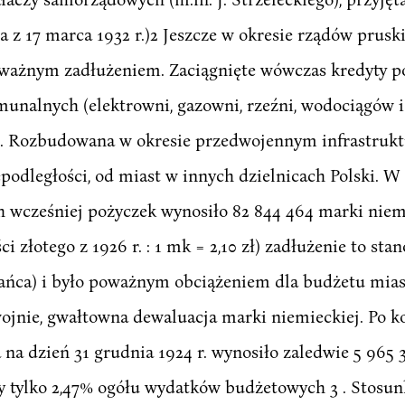
 z 17 marca 1932 r.)2 Jeszcze w okresie rządów prus
oważnym zadłużeniem. Zaciągnięte wówczas kredyty po
nalnych (elektrowni, gazowni, rzeźni, wodociągów i t
ji. Rozbudowana w okresie przedwojennym infrastruk
podległości, od miast w innych dzielnicach Polski. W 
ch wcześniej pożyczek wynosiło 82 844 464 marki niem
i złotego z 1926 r. : 1 mk = 2,10 zł) zadłużenie to st
szkańca) i było poważnym obciążeniem dla budżetu mias
wojnie, gwałtowna dewaluacja marki niemieckiej. Po 
na dzień 31 grudnia 1924 r. wynosiło zaledwie 5 965 3
y tylko 2,47% ogółu wydatków budżetowych 3 . Stosun