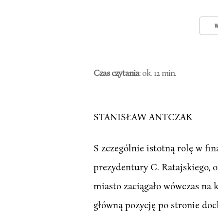
W
Czas czytania
: ok. 12 min.
STANISŁAW ANTCZAK
S zczególnie istotną rolę w f
prezydentury C. Ratajskiego, 
miasto zaciągało wówczas na 
główną pozycję po stronie d