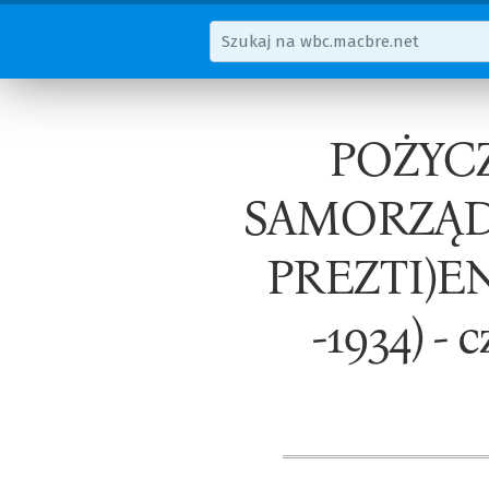
POŻYC
SAMORZĄD
PREZTI)EN
-1934) - 