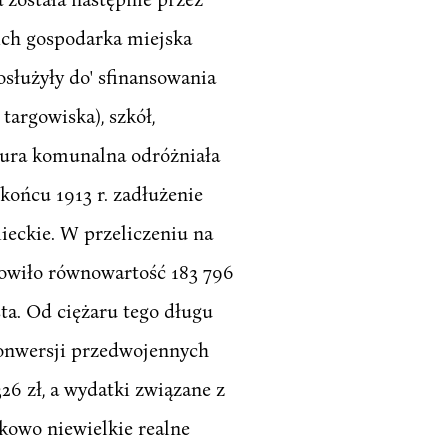
kich gospodarka miejska
służyły do' sfinansowania
argowiska), szkół,
tura komunalna odróżniała
końcu 1913 r. zadłużenie
ieckie. W przeliczeniu na
anowiło równowartość 183 796
ta. Od ciężaru tego długu
konwersji przedwojennych
26 zł, a wydatki związane z
kowo niewielkie realne