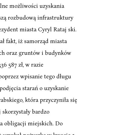
lne możliwości uzyskania
szą rozbudową infrastruktury
ydent miasta Cyryl Rataj ski.
 fakt, iż samorząd miasta
ch oraz gruntów i budynków
36 587 zł, w razie
 poprzez wpisanie tego długu
odjęcia starań o uzyskanie
bskiego, która przyczyniła się
 skorzystały bardzo
a obligacji miejskich. Do
t uzyskał pożyczkę w kwocie 3