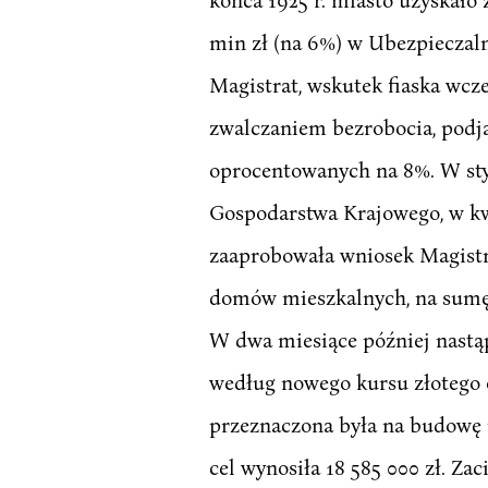
min zł (na 6%) w Ubezpieczal
Magistrat, wskutek fiaska wcze
zwalczaniem bezrobocia, podjął
oprocentowanych na 8%. W sty
Gospodarstwa Krajowego, w kw
zaaprobowała wniosek Magistr
domów mieszkalnych, na sumę 5
W dwa miesiące później nastąpi
według nowego kursu złotego o
przeznaczona była na budowę m
cel wynosiła 18 585 000 zł. Z