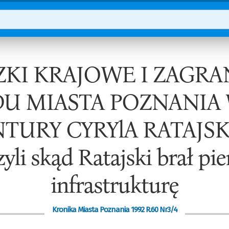
ZKI KRAJOWE I ZAGRA
U MIASTA POZNANIA 
TURY CYRYlA RATAJSK
czyli skąd Ratajski brał pi
infrastrukturę
Kronika Miasta Poznania 1992 R.60 Nr3/4