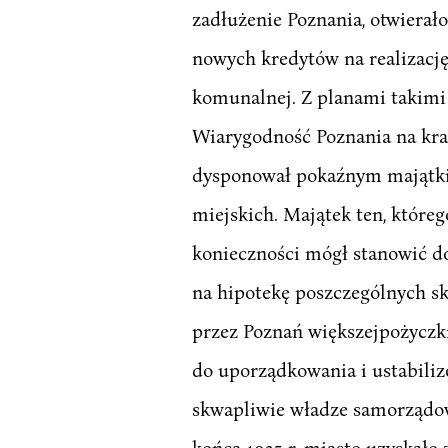
zadłużenie Poznania, otwiera
nowych kredytów na realizacj
komunalnej. Z planami takimi
Wiarygodność Poznania na kra
dysponował pokaźnym majątki
miejskich. Majątek ten, któreg
konieczności mógł stanowić do
na hipotekę poszczególnych s
przez Poznań większejpożyczki
do uporządkowania i ustabiliz
skwapliwie władze samorządowe 
końca 1925 r. miasto uzyskało