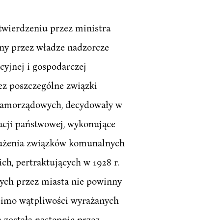
atwierdzeniu przez ministra
ny przez władze nadzorcze
cyjnej i gospodarczej
ez poszczególne związki
 samorządowych, decydowały w
racji państwowej, wykonujące
dłużenia związków komunalnych
h, pertraktujących w 1928 r.
tych przez miasta nie powinny
mimo wątpliwości wyrażanych
a została następnie przez