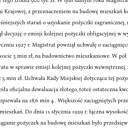
ni Krajowej, z przeznaczeniem na budowę mieszkań 
śniejszych starań o uzyskanie pożyczki zagranicznej, 
 decyzję o emisji kolejnej pożyczki obligacyjnej w w
czniu 1927 r. Magistrat powziął uchwałę o zaciągnię
ocie 3 min zł, na budownictwo mieszkaniowe. W pół 
atu w sprawie emisji kolejnej pożyczki wewnętrznej
 min zł. Uchwała Rady Miejskiej dotycząca tej pożycz
ła oficjalna dewaluacja złotego, toteż ostateczna kw
piewała na 18,6 min 4 . Większość zaciągniętych prz
ieszkań. Do dnia 11 stycznia 1929 r. łączna wysokość
aciąganie pożyczek na budowę mieszkań było przedsi