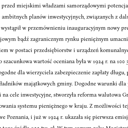
ło przed miejskimi władzami samorządowymi potencja
ę ambitnych planów inwestycyjnych, związanych z dal
 wystąpił w przemównieniu inauguracyjnym nowy prez
jowym bądź zagranicznym rynku pieniężnym umacniał
em w postaci przedsiębiorstw i urządzeń komunalny
o szacunkowa wartość oceniana była w 1924 r. na 100 3
godne dla wierzyciela zabezpieczenie zapłaty długu,
kładników majątkowych gminy. Dogodne warunki dla p
 na cele inwestycyjne, stworzyła reforma walutowa Gra
owania systemu pieniężnego w kraju. Z możliwości tej
Poznania, i już w 1924 r. ukazała się pierwsza emisj
 z tego źródła 900 tys. zł. W tym samym roku Magistra