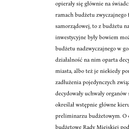
opierały się głównie na świad
ramach budżetu zwyczajnego f
samorządowej, to z budżetu n
inwestycyjne były bowiem moż
budżetu nadzwyczajnego w gosp
działalność na nim oparta dec
miasta, albo też je niekiedy p
zadłużenia pojedynczych zwią
decydowały uchwały organów s
określał wstępnie główne kier
preliminarzu budżetowym. O o
budżetowe Rady Miejskiej pod