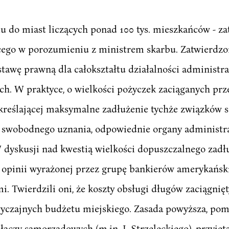
iu do miast liczących ponad 100 tys. mieszkańców - z
cego w porozumieniu z ministrem skarbu. Zatwierdzo
tawę prawną dla całokształtu działalności administra
h. W praktyce, o wielkości pożyczek zaciąganych prz
kreślającej maksymalne zadłużenie tychże związków
zie swobodnego uznania, odpowiednie organy administ
 dyskusji nad kwestią wielkości dopuszczalnego za
 opinii wyrażonej przez grupę bankierów amerykańskic
i. Twierdzili oni, że koszty obsługi długów zaciągnię
yczajnych budżetu miejskiego. Zasada powyższa, po
łaczy samorządowych (m.in. J. Strzeleckiego), przyjęt