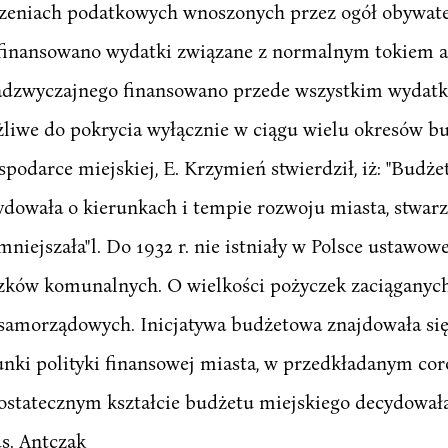
czeniach podatkowych wnoszonych przez ogół obywatel
inansowano wydatki związane z normalnym tokiem ad
adzwyczajnego finansowano przede wszystkim wydatki
liwe do pokrycia wyłącznie w ciągu wielu okresów bu
odarce miejskiej, E. Krzymień stwierdził, iż: "Budż
ydowała o kierunkach i tempie rozwoju miasta, stwar
omniejszała"l. Do 1932 r. nie istniały w Polsce ustawow
zków komunalnych. O wielkości pożyczek zaciąganych
amorządowych. Inicjatywa budżetowa znajdowała się w
unki polityki finansowej miasta, w przedkładanym cor
statecznym kształcie budżetu miejskiego decydował
s. Antczak