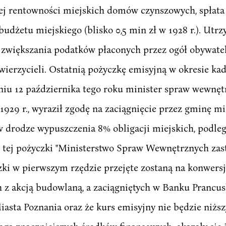
j rentowności miejskich domów czynszowych, spłata
udżetu miejskiego (blisko 0,5 min zł w 1928 r.). Utrz
ć zwiększania podatków płaconych przez ogół obywate
ierzycieli. Ostatnią pożyczkę emisyjną w okresie kad
niu 12 października tego roku minister spraw wewnęt
1929 r., wyraził zgodę na zaciągnięcie przez gminę mi
 w drodze wypuszczenia 8% obligacji miejskich, podle
ę tej pożyczki "Ministerstwo Spraw Wewnętrznych zast
czki w pierwszym rzędzie przejęte zostaną na konwer
 z akcją budowlaną, a zaciągniętych w Banku Pranc
ta Poznania oraz że kurs emisyjny nie będzie niższy