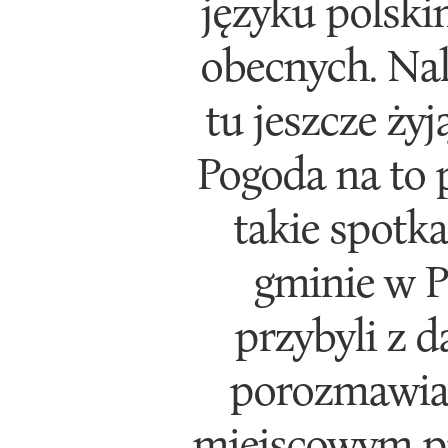
języku polski
obecnych. Nal
tu jeszcze ży
Pogoda na to 
takie spotka
gminie w P
przybyli z d
porozmawiać
miejscowym p