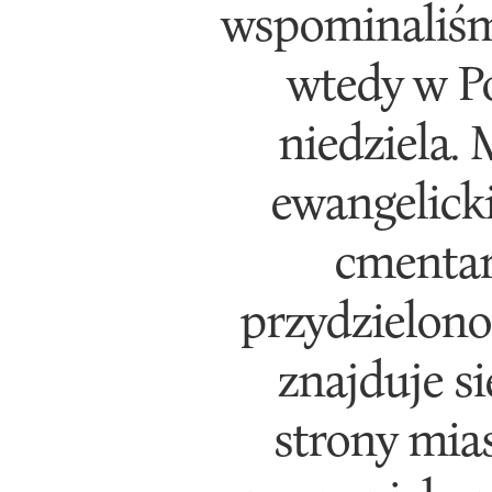
wspominaliśmy
wtedy w Po
niedziela.
ewangelicki
cmentarn
przydzielono
znajduje si
strony mia