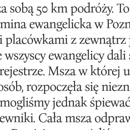
za sobą 50 km podróży. To 
Gmina ewangelicka w Pozna
 placówkami z zewnątrz 
e wszyscy ewangelicy dali 
rejestrze. Msza w której u
osób, rozpoczęła się ni
 mogliśmy jednak śpiewać
ewniki. Cała msza odpra