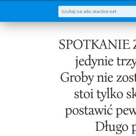
SPOTKANIE 
jedynie trz
Groby nie zos
stoi tylko 
postawić pew
Długo p