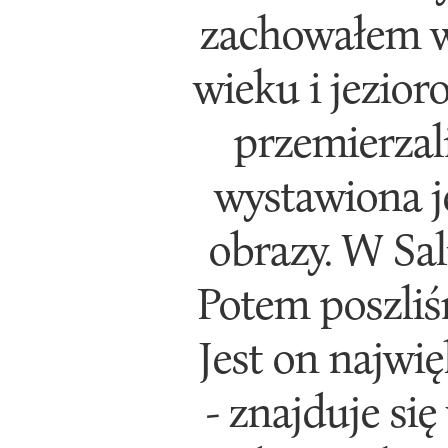
zachowałem w
wieku i jezior
przemierzal
wystawiona j
obrazy. W Sal
Potem poszliśm
Jest on najwi
- znajduje si