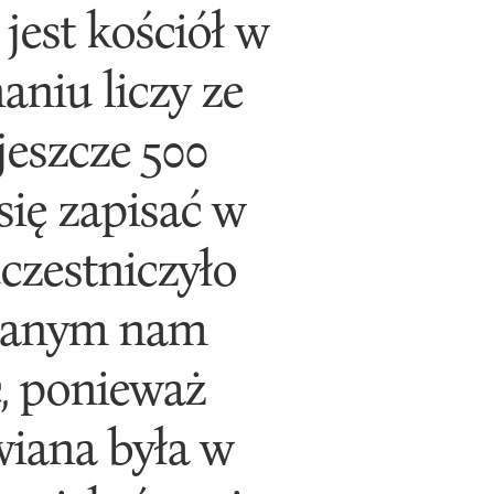
jest kościół w
niu liczy ze
jeszcze 500
się zapisać w
czestniczyło
eznanym nam
, ponieważ
wiana była w