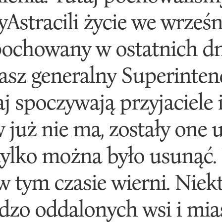
zyAstracili życie we wrześ
 pochowany w ostatnich d
asz generalny Superinten
aj spoczywają przyjaciele 
uż nie ma, zostały one u
tylko można było usunąć. 
 w tym czasie wierni. Niek
rdzo oddalonych wsi i mia