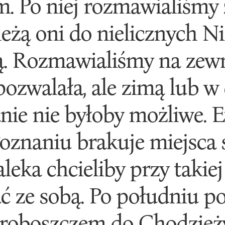
m. Po niej rozmawialiśmy 
eżą oni do nielicznych N
ją. Rozmawialiśmy na zewn
pozwalała, ale zimą lub w
nie nie byłoby możliwe. 
oznaniu brakuje miejsca 
aleka chcieliby przy takiej
 ze sobą. Po południu po
roboszczem do Chodzieży