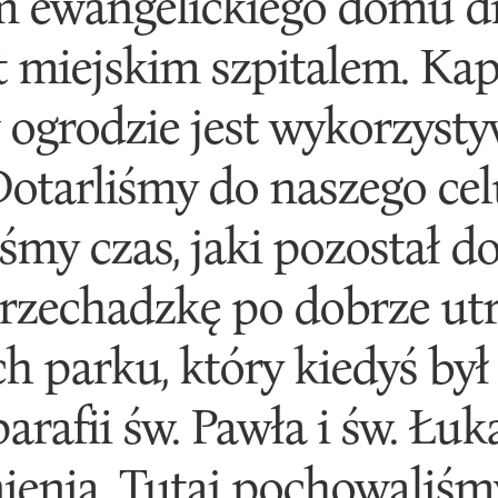
 ewangelickiego domu dia
est miejskim szpitalem. Ka
 ogrodzie jest wykorzyst
otarliśmy do naszego cel
śmy czas, jaki pozostał d
rzechadzkę po dobrze u
ch parku, który kiedyś był
rafii św. Pawła i św. Łuk
enia. Tutaj pochowaliśmy 