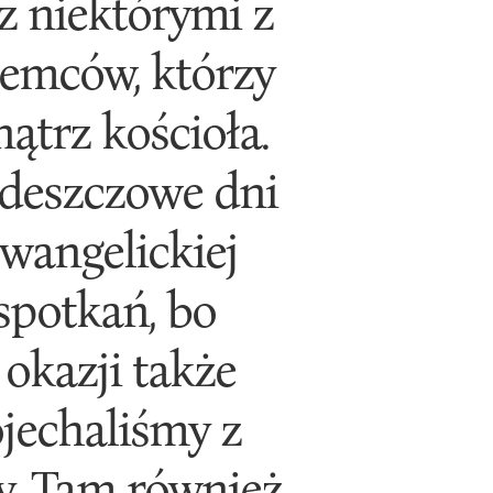
z niektórymi z
iemców, którzy
ątrz kościoła.
 deszczowe dni
Ewangelickiej
spotkań, bo
 okazji także
jechaliśmy z
. Tam również