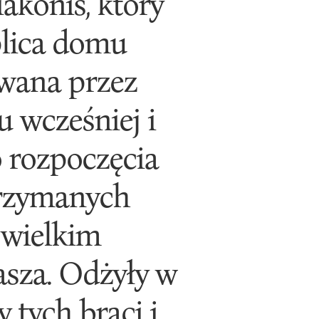
konis, który
plica domu
ywana przez
u wcześniej i
o rozpoczęcia
trzymanych
 wielkim
asza. Odżyły w
tych braci i