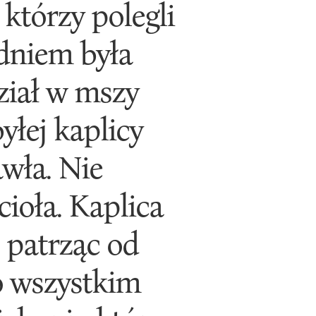
którzy polegli
 dniem była
ział w mszy
yłej kaplicy
awła. Nie
ioła. Kaplica
- patrząc od
o wszystkim