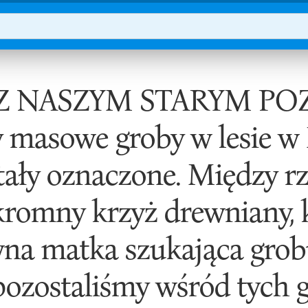
Z NASZYM STARYM PO
y masowe groby w lesie w
tały oznaczone. Między 
skromny krzyż drewniany, 
na matka szukająca grob
ozostaliśmy wśród tych 