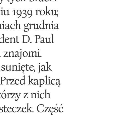
niu 1939 roku;
niach grudnia
dent D. Paul
i znajomi.
sunięte, jak
Przed kaplicą
tórzy z nich
steczek. Część