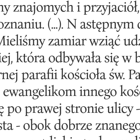
 znajomych i przyjaciół, 
znaniu. (...). N astępnym
 Mieliśmy zamiar wziąć ud
ej, która odbywała się w b
ej parafii kościoła św. P
 ewangelikom innego kośc
ę po prawej stronie ulicy 
sta - obok dobrze znaneg