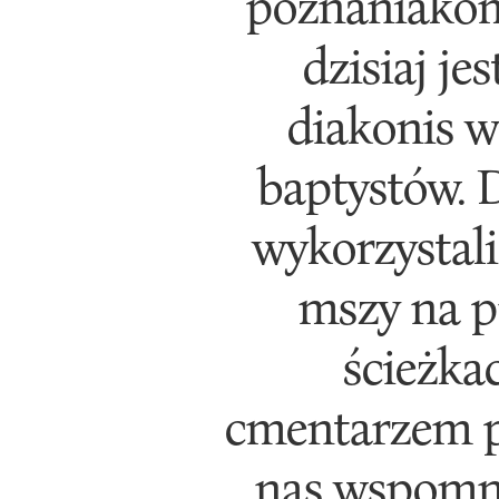
poznaniakom
dzisiaj j
diakonis w
baptystów. D
wykorzystali
mszy na p
ścieżka
cmentarzem pa
nas wspomni