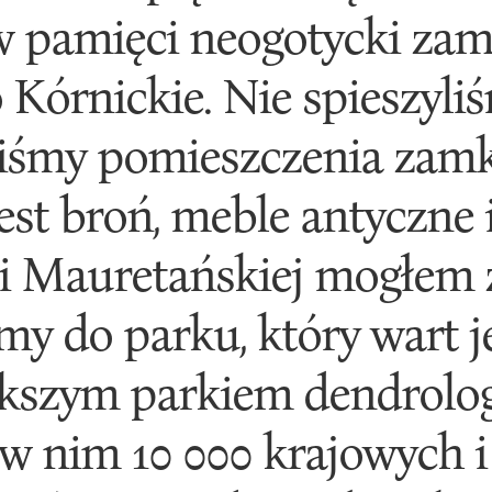
 pamięci neogotycki zame
o Kórnickie. Nie spieszyliś
iśmy pomieszczenia zam
est broń, meble antyczne 
i Mauretańskiej mogłem z
y do parku, który wart j
ększym parkiem dendrolo
ę w nim 10 000 krajowych 