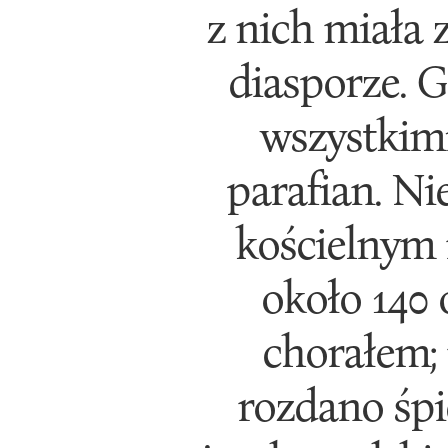
z nich miała 
diasporze. 
wszystkimi
parafian. Ni
kościelnym 
około 140 
chorałem;
rozdano śpi