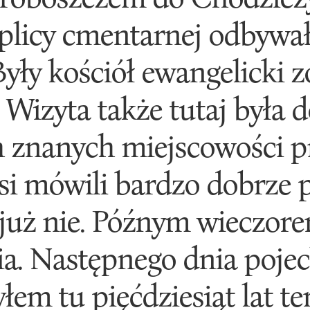
aplicy cmentarnej odbywał
yły kościół ewangelicki 
 Wizyta także tutaj była 
ch znanych miejscowości pr
si mówili bardzo dobrze 
cijuż nie. Późnym wieczor
a. Następnego dnia poje
łem tu pięćdziesiąt lat t