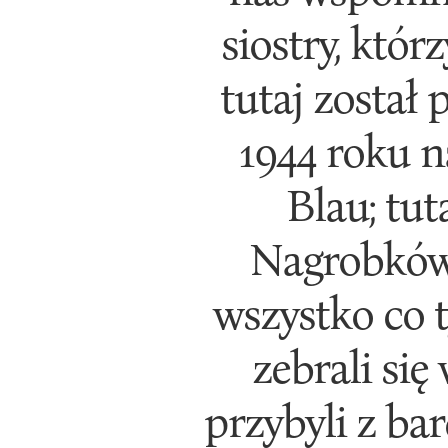
siostry, któr
tutaj został
1944 roku n
Blau; tut
Nagrobków j
wszystko co 
zebrali się
przybyli z ba