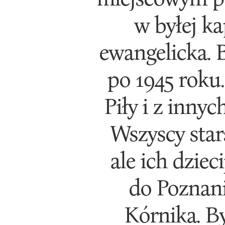
w byłej k
ewangelicka. B
po 1945 roku.
Piły i z inny
Wszyscy star
ale ich dzie
do Poznani
Kórnika. By