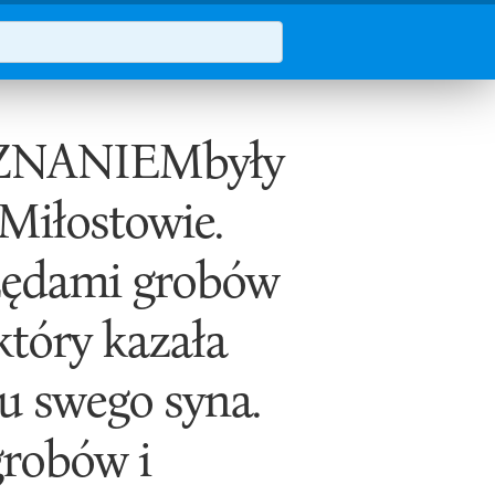
ZNANIEMbyły
 Miłostowie.
rzędami grobów
który kazała
u swego syna.
grobów i