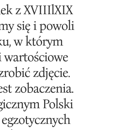
k z XVIIIlXIX
my się i powoli
ku, w którym
i wartościowe
robić zdjęcie.
est zobaczenia.
gicznym Polski
i egzotycznych