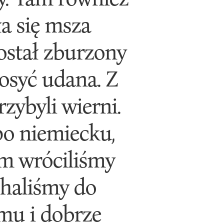
a się msza
został zburzony
dosyć udana. Z
zybyli wierni.
po niemiecku,
em wróciliśmy
chaliśmy do
emu i dobrze