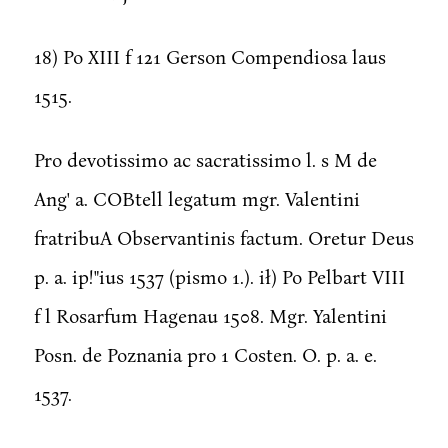
18) Po XIII f 121 Gerson Compendiosa laus
1515.
Pro devotissimo ac sacratissimo l. s M de
Ang' a. COBtell legatum mgr. Valentini
fratribuA Observantinis factum. Oretur Deus
p. a. ip!"ius 1537 (pismo 1.). ił) Po Pelbart VIII
f l Rosarfum Hagenau 1508. Mgr. Yalentini
Posn. de Poznania pro 1 Costen. O. p. a. e.
1537.