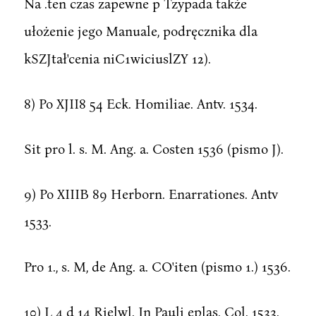
Na .ten czas zapewne p Tzypada także
ułożenie jego Manuale, podręcznika dla
kSZJtał'cenia niC1wiciuslZY 12).
8) Po XJII8 54 Eck. Homiliae. Antv. 1534.
Sit pro l. s. M. Ang. a. Costen 1536 (pismo J).
9) Po XIIIB 89 Herborn. Enarrationes. Antv
1533.
Pro 1., s. M, de Ang. a. CO'iten (pismo 1.) 1536.
10) L 4 d 14 Rielwl. In Pauli eplas. Col. 1533.