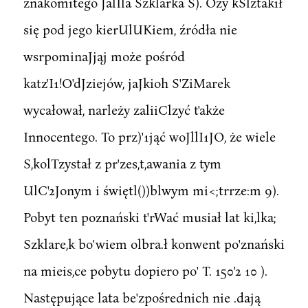
znakomitego JalIla Szklarka S). Ozy kSlztakił
się pod jego kierUlUKiem, źródła nie
wsrpominaJjąj może pośród
katz'I1!O'dJziejów, jaJkioh S'ZiMarek
wycałował, narleży zaliiClzyć t'akże
Innocentego. To prz)'1jąć woJllI1JO, że wiele
S,kolTzystał z pr'zes,t,awania z tym
UlC'2Jonym i świętl())blwym mi<;trrze:m 9).
Pobyt ten poznański t'rWać musiał lat ki,lka;
Szklare,k bo'wiem olbra.ł konwent po'znański
na mieis,ce pobytu dopiero po' T. 150'2 10 ).
Następujące lata be'zpośrednich nie .dają