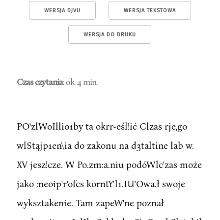
WERSJA DJVU
WERSJA TEKSTOWA
WERSJA DO DRUKU
Czas czytania
: ok. 4 min.
PO'zlWoIllio1by ta okrr-eśl!ić Clzas rje,go
wlStąjp1en\ia do zakonu na d3taltine lab w.
XV jesz!cze. W Po.zm:a.niu podóWlc'zas może
jako :neoip'r'ofcs korntY'l1.IU'Owa.ł swoje
wyksztakenie. Tam zapeW'ne poznał