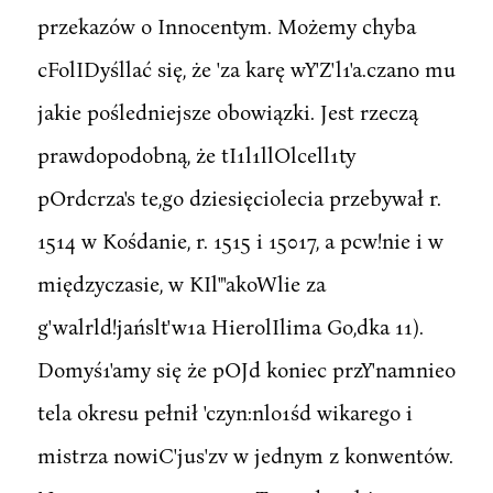
przekazów o Innocentym. Możemy chyba
cFolIDyśllać się, że 'za karę wY'Z'l1'a.czano mu
jakie pośledniejsze obowiązki. Jest rzeczą
prawdopodobną, że tI1l1llOlcell1ty
pOrdcrza's te,go dziesięciolecia przebywał r.
1514 w Kośdanie, r. 1515 i 15017, a pcw!nie i w
międzyczasie, w KIl"'akoWlie za
g'walrld!jańslt'w1a HierolIlima Go,dka 11).
Domyś1'amy się że pOJd koniec przY'namnieo
tela okresu pełnił 'czyn:nlo1śd wikarego i
mistrza nowiC'jus'zv w jednym z konwentów.