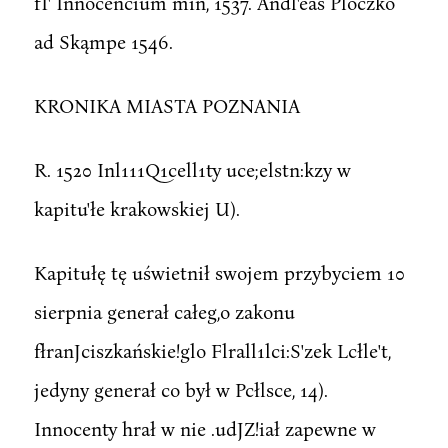
fI' Innocencium min, 1537. Andl'eas Ploczko
ad Skąmpe 1546.
KRONIKA MIASTA POZNANIA
R. 1520 Inl111Q1cell1ty uce;elstn:kzy w
kapitu'łe krakowskiej U).
Kapitułę tę uświetnił swojem przybyciem 10
sierpnia generał całeg,o zakonu
fłranJciszkańskie!glo Flrall1lci:S'zek Lcłle't,
jedyny generał co był w Pcłlsce, 14).
Innocenty hrał w nie .udJZ!iał zapewne w