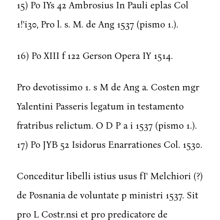
15) Po IYs 42 Ambrosius In Pauli eplas Col
1!'i30, Pro l. s. M. de Ang 1537 (pismo 1.).
16) Po XIII f 122 Gerson Opera IY 1514.
Pro devotissimo 1. s M de Ang a. Costen mgr
Yalentini Passeris legatum in testamento
fratribus relictum. O D P a i 1537 (pismo 1.).
17) Po JYB 52 Isidorus Enarrationes Col. 1530.
Conceditur libelli istius usus fI' Melchiori (?)
de Posnania de voluntate p ministri 1537. Sit
pro L Costr.nsi et pro predicatore de