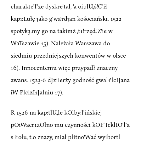
charakte'I"ze dyskre'tal, 'a oiplU,ś!C'ił
kapi:Lułę jako g'wa'rdjan kośociański. 1522
spotyk3.my go na takimż ,t1!rzęd.'Z'ie w'
WaTszawie 15). Należała Warszawa do
siedmiu przedniejszych konwentów w olsce
16). Innocentemu więc przypadł znaczny
awans. 1523-6 dJziierży godność gwal1'lcIJana
iW PlclzI1Jalniu 17).
R 1526 na kap:tlU,le kOlby:l'ińskiej
pOiWaer1zOlno mu czynności kOI:'TekltO'l"a
s Łołu, t.o znazy, miał plitno'Wać wyibortl