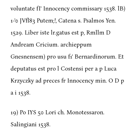
voluntate fI' Innocency commissary 1538. lB)
1-'0 JVfl83 Putem;!, Catena s. Psalmos Yen.
1529. Liber iste lr.gatus est p, Rmllm D
Andream Cricium. archieppum
Gnesnensem) pro usu f1' Bernardinorum. Et
deputatus est pro l Costensi per a p Luca
Krzyczky ad preces fr Innocency min. O D p
a i 1538.
19) Po IYS 50 Lori ch. Monotessaron.
Salingiani 1538.