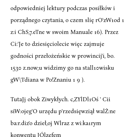
odpowiedniej lektury podczas posiłków i
porządnego czytania, o czem slię rO'zW1od 1
z:i ChS,7.eTne w swoim Manuale 16). Przez
Ci:'Je to dziesięciolecie więc zajmuje
godności przełożeńskie w prowincij'i, bo.
1530 z.now;u widzimy go na stall10wisku
gW\'I'diana w Po!Znaniu 1 9 ).
TutaJj obok Ziwykłych. c,ZYlDl1Oś ' Cii
siW:ojeg'O urzędu p'rzedsięwziął walŻ:ne
ba:r.diz'o dzieł,oj Wlraz z wi:ka1rym
konwentu JÓlzefem