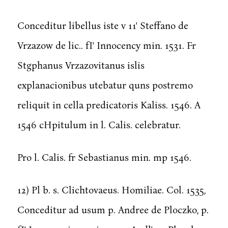
Conceditur libellus iste v 11' Steffano de
Vrzazow de lic.. fI' Innocency min. 1531. Fr
Stgphanus Vrzazovitanus islis
explanacionibus utebatur quns postremo
reliquit in cella predicatoris Kaliss. 1546. A
1546 cHpitulum in l. Calis. celebratur.
Pro l. Calis. fr Sebastianus min. mp 1546.
12) Pl b. s. Clichtovaeus. Homiliae. Col. 1535,
Conceditur ad usum p. Andree de Ploczko, p.