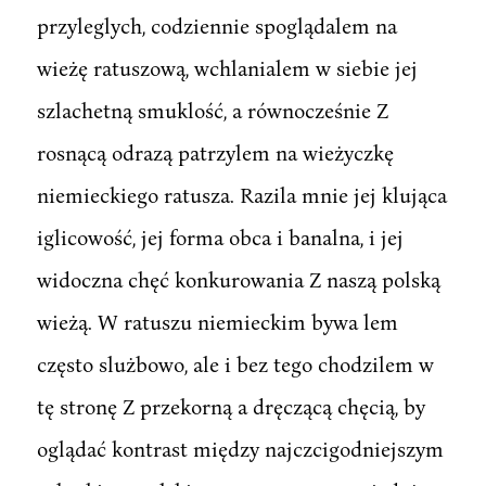
przyleglych, codziennie spoglądalem na
wieżę ratuszową, wchlanialem w siebie jej
szlachetną smuklość, a równocześnie Z
rosnącą odrazą patrzylem na wieżyczkę
niemieckiego ratusza. Razila mnie jej klująca
iglicowość, jej forma obca i banalna, i jej
widoczna chęć konkurowania Z naszą polską
wieżą. W ratuszu niemieckim bywa lem
często slużbowo, ale i bez tego chodzilem w
tę stronę Z przekorną a dręczącą chęcią, by
oglądać kontrast między najczcigodniejszym