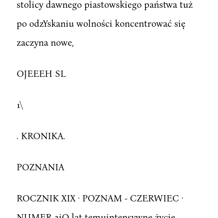
stolicy dawnego piastowskiego państwa tuż
po odzYskaniu wolności koncentrować się
zaczyna nowe,
OJEEEH SL
1\
. KRONIKA.
POZNANIA
ROCZNIK XIX · POZNAM - CZERWIEC ·
NUMER 2iO lat temuintensywne życie,