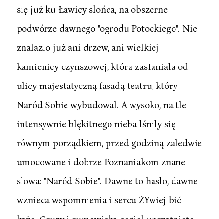
się już ku Ławicy slońca, na obszerne
podwórze dawnego "ogrodu Potockiego". Nie
znalazlo już ani drzew, ani wielkiej
kamienicy czynszowej, która zasIaniala od
ulicy majestatyczną fasadą teatru, który
Naród Sobie wybudowal. A wysoko, na tle
intensywnie blękitnego nieba lśnily się
równym porządkiem, przed godziną zaledwie
umocowane i dobrze Poznaniakom znane
slowa: "Naród Sobie". Dawne to haslo, dawne
wznieca wspomnienia i sercu ŻYwiej bić
każe. Gruzy i rumowiska cegiel uprzątnięto