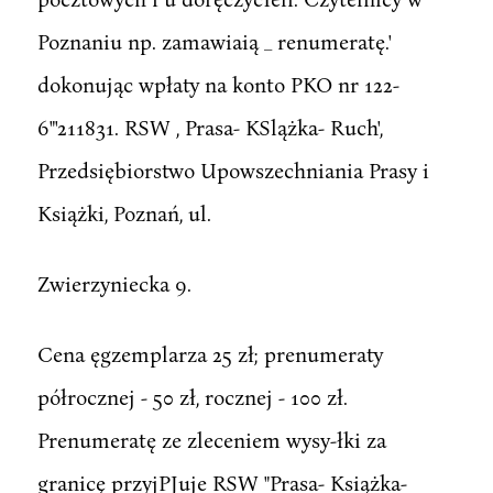
Poznaniu np. zamawiaią _ renumeratę.'
dokonując wpłaty na konto PKO nr 122-
6"'211831. RSW , Prasa- KSlążka- Ruch',
Przedsiębiorstwo Upowszechniania Prasy i
Książki, Poznań, ul.
Zwierzyniecka 9.
Cena ęgzemplarza 25 zł; prenumeraty
półrocznej - 50 zł, rocznej - 100 zł.
Prenumeratę ze zleceniem wysy-łki za
granicę przyjPJuje RSW "Prasa- Książka-