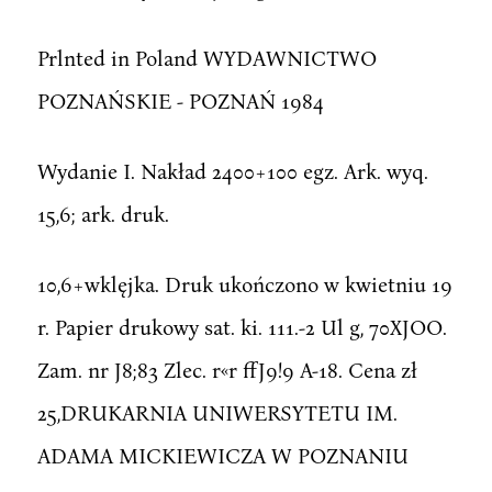
Prlnted in Poland WYDAWNICTWO
POZNAŃSKIE - POZNAŃ 1984
Wydanie I. Nakład 2400+100 egz. Ark. wyq.
15,6; ark. druk.
10,6+wklęjka. Druk ukończono w kwietniu 19
r. Papier drukowy sat. ki. 111.-2 Ul g, 70XJOO.
Zam. nr J8;83 Zlec. r«r ffJ9!9 A-18. Cena zł
25,DRUKARNIA UNIWERSYTETU IM.
ADAMA MICKIEWICZA W POZNANIU