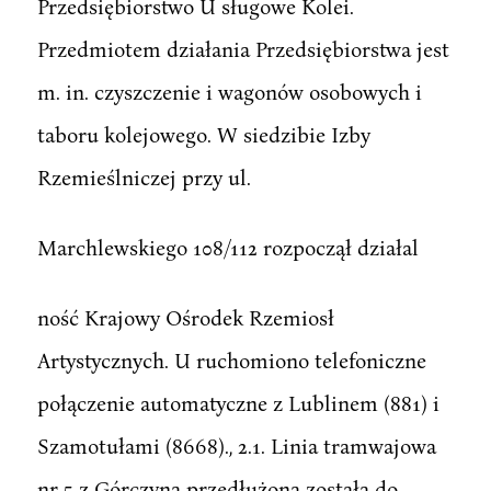
Przedsiębiorstwo U sługowe Kolei.
Przedmiotem działania Przedsiębiorstwa jest
m. in. czyszczenie i wagonów osobowych i
taboru kolejowego. W siedzibie Izby
Rzemieślniczej przy ul.
Marchlewskiego 108/112 rozpoczął działal
ność Krajowy Ośrodek Rzemiosł
Artystycznych. U ruchomiono telefoniczne
połączenie automatyczne z Lublinem (881) i
Szamotułami (8668)., 2.1. Linia tramwajowa
nr 5 z Górczyna przedłużona została do