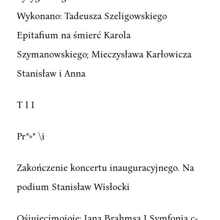
Wykonano: Tadeusza Szeligowskiego
Epitafium na śmierć Karola
Szymanowskiego; Mieczysława Karłowicza
Stanisław i Anna
T I I
Pr*»* \i
Zakończenie koncertu inauguracyjnego. Na
podium Stanisław Wisłocki
Ośiuiecimoioie; Jana Brahmsa I Symfonią c-