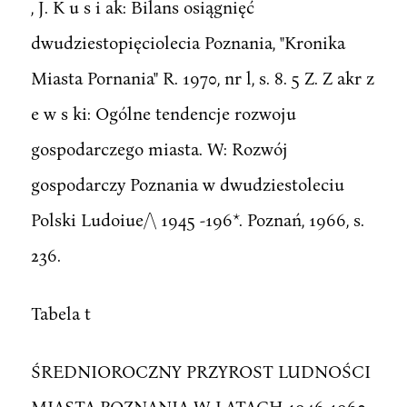
, J. K u s i ak: Bilans osiągnięć
dwudziestopięciolecia Poznania, "Kronika
Miasta Pornania" R. 1970, nr l, s. 8. 5 Z. Z akr z
e w s ki: Ogólne tendencje rozwoju
gospodarczego miasta. W: Rozwój
gospodarczy Poznania w dwudziestoleciu
Polski Ludoiue/\ 1945 -196*. Poznań, 1966, s.
236.
Tabela t
ŚREDNIOROCZNY PRZYROST LUDNOŚCI
MIASTA POZNANIA W LATACH 1946-1960