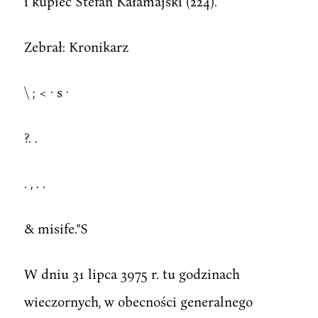
i kupiec Stefan Kałamajski (224).
Zebrał: Kronikarz
\ ; < · s ·
?. .
. , . .
& misife."S
W dniu 31 lipca 3975 r. tu godzinach
wieczornych, w obecności generalnego