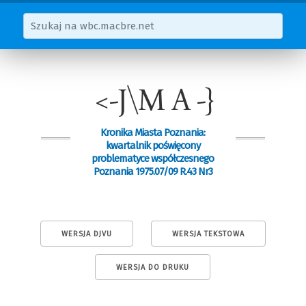
<-J\M A -}
Kronika Miasta Poznania:
kwartalnik poświęcony
problematyce współczesnego
Poznania 1975.07/09 R.43 Nr3
WERSJA DJVU
WERSJA TEKSTOWA
WERSJA DO DRUKU