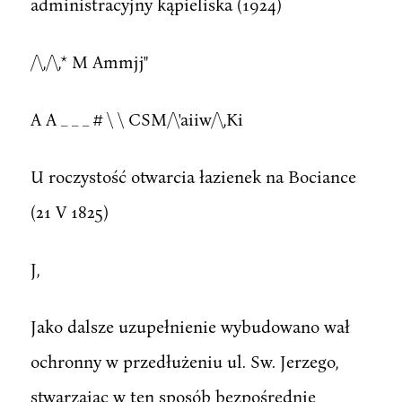
administracyjny kąpieliska (1924)
/\,/\,* M Ammjj"
A A _ _ _ # \ \ CSM/\'aiiw/\,Ki
U roczystość otwarcia łazienek na Bociance
(21 V 1825)
J,
Jako dalsze uzupełnienie wybudowano wał
ochronny w przedłużeniu ul. Sw. Jerzego,
stwarzając w ten sposób bezpośrednie