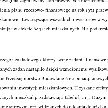
 uwagi na zagmatwany stan prawny tych nieruchomośc
Założenia planu rzeczowo- finansowego na rok 1972 prz
aniowe i towarzyszące wszystkich inwestorów w wysok
skując w efekcie 6091 izb mieszkalnych. N a podkreśl
zego i zakładowego, którzy swoje zadania finansowe p
anych zadań nastąpiło dzięki wzmożonemu wysiłkowi
kie Przedsiębiorstwo Budowlane Nr 2 ponadplanowy
izowaniu inwestycji mieszkaniowych. U zyskane efekt
awanych mieszkań przedstawiają Tabele l, 2 i 3. Duży
nie surowym, przewidzianych do oddania do użytku 