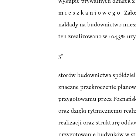
wykupie prywatnych działek z
m i e s z k a n i o w e g o . 
nakłady na budownictwo mieszk
ten zrealizowano w 104,3% uzy
3*
storów budownictwa spółdzielc
znaczne przekroczenie planow
przygotowaniu przez Poznańs
oraz dzięki rytmicznemu real
realizacji oraz strukturę odd
przygotowanie budynków w sta