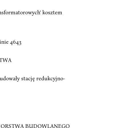
ansformatorowych' kosztem
inie 4643
CTWA
udowały stację redukcyjno-
ĘBIORSTWA BUDOWLANEGO