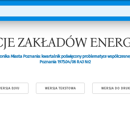
YCJE ZAKŁADÓW ENE
onika Miasta Poznania: kwartalnik poświęcony problematyce współczesn
Poznania 1975.04/06 R.43 Nr2
ERSJA DJVU
WERSJA TEKSTOWA
WERSJA DO DRU