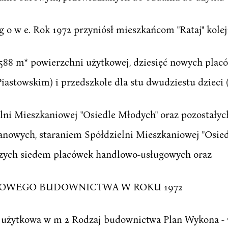
 o w e. Rok 1972 przyniósł mieszkańcom "Rataj" kolej
588 m* powierzchni użytkowej, dziesięć nowych pla
iastowskim) i przedszkole dla stu dwudziestu dzieci 
elni Mieszkaniowej "Osiedle Młodych" oraz pozostał
lanowych, staraniem Spółdzielni Mieszkaniowej "Osi
czych siedem placówek handlowo-usługowych oraz
ZOWEGO BUDOWNICTWA W ROKU 1972
a użytkowa w m 2 Rodzaj budownictwa Plan Wykona -