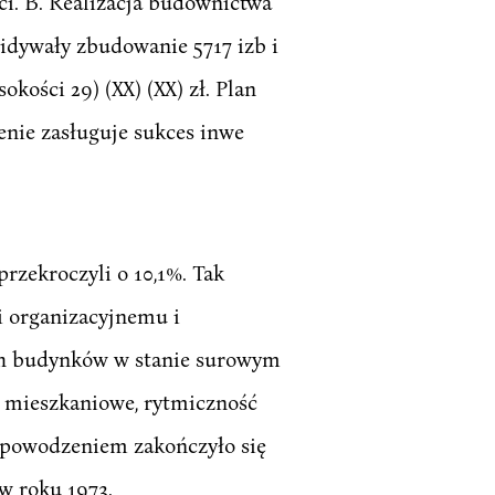
i. B. Realizacja budownictwa
ewidywały zbudowanie 5717 izb i
ości 29) (XX) (XX) zł. Plan
enie zasługuje sukces inwe
rzekroczyli o 10,1%. Tak
 organizacyjnemu i
ch budynków w stanie surowym
y mieszkaniowe, rytmiczność
m powodzeniem zakończyło się
w roku 1973.