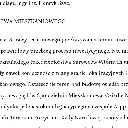
 ciągu mgr inż. Henryk Szyc.
CTWA MIESZKANIOWEGO
n e. Sprawy terminowego przekazywania terenu inwe
prawidłowy przebieg procesu inwestycyjnego. Np. ni
Poznańskiego Przedsiębiorstwa Surowców Wtórnych un
ły nawet konieczność zmiany granic lokalizacyjnych 
zkaniowego. Ostatecznie teren pod budowę osiedla p
bnych względów Spółdzielnia Mieszkaniowa "Osiedle 
udynku jedenastokomdygnacyjnego na zespole A-4 pr
arki Terenami Prezydium Rady Narodowej napotykał n