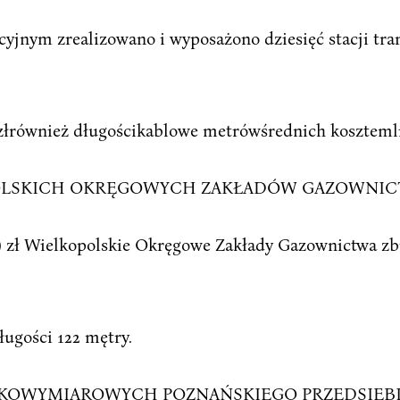
yjnym zrealizowano i wyposażono dziesięć stacji tr
 złrównież długościkablowe metrówśrednich koszteml
OPOLSKICH OKRĘGOWYCH ZAKŁADÓW GAZOWNI
) zł Wielkopolskie Okręgowe Zakłady Gazownictwa zb
ługości 122 mętry.
ELKOWYMIAROWYCH POZNAŃSKIEGO PRZEDSI