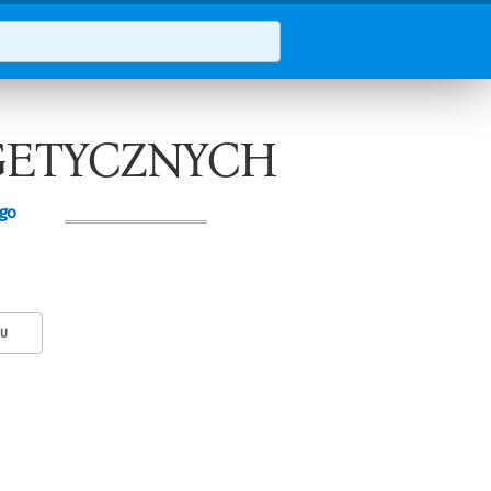
RGETYCZNYCH
ego
KU