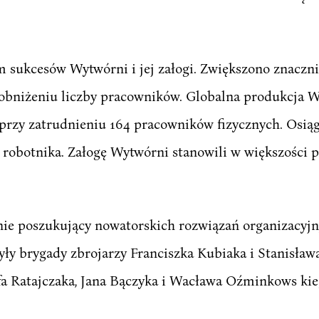
 sukcesów Wytwórni i jej załogi. Zwiększono znaczni
obniżeniu liczby pracowników. Globalna produkcja W
 przy zatrudnieniu 164 pracowników fizycznych. Osią
 robotnika. Załogę Wytwórni stanowili w większości 
annie poszukujący nowatorskich rozwiązań organizacyjn
yły brygady zbrojarzy Franciszka Kubiaka i Stanisława
fa Ratajczaka, Jana Bączyka i Wacława Oźminkows kie