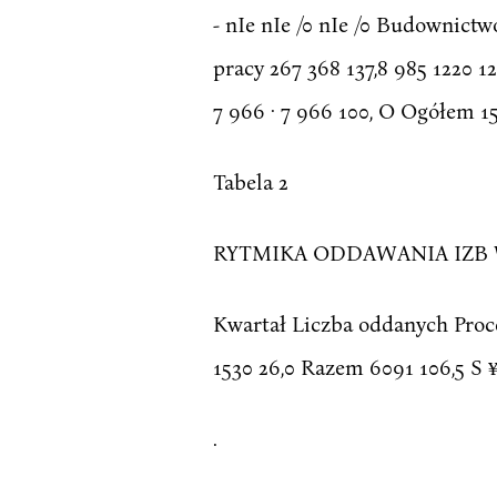
- nIe nIe /0 nIe /0 Budownictwo
pracy 267 368 137,8 985 1220 
7 966 · 7 966 100, O Ogółem 15
Tabela 2
RYTMIKA ODDAWANIA IZB 
Kwartał Liczba oddanych Procen
1530 26,0 Razem 6091 106,5 S ¥
.