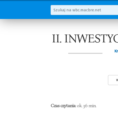
II. INWEST
Kr
W
Czas czytania
: ok. 36 min.