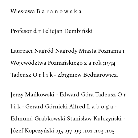
Wiesława B a r a n o w s k a
Profesor d r Felicjan Dembiński
Laureaci Nagród Nagrody Miasta Poznania i
Województwa Poznańskiego z a rok ;1974
Tadeusz O r l i k - Zbigniew Bednarowicz.
Jerzy Mańkowski - Edward Góra Tadeusz O r
l i k - Gerard Górnicki Alfred L a b o g a -
Edmund Grabkowski Stanisław Kulczyński -
Józef Kopczyński .95 .97 .99 .101 .103 .105