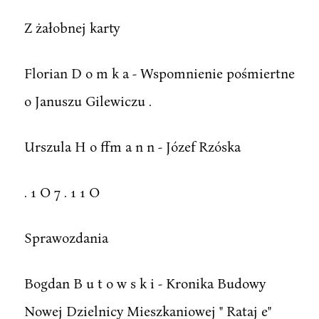
Z żałobnej karty
Florian D o m k a - Wspomnienie pośmiertne
o Januszu Gilewiczu .
Urszula H o ffm a n n - Józef Rzóska
. 1 O 7 . 1 1 O
Sprawozdania
Bogdan B u t o w s k i - Kronika Budowy
Nowej Dzielnicy Mieszkaniowej " Rataj e"