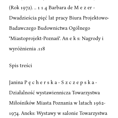
(Rok 1972). .. 1 1 4 Barbara de M e z er -
Dwadzieścia pięć lat pracy Biura Projektowo-
Badawczego Budownictwa Ogólnego
"Miastoprojekt-Poznań". An e k s: Nagrody i
wyróżnienia .118
Spis treści
Janina P ę c h e r s k a - S z c z e p s k a -
Działalność wystawiennicza Towarzystwa
Miłośników Miasta Poznania w latach 1962-
1974. Aneks: Wystawy w salonie Towarzystwa