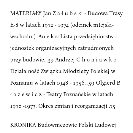
MATERIAŁY Jan Z a ł u b s ki - Budowa Trasy
E-8 w latach 1972 - 1974 (odcinek mIejski-
wschodni). An e k s: Lista przedsiębiorstw i
jednostek organizacyjnych zatrudnionych
przy budowie. .39 Andrzej C h o n i a w k o -
Działalność Związku Młodzieży Polskiej w
Poznaniu w latach 1948 - 1956. .59 Olgierd B
ł a ż e w i c z - Teatry Poznańskie w latach
1970 -1973. Okres zmian i reorganizacji .75
KRONIKA Budowniczowie Polski Ludowej