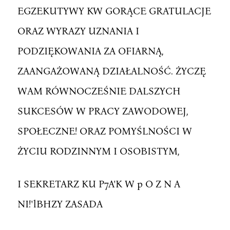
EGZEKUTYWY KW GORĄCE GRATULACJE
ORAZ WYRAZY UZNANIA I
PODZIĘKOWANIA ZA OFIARNĄ,
ZAANGAŻOWANĄ DZIAŁALNOŚĆ. ŻYCZĘ
WAM RÓWNOCZEŚNIE DALSZYCH
SUKCESÓW W PRACY ZAWODOWEJ,
SPOŁECZNE! ORAZ POMYŚLNOŚCI W
ŻYCIU RODZINNYM I OSOBISTYM,
I SEKRETARZ KU P7A'K W p O Z N A
NI!'lBHZY ZASADA