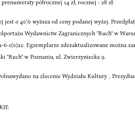
prenumeraty półrocznej 14 zł, rocznej - 28 zł.
 jest o 40'/0 wyższa od ceny podanej wyżej. Przedpła
olportażu Wydawnictw Zagranicznych "Ruch" w Warsza
-6-1(0)20. Egzemplarze zdezaktualizowane można za
ki "Ruch" w Poznaniu, ul. Zwierzyniecka 9.
olnawydano na zlecenie Wydziału Kultury _ Prezydi
KIE