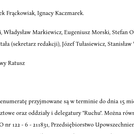
ek Frąckowiak, Ignacy Kaczmarek.
, Władysław Markiewicz, Eugeniusz Morski, Stefan O
ała (sekretarz redakcji), Józef Tułasiewicz, Stanisław
owy Ratusz
renumeratę przyjmowane są w terminie do dnia 15 mi
ztowe oraz oddziały i delegatury "Ruchu". Można ró
nr 122 - 6 - 211831, Przedsiębiorstwo Upowszechnieni