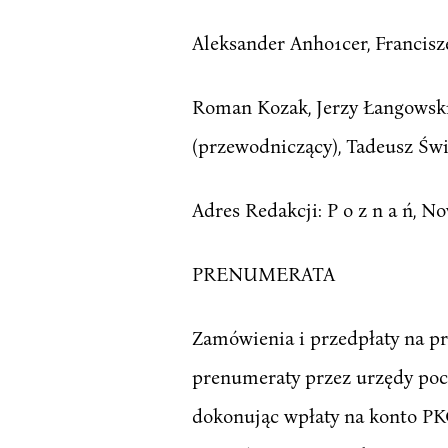
Aleksander Anho1cer, Francisz
Roman Kozak, Jerzy Łangowski
(przewodniczący), Tadeusz Świt
Adres Redakcji: P o z n a ń, N
PRENUMERATA
Zamówienia i przedpłaty na p
prenumeraty przez urzędy poc
dokonując wpłaty na konto PKO 