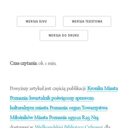
WERSJA DJVU
WERSJA TEKSTOWA
WERSJA DO DRUKU
Czas czytania
: ok. 1 min.
Powyższy artykuł jest częścią publikacji
Kronika Miasta
Poznania: kwartalnik poświęcony sprawom
kulturalnym miasta Poznania: organ Towarzystwa
Miłośników Miasta Poznania 1950.12 R.23 Nr4
dostępnej w
Wielkopolskiej Bibliotece Cyfrowej
dla