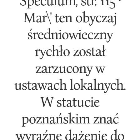
Speculum, str. 115 ·
Mar\' ten obyczaj
średniowieczny
rychło został
zarzucony w
ustawach lokalnych.
W statucie
poznańskim znać
wyraźne dążenie do