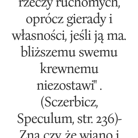
rzeczy ruchomych,
oprócz gierady i
własności, jeśli ją ma.
bliższemu swemu
krewnemu
niezostawi" .
(Sczerbicz,
Speculum, str. 236)-
Zna czy, że wiano i