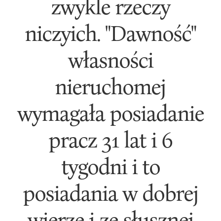
zwykle rzeczy
niczyich. "Dawność"
własności
nieruchomej
wymagała posiadanie
pracz 31 lat i 6
tygodni i to
posiadania w dobrej
wierze i ze słusznej