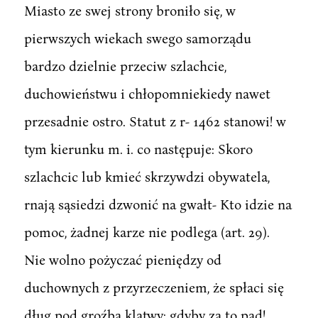
Miasto ze swej strony broniło się, w
pierwszych wiekach swego samorządu
bardzo dzielnie przeciw szlachcie,
duchowieństwu i chłopomniekiedy nawet
przesadnie ostro. Statut z r- 1462 stanowi! w
tym kierunku m. i. co następuje: Skoro
szlachcic lub kmieć skrzywdzi obywatela,
rnają sąsiedzi dzwonić na gwałt- Kto idzie na
pomoc, żadnej karze nie podlega (art. 29).
Nie wolno pożyczać pieniędzy od
duchownych z przyrzeczeniem, że spłaci się
dług pod groźbą klątwy: gdyby za to pad!