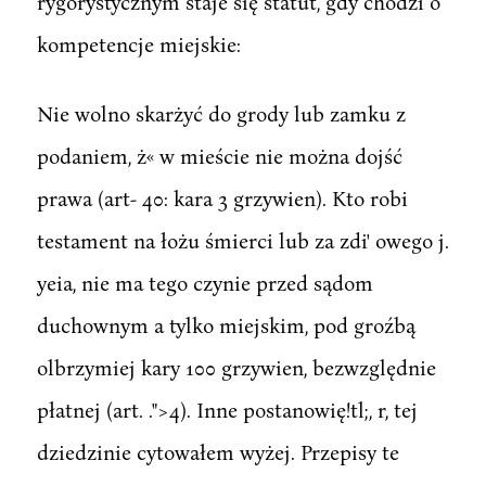
rygorystycznym staje się statut, gdy chodzi o
kompetencje miejskie:
Nie wolno skarżyć do grody lub zamku z
podaniem, ż« w mieście nie można dojść
prawa (art- 40: kara 3 grzywien). Kto robi
testament na łożu śmierci lub za zdi' owego j.
yeia, nie ma tego czynie przed sądom
duchownym a tylko miejskim, pod groźbą
olbrzymiej kary 100 grzywien, bezwzględnie
płatnej (art. .">4). Inne postanowię!tl;, r, tej
dziedzinie cytowałem wyżej. Przepisy te