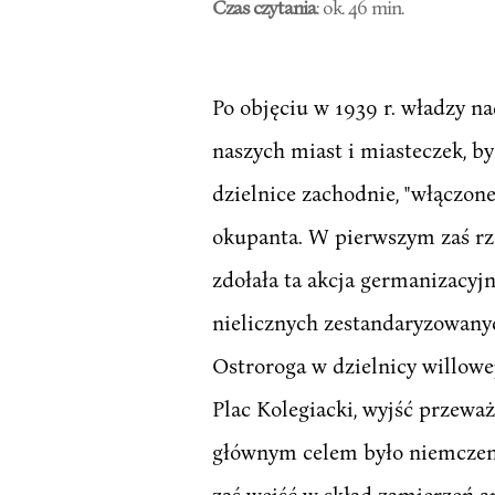
Czas czytania
: ok. 46 min.
Po objęciu w 1939 r. władzy n
naszych miast i miasteczek, b
dzielnice zachodnie, "włączone
okupanta. W pierwszym zaś rzę
zdołała ta akcja germanizacyjn
nielicznych zestandaryzowany
Ostroroga w dzielnicy willowej
Plac Kolegiacki, wyjść przewa
głównym celem było niemczenie
zaś wejść w skład zamierzeń ar