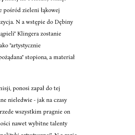
e pośród zieleni łąkowej
zycja. N a wstępie do Dębiny
ąpieli" Klingera zostanie
ko "artystycznie
pożądana" stopiona, a materiał
ji, ponosi zapał do tej
e nieledwie - jak na czasy
Przede wszystkim pragnie on
ości nawet wybitne talenty
olityki artystycznej". N a razie