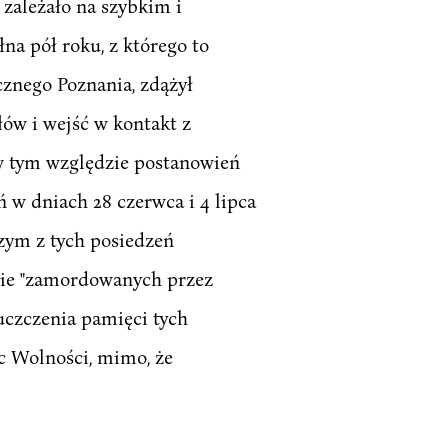
 zależało na szybkim i
na pół roku, z którego to
cznego Poznania, zdążył
w i wejść w kontakt z
 w tym względzie postanowień
 w dniach 28 czerwca i 4 lipca
szym z tych posiedzeń
enie "zamordowanych przez
uczczenia pamięci tych
c Wolności, mimo, że