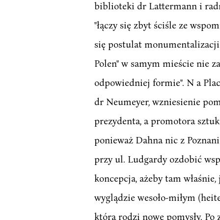
biblioteki dr Lattermann i ra
"łączy się zbyt ściśle ze wsp
się postulat monumentalizacj
Polen" w samym mieście nie za
odpowiedniej formie". N a Pla
dr Neumeyer, wzniesienie pomn
prezydenta, a promotora sztuk
ponieważ Dahna nic z Poznani
przy ul. Ludgardy ozdobić wsp
koncepcja, ażeby tam właśnie, 
wyglądzie wesoło-miłym (heite
która rodzi nowe pomysły. Po