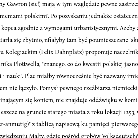
dny Gawron (sic!) mają w tym względzie pewne zastrze
omnieniami polskimi". Po pozyskaniu jednakże ostate
i kopca zgodnie z wymogami urbanistycznymi. Ażeby 
tarła się zbytnio, nfiałyby tam być poumieszczane "
cu Kolegiackim (Felix Dahnplatz) proponuje naczelni
ika Flottwella, "znanego, co do kwestii polskiej jas
i i nauki". Plac miałby równocześnie być nazwany imie
em nie łączyło. Pomysł pewnego rzeźbiarza niemieck
inającym się koniem, nie znajduje oddźwięku w komis
jeszcze na gruncie starego miasta z roku lokacji 1253,
r-anmutig)" z tablicą napisową ku pamięci pierwszeg
 zwiedzeniu Malty, gdzie pośród grobów Volksdeutsch