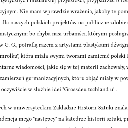
cyjnym. Nie mam wprawdzie wrażenia, jakoby te pom
dla naszych polskich projektów na publiczne zdobien
istycznym; bo chyba nasi urbaniści, którymi posługiw
 w G. G., potrafią razem z artystami plastykami dźwig
mrolku", która miała swymi tworami zamienić polski P
tarne wiadomości, jakie się w tej materii zachowały,
 zamierzeń germanizacyjnych, które objąć miały w po
 oczywiście w służbie idei "Grossdeu tschland u" .
h w uniwersyteckim Zakładzie Historii Sztuki znalazł
encja mego "następcy" na katedrze historii sztuki, pro