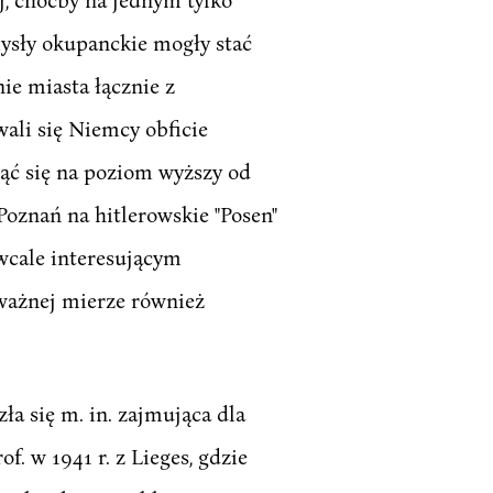
ysły okupanckie mogły stać
ie miasta łącznie z
ali się Niemcy obficie
nąć się na poziom wyższy od
oznań na hitlerowskie "Posen"
 wcale interesującym
ważnej mierze również
a się m. in. zajmująca dla
f. w 1941 r. z Lieges, gdzie