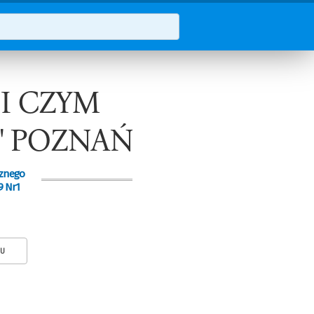
 I CZYM
" POZNAŃ
cznego
9 Nr1
KU