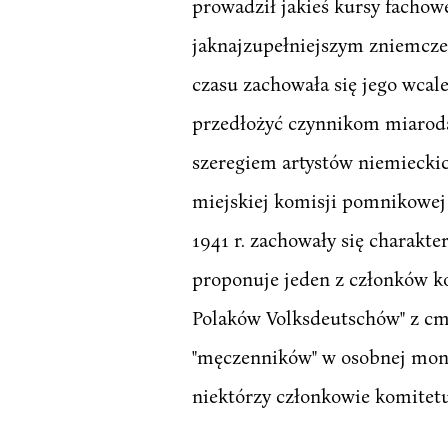
prowadził jakieś kursy fachowe
jaknajzupełniejszym zniemczen
czasu zachowała się jego wcal
przedłożyć czynnikom miaroda
szeregiem artystów niemieckic
miejskiej komisji pomnikowej 
1941 r. zachowały się charakte
proponuje jeden z członków ko
Polaków Volksdeutschów" z cme
"męczenników" w osobnej monu
niektórzy członkowie komitetu,