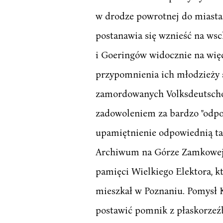
w drodze powrotnej do miasta z
postanawia się wznieść na wsc
i Goeringów widocznie na więce
przypomnienia ich młodzieży s
zamordowanych Volksdeutschó
zadowoleniem za bardzo "odpo
upamiętnienie odpowiednią ta
Archiwum na Górze Zamkowej ku
pamięci Wielkiego Elektora, k
mieszkał w Poznaniu. Pomysł 
postawić pomnik z płaskorzeźb