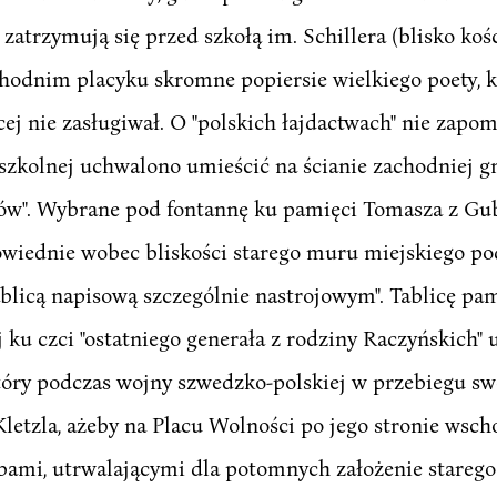
atrzymują się przed szkołą im. Schillera (blisko kośc
hodnim placyku skromne popiersie wielkiego poety, 
j nie zasługiwał. O "polskich łajdactwach" nie zapomin
zkolnej uchwalono umieścić na ścianie zachodniej gm
w". Wybrane pod fontannę ku pamięci Tomasza z Gub
wiednie wobec bliskości starego muru miejskiego po
blicą napisową szczególnie nastrojowym". Tablicę p
 czci "ostatniego generała z rodziny Raczyńskich" u
tóry podczas wojny szwedzko-polskiej w przebiegu s
Kletzla, ażeby na Placu Wolności po jego stronie ws
ami, utrwalającymi dla potomnych założenie starego