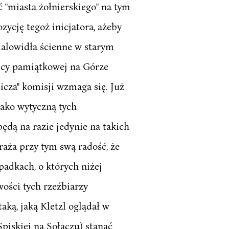
 "miasta żołnierskiego" na tym
ycję tegoż inicjatora, ażeby
malowidła ścienne w starym
icy pamiątkowej na Górze
icza" komisji wzmaga się. Już
Jako wytyczną tych
ędą na razie jedynie na takich
yraża przy tym swą radość, że
padkach, o których niżej
ości tych rzeźbiarzy
ką, jaką Kletzl oglądał w
piskiej na Sołaczu) stanąć