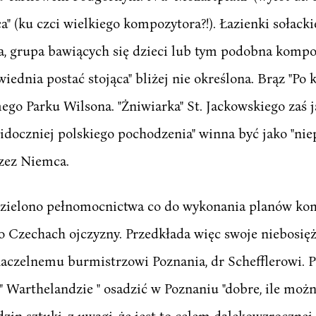
a" (ku czci wielkiego kompozytora?!). Łazienki sołacki
a, grupa bawiących się dzieci lub tym podobna kompo
dnia postać stojąca" bliżej nie określona. Brąz "Po k
go Parku Wilsona. "Żniwiarka" St. Jackowskiego zaś ja
idoczniej polskiego pochodzenia" winna być jako "nie
zez Niemca.
zielono pełnomocnictwa co do wykonania planów komis
o Czechach ojczyzny. Przedkłada więc swoje niebosiężn
naczelnemu burmistrzowi Poznania, dr Schefflerowi. 
" Warthelandzie " osadzić w Poznaniu "dobre, ile możn
in sztuki, z uwagi, że jest to celem dalekowzrocznej p