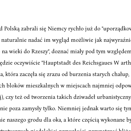
ad Polską zabrali się Niemcy rychło już do "uporządk
y naturalnie nadać im wygląd możliwie jak najwyraźni
 na wieki do Rzeszy", doznać miały pod tym względem 
dzie oczywiście "Hauptstadt des Reichsgaues W arthe
a, która zaczęła się zrazu od burzenia starych chałup
ch bloków mieszkalnych w miejscach najmniej odpowi
), czy też od tworzenia takich dziwadeł urbanistyczny
żnie poza zamysły tylko. Niemniej jednak warto się t
 naszego grodu dla oka, a które częścią wykonane by
tystycznych niedalekiej przyszłości, przypatrzeć bliż