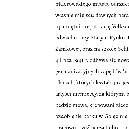
hitlerowskiego miasta, odrzuc
właśnie miejscu dawnych parad
upamiętnić repatriację Volks
odwachu przy Starym Rynku. D
Zamkowej, oraz na szkole Schi
4 lipca 1941 r. odbywa się now
germanizacyjnych zapędów "na 
placach, których kształt już je
artyści niemieccy, za którymi 
będzie mowa, krępowani zlece 
ozdobienie parku w Golęcinie 
pracowni rzeźbiarza Lohra pod