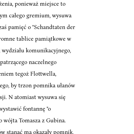
żenia, ponieważ miejsce to
cznym całego gremium, wysuwa
zaś pamięć o "Schandtaten der
skromne tablice pamiątkowe w
k wydziału komunikacyjnego,
nopatrzącego naczelnego
niem tegoż Flottwella,
iego, by trzon pomnika ułanów
ji. N atomiast wysuwa się
 wystawić fontannę "o
o wójta Tomasza z Gubina.
ów stanąć ma okazały pomnik,