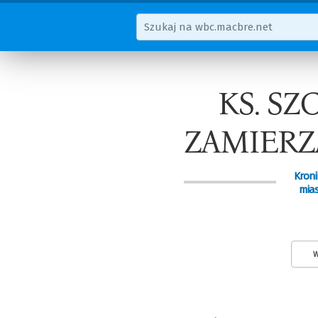
KS. SZ
ZAMIERZ
Kroni
mias
W