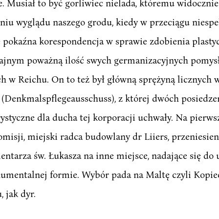
. Musiał to być gorliwiec nielada, któremu widocznie
iu wyglądu naszego grodu, kiedy w przeciągu niespeł
e pokaźna korespondencja w sprawie zdobienia plasty
jnym poważną ilość swych germanizacyjnych pomysłó
h w Reichu. On to też był główną sprężyną licznych
(Denkmalspflegeausschuss), z której dwóch posiedzeń
rystyczne dla ducha tej korporacji uchwały. Na pierw
misji, miejski radca budowlany dr Liiers, przeniesi
ntarza św. Łukasza na inne miejsce, nadające się do 
mentalnej formie. Wybór pada na Maltę czyli Kopie
 jak dyr.