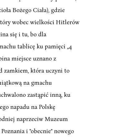
ioła Bożego Ciała), gdzie
który wobec wielkości Hitlerów
a się i tu, bo dla
achu tablicę ku pamięci ,,4
ina miejsce uznano z
d zamkiem, która uczyni to
amiątkową na gmachu
chwalono zastąpić inną, ku
wego napadu na Polskę
chodniej naprzeciw Muzeum
 Poznania i "obecnie" nowego