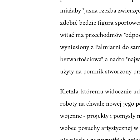
miałaby "jasna rzeźba zwierzęc
zdobić będzie figura sportowc
witać ma przechodniów "odpowie
wyniesiony z Palmiarni do same
bezwartościowa", a nadto "najw
użyty na pomnik stworzony pr
Kletzla, któremu widocznie ud
roboty na chwałę nowej jego p
wojenne - projekty i pomysły 
wobec posuchy artystycznej w 
niemieckie ze wszystkich dziedz