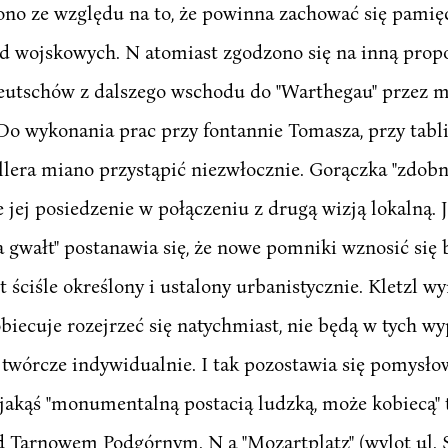
ono ze względu na to, że powinna zachować się pamięć
 wojskowych. N atomiast zgodzono się na inną propoz
deutschów z dalszego wschodu do "Warthegau" przez 
o wykonania prac przy fontannie Tomasza, przy tabl
llera miano przystąpić niezwłocznie. Gorączka "zdobn
e jej posiedzenie w połączeniu z drugą wizją lokalną. 
gwałt" postanawia się, że nowe pomniki wznosić się b
st ściśle określony i ustalony urbanistycznie. Kletzl w
obiecuje rozejrzeć się natychmiast, nie będą w tych wy
twórcze indywidualnie. I tak pozostawia się pomysłow
jakąś "monumentalną postacią ludzką, może kobiecą" ta
 Tarnowem Podgórnym. N a "Mozartplatz" (wylot ul. S