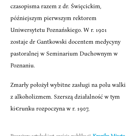
czasopisma razem z dr. Święcickim,
późniejszym pierwszym rektorem
Uniwersytetu Poznańskiego. W r. 1901
zostaje dr Gantkowski docentem medycyny
pastoralnej w Seminarium Duchownym w
Poznaniu.
Zmarły położył wybitne zasługi na polu walki
z alkoholizmem. Szerszą działalność w tym
ki€runku rozpoczyna w r. 1907,
Powyższy artykuł jest częścią publikacji
Kronika Miasta