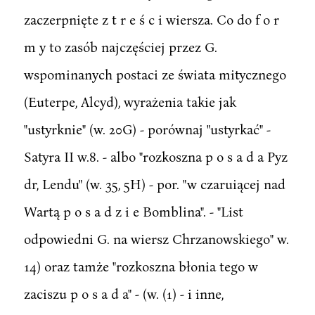
zaczerpnięte z t r e ś c i wiersza. Co do f o r
m y to zasób najczęściej przez G.
wspominanych postaci ze świata mitycznego
(Euterpe, Alcyd), wyrażenia takie jak
"ustyrknie" (w. 20G) - porównaj "ustyrkać" -
Satyra II w.8. - albo "rozkoszna p o s a d a Pyz
dr, Lendu" (w. 35, 5H) - por. "w czaruiącej nad
Wartą p o s a d z i e Bomblina". - "List
odpowiedni G. na wiersz Chrzanowskiego" w.
14) oraz tamże "rozkoszna błonia tego w
zaciszu p o s a d a" - (w. (1) - i inne,