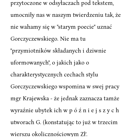
przytoczone w odsyłaczach pod tekstem,
umocniły nas w naszym twierdzeniu tak, że
nie wahamy się w "starym poecie" uznać
Gorczyczewskiego. Nie ma tu
"przymiotników składanych i dziwnie
uformowanych", o jakich jako o
charakterystycznych cechach stylu
Gorczyczewskiego wspomina w swej pracy
mgr Krajewska - że jednak zaznacza tamże
wyraźnie ubytek ich w p ó ź n i e j s z y c h
utworach G. (konstatując to już w trzecim
wierszu okolicznościowym Zł'.