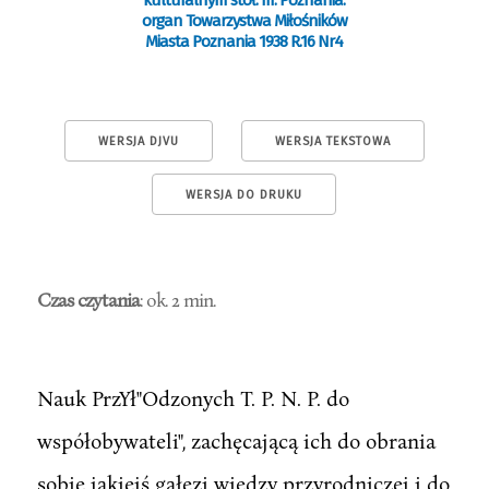
kulturalnym stoł. m. Poznania:
organ Towarzystwa Miłośników
Miasta Poznania 1938 R.16 Nr4
WERSJA DJVU
WERSJA TEKSTOWA
WERSJA DO DRUKU
Czas czytania
: ok. 2 min.
Nauk PrzYł"Odzonych T. P. N. P. do
współobywateli", zachęcającą ich do obrania
sobie jakiejś gałęzi wiedzy przyrodniczej i do