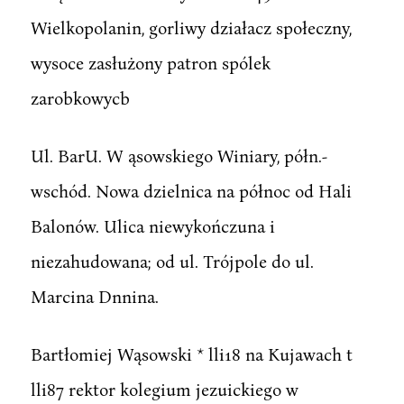
Wielkopolanin, gorliwy działacz społeczny,
wysoce zasłużony patron spólek
zarobkowycb
Ul. BarU. W ąsowskiego Winiary, półn.-
wschód. Nowa dzielnica na północ od Hali
Balonów. Ulica niewykończuna i
niezahudowana; od ul. Trójpole do ul.
Marcina Dnnina.
Bartłomiej Wąsowski * lli18 na Kujawach t
lli87 rektor kolegium jezuickiego w