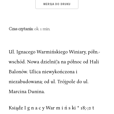
WERSJA DO DRUKU
Czas czytania
: ok. 1 min.
Ul. Ignacego Warmińskiego Winiary, półn.-
wschód. Nowa dzielni('a na północ od Hali
Balonów. Ulica niewykończona i
niezabudowana; od ul. Trójpole do ul.
Marcina Dunina.
Ksiądz I g n a c y War m i ń s ki * 18;-;0 t