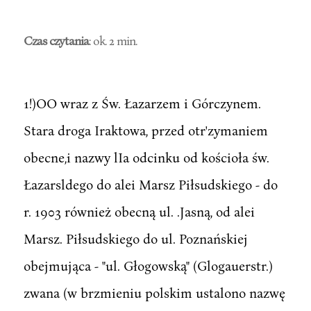
Czas czytania
: ok. 2 min.
1!)OO wraz z Św. Łazarzem i Górczynem.
Stara droga Iraktowa, przed otr'zymaniem
obecne,i nazwy lIa odcinku od kościoła św.
Łazarsldego do alei Marsz Piłsudskiego - do
r. 1903 również obecną ul. .Jasną, od alei
Marsz. Piłsudskiego do ul. Poznańskiej
obejmująca - "ul. Głogowską" (Glogauerstr.)
zwana (w brzmieniu polskim ustalono nazwę