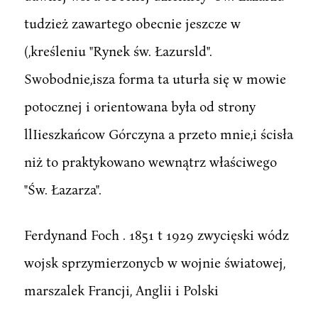
tudzież zawartego obecnie jeszcze w
(,kreśleniu "Rynek św. Łazursld".
Swobodnie,isza forma ta uturła się w mowie
potocznej i orientowana była od strony
llIieszkańcow Górczyna a przeto mnie,i ścisła
niż to praktykowano wewnątrz właściwego
"Św. Łazarza".
Ferdynand Foch . 1851 t 1929 zwycięski wódz
wojsk sprzymierzonycb w wojnie światowej,
marszalek Francji, Anglii i Polski