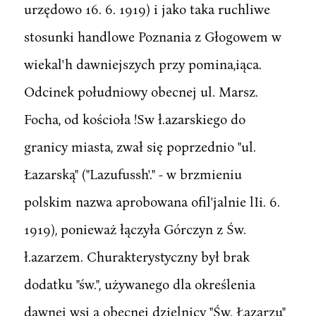
urzędowo 16. 6. 1919) i jako taka ruchliwe
stosunki handlowe Poznania z Głogowem w
wiekal'h dawniejszych przy pomina,iąca.
Odcinek południowy obecnej ul. Marsz.
Focha, od kościoła !Sw ł.azarskiego do
granicy miasta, zwał się poprzednio "ul.
Łazarską" ("Lazufussh'." - w brzmieniu
polskim nazwa aprobowana ofil'jalnie lIi. 6.
1919), ponieważ łączyła Górczyn z Św.
ł.azarzem. Churakterystyczny był brak
dodatku "św.", używanego dla określenia
dawnej wsi a obecnej dzielnicy "Św. Łazarzu"