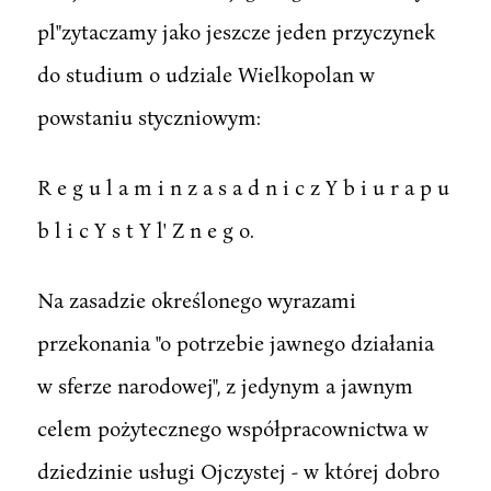
pl"zytaczamy jako jeszcze jeden przyczynek
do studium o udziale Wielkopolan w
powstaniu styczniowym:
R e g u l a m i n z a s a d n i c z Y b i u r a p u
b l i c Y s t Y l' Z n e g o.
Na zasadzie określonego wyrazami
przekonania "o potrzebie jawnego działania
w sferze narodowej", z jedynym a jawnym
celem pożytecznego współpracownictwa w
dziedzinie usługi Ojczystej - w której dobro