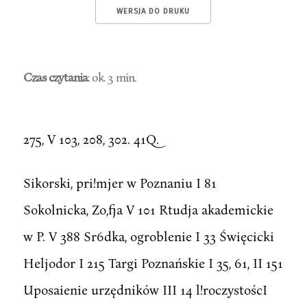
WERSJA DO DRUKU
Czas czytania
: ok. 3 min.
275, V 103, 208, 302. 41Q.
Sikorski, pri!mjer w Poznaniu I 81
Sokolnicka, Zo,fja V 101 Rtudja akademickie
w P. V 388 Sr6dka, ogroblenie I 33 Święcicki
Heljodor I 215 Targi Poznańskie I 35, 61, II 151
Uposaienie urzędników III 14 l!roczystoścI