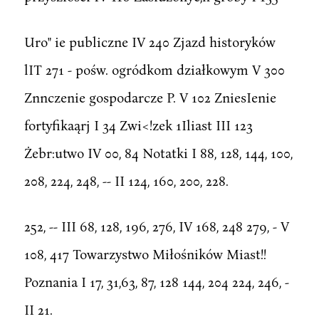
Uro" ie publiczne IV 240 Zjazd historyków
lIT 271 - pośw. ogródkom działkowym V 300
Znnczenie gospodarcze P. V 102 ZniesIenie
fortyfikaąrj I 34 Zwi<!zek 1Iliast III 123
Żebr:utwo IV 00, 84 Notatki I 88, 128, 144, 100,
208, 224, 248, -- II 124, 160, 200, 228.
252, -- III 68, 128, 196, 276, IV 168, 248 279, - V
108, 417 Towarzystwo Miłośników Miast!!
Poznania I 17, 31,63, 87, 128 144, 204 224, 246, -
II 21.