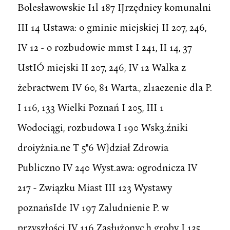
Bolesławowskie I1l 187 IJrzędniey komunalni
III 14 Ustawa: o gminie miejskiej II 207, 246,
IV 12 - o rozbudowie mmst I 241, II 14, 37
UstIÓ miejski II 207, 246, IV 12 Walka z
żebractwem IV 60, 81 Warta., zl1aezenie dla P.
I 116, 133 Wielki Poznań I 205, III 1
Wodociągi, rozbudowa I 190 Wsk3.źniki
droiyżnia.ne T 5"6 W}dział Zdrowia
Publiczno IV 240 Wyst.awa: ogrodnicza IV
217 - Związku Miast III 123 Wystawy
poznańsIde IV 197 Zaludnienie P. w
przyszłości IV 116 Zasłużonyc,h groby I 135