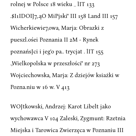
rolnej w Polsce 18 wieku _ lIT 133
.$I1IDOIJ7,.ąO MiPjski" III 158 Land III 157
Wicherkiewie7,owa, Marja: Obrazki z
pueszl.ośei Poznania II 2M - Rynek
poznańsJci i jeg'o pa.. trycjat . lIT 155
.,Wielkopolska w przeszłości" nr 273
Wojciechowska, Marja: Z dziejów ksiażki w
Pozna.niu w 16 w. V 413
WOJtkowski, Andrzej: Karot Libelt jako
wychowawca V 104 Zaleski, Zygmunt: Rzetnia
Miejska i Tarowica Zwierzęca w Poznaniu III