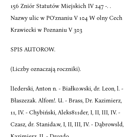
156 Zniór Statutów Miejskich IV 247 -. .
Nazwy ulic w PO'znaniu V 104 W olny Cech
Krawiecki w Poznaniu V 303
SPIS AUTOROW.
(Liczby oznaczają roczniki).
lIederski, Anton n. - Białko.wski, dr. Leon, l. -
Błaszezak. Alfom!. U. - Brass, Dr. Kazimierz,
11, IV. - Chybiński, Aleks811der, I, II, III, IV. -
Czasz, dr. Stanida.w, I, II, III, IV. - Dąbrowsld,
Kazimierz, II. - Drozdo.