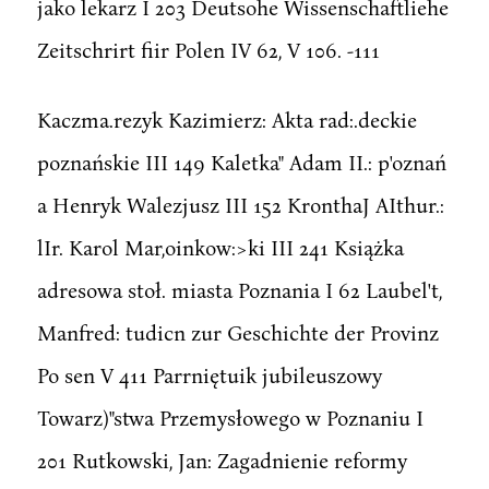
jako lekarz I 203 Deutsohe Wissenschaftliehe
Zeitschrirt fiir Polen IV 62, V 106. -111
Kaczma.rezyk Kazimierz: Akta rad:.deckie
poznańskie III 149 Kaletka" Adam II.: p'oznań
a Henryk Walezjusz III 152 KronthaJ AIthur.:
lIr. Karol Mar,oinkow:>ki III 241 Książka
adresowa stoł. miasta Poznania I 62 Laubel't,
Manfred: tudicn zur Geschichte der Provinz
Po sen V 411 Parrniętuik jubileuszowy
Towarz)"stwa Przemysłowego w Poznaniu I
201 Rutkowski, Jan: Zagadnienie reformy