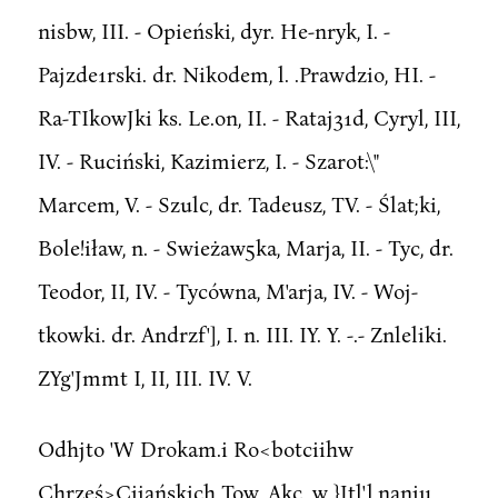
nisbw, III. - Opieński, dyr. He-nryk, I. -
Pajzde1rski. dr. Nikodem, l. .Prawdzio, HI. -
Ra-TIkowJki ks. Le.on, II. - Rataj31d, Cyryl, III,
IV. - Ruciński, Kazimierz, I. - Szarot:\"
Marcem, V. - Szulc, dr. Tadeusz, TV. - Ślat;ki,
Bole!iław, n. - Swieżaw5ka, Marja, II. - Tyc, dr.
Teodor, II, IV. - Tycówna, M'arja, IV. - Woj-
tkowki. dr. Andrzf'], I. n. III. IY. Y. -.- Znleliki.
ZYg'Jmmt I, II, III. IV. V.
Odhjto 'W Drokam.i Ro<botciihw
Chrześ>Cijańskich Tow. Akc. w }Jtl'l.naniu.