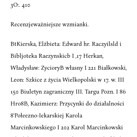
3O:. 410
Recenzjeważniejsze wzmianki.
BtKierska, Elżbieta: Edward hr. Raczyilsld i
Bibljoteka Raezynskicb I ,17 Herkan,
Władysław: ZycioryB własny I 221 Białkowski,
Leon: Szkice z życia Wielkopolski w 17. w. III
150 Biuletyn zagraniczny III. Targu Pozn. I 86
Hro8B, Kazimierz: Przycynki do działalności
8'Połeezno-Iekarskiej Karola
Marcinkowskiego I 202 Karol Marcinkowski