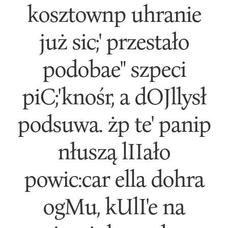
kosztownp uhranie
już sic;' przestało
podobae" szpeci
piC;'knośr, a dOJllysł
podsuwa. żp te' panip
nłuszą lIIało
powic:car ella dohra
ogMu, kUlI'e na