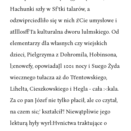
Hachunki szły w Sf'tki talarów, a
odzwiprciedliło się w nich ż'Cie umysłowe i
atlllosff'I'a kulturalna dworu lulmskiego. Od
elementarzy dla własnych czy wiejskich
dzieci, Pielgrzyma z Dohromila, Hobinsona,
l;enowefy, opowiadaJl 1001 nocy i Suego Żyda
wiecznego tułacza aż do Tt'entowskiego,
Lihelta, Cieszkowskiego i Hegla - cała :-:kala.
Za co pan Józef nie tylko płacił, ale co czytał,
na czem sic;' kształcił'! Niewątpliwie jego
lekturą hyły wyrl:Hvnictwa traktujące o