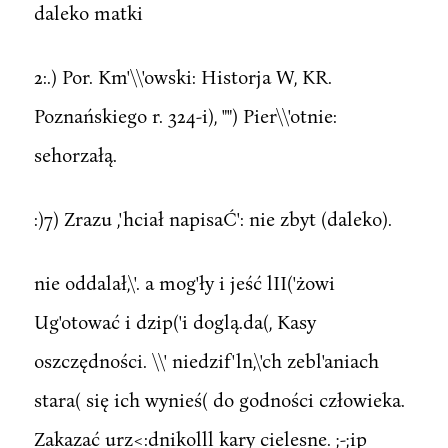
daleko matki
2:.) Por. Km'\\'owski: Historja W, KR.
Poznańskiego r. 324-i), "") Pier\\'otnie:
sehorzałą.
:)7) Zrazu ,'hciał napisaĆ': nie zbyt (daleko).
nie oddalał,\'. a mog'ły i jeść lII('żowi
Ug'otować i dzip('i doglą.da(, Kasy
oszczędności. \\' niedzif'ln,\'ch zebl'aniach
stara( się ich wynieś( do godności człowieka.
Zakazać urz<:dnikolll kary cielesne. ;-;ip