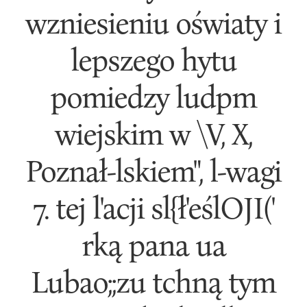
wzniesieniu oświaty i
lepszego hytu
pomiedzy ludpm
wiejskim w \V, X,
Poznał-lskiem", l-wagi
7. tej l'acji sl{ł'eślOJI('
rką pana ua
Lubao;;zu tchną tym