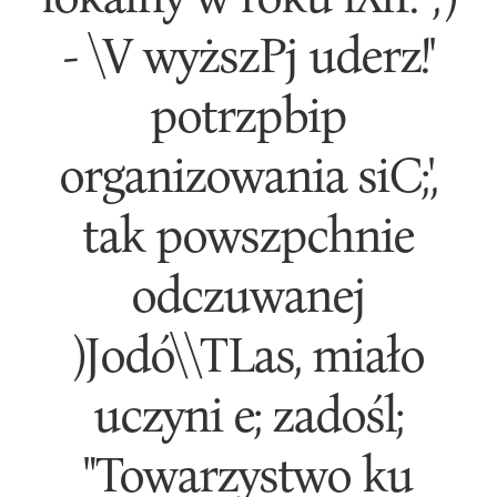
- \V wyższPj uderz!'
potrzpbip
organizowania siC;',
tak powszpchnie
odczuwanej
)Jodó\\TLas, miało
uczyni e; zadośl;
"Towarzystwo ku