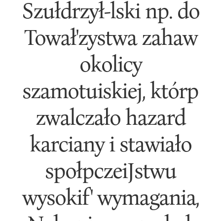
Szułdrzył-lski np. do
Tował'zystwa zahaw
okolicy
szamotuiskiej, którp
zwalczało hazard
karciany i stawiało
społpczeiJstwu
wysokif' wymagania,