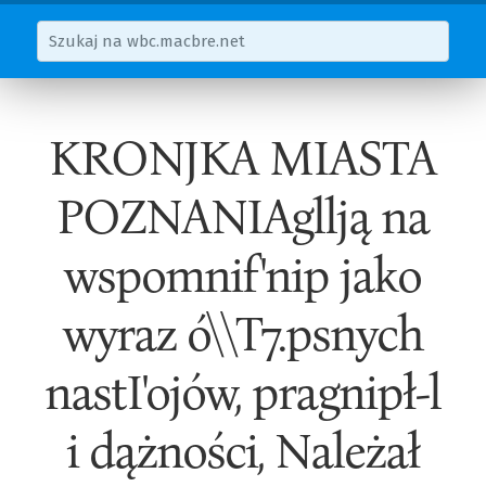
KRONJKA MIASTA
POZNANIAgllją na
wspomnif'nip jako
wyraz ó\\T7.psnych
nastI'ojów, pragnipł-l
i dążności, Należał