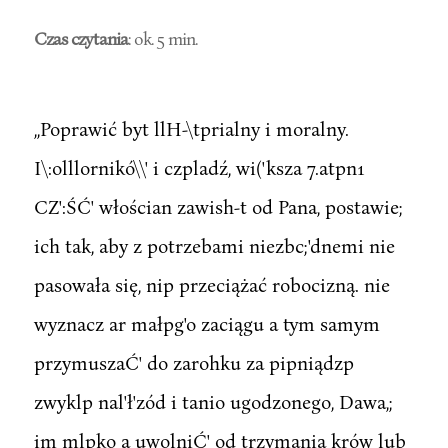
Czas czytania
: ok. 5 min.
,,Poprawić byt llH-\tprialny i moralny.
I\:olllornikó\\' i czpladź, wi('ksza 7.atpn1
CZ':ŚĆ' włościan zawish-t od Pana, postawie;
ich tak, aby z potrzebami niezbc;'dnemi nie
pasowała się, nip przeciążać robocizną. nie
wyznacz ar małpg'o zaciągu a tym samym
przymuszaĆ' do zarohku za pipniądzp
zwyklp nal'ł'zód i tanio ugodzonego, Dawa,;
im mlpko a uwolniĆ' od trzymania krów lub