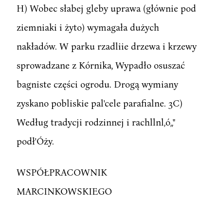
H) Wobec słabej gleby uprawa (głównie pod
ziemniaki i żyto) wymagała dużych
nakładów. W parku rzadliie drzewa i krzewy
sprowadzane z Kórnika, Wypadło osuszać
bagniste części ogrodu. Drogą wymiany
zyskano pobliskie pal'cele parafialne. 3C)
Według tradycji rodzinnej i rachllnl,ó,,"
podł'Óży.
WSPÓŁPRACOWNIK
MARCINKOWSKIEGO