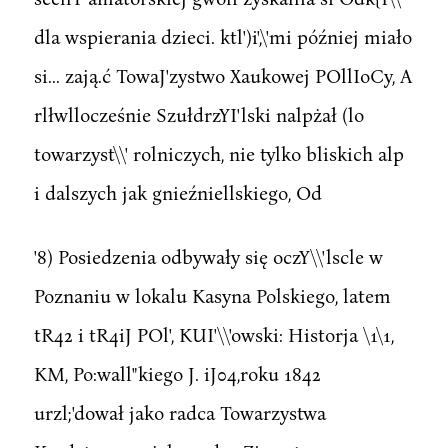
dla wspierania dzieci. ktl')i',\'mi później miało
si... zają.ć TowaJ'zystwo Xaukowej POllIoCy, A
rlłwllocześnie SzułdrzYI'lski nalpżał (lo
towarzyst\\' rolniczych, nie tylko bliskich alp
i dalszych jak gnieźniellskiego, Od
'8) Posiedzenia odbywały się oczY\\'lscle w
Poznaniu w lokalu Kasyna Polskiego, latem
tR42 i tR4iJ POl', KUI'\\'owski: Historja \1\1,
KM, Po:wall"kiego J. iJ04,roku 1842
urzl;'dował jako radca Towarzystwa