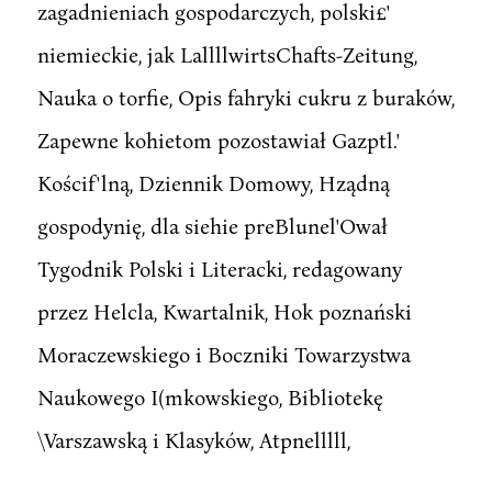
zagadnieniach gospodarczych, polski£'
niemieckie, jak LallllwirtsChafts-Zeitung,
Nauka o torfie, Opis fahryki cukru z buraków,
Zapewne kohietom pozostawiał Gazptl.'
Kościf'lną, Dziennik Domowy, Hządną
gospodynię, dla siehie preBlunel'Ował
Tygodnik Polski i Literacki, redagowany
przez Helcla, Kwartalnik, Hok poznański
Moraczewskiego i Boczniki Towarzystwa
Naukowego I(mkowskiego, Bibliotekę
\Varszawską i Klasyków, Atpnelllll,