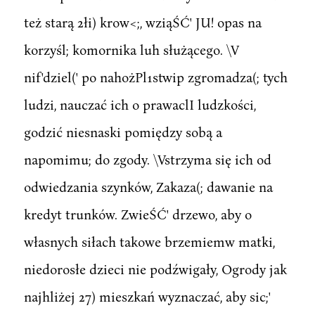
też starą 2łi) krow<;, wziąŚĆ' JU! opas na
korzyśl; komornika luh służącego. \V
nif'dziel(' po nahożPl1stwip zgromadza(; tych
ludzi, nauczać ich o prawaclI ludzkości,
godzić niesnaski pomiędzy sobą a
napomimu; do zgody. \Vstrzyma się ich od
odwiedzania szynków, Zakaza(; dawanie na
kredyt trunków. ZwieŚĆ' drzewo, aby o
własnych siłach takowe brzemiemw matki,
niedorosłe dzieci nie podźwigały, Ogrody jak
najhliżej 27) mieszkań wyznaczać, aby sic;'