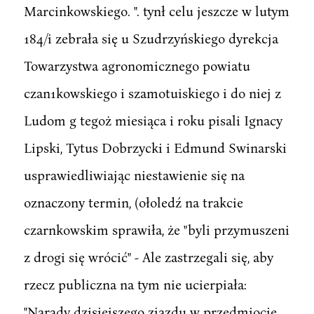
Marcinkowskiego. ". tynł celu jeszcze w lutym
184/i zebrała się u Szudrzyńskiego dyrekcja
Towarzystwa agronomicznego powiatu
czan1kowskiego i szamotuiskiego i do niej z
Ludom g tegoż miesiąca i roku pisali Ignacy
Lipski, Tytus Dobrzycki i Edmund Swinarski
usprawiedliwiając niestawienie się na
oznaczony termin, (ołoledź na trakcie
czarnkowskim sprawiła, że "byli przymuszeni
z drogi się wrócić" - Ale zastrzegali się, aby
rzecz publiczna na tym nie ucierpiała:
"Narady dzisiejszego zjazdu w przedmiocie