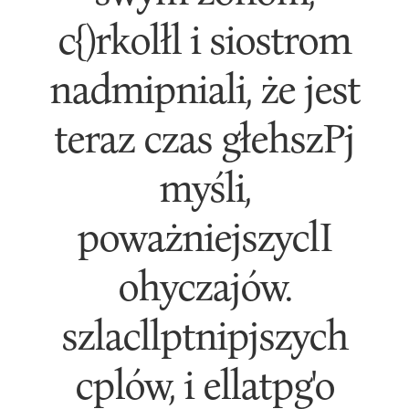
c{)rkolłl i siostrom
nadmipniali, że jest
teraz czas głehszPj
myśli,
poważniejszyclI
ohyczajów.
szlacllptnipjszych
cplów, i ellatpg'o