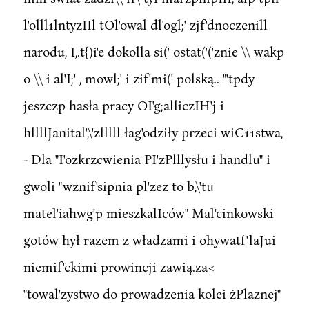
l'olll1lntyzIIl tOl'owal dl'ogl;' zjf'dnoczenill
narodu, I,.t{)i'e dokolla si(' ostat('('znie \\ wakp
o \\ i al'I;' , mowl;' i zif'mi(' polską.. "'tpdy
jeszczp hasła pracy OI'g;alliczIH'j i
hllllJanital',\'zlllll łag'odziły przeci wiC11stwa,
- Dla "I'ozkrzcwienia PI'zPlllysłu i handlu" i
gwoli "wznif'sipnia pl'zez to b,\'tu
matel'iahwg'p mieszkalIców" Mal'cinkowski
gotów hył razem z władzami i ohywatf'laJui
niemif'ckimi prowincji zawią.za<
"towal'zystwo do prowadzenia kolei żPlaznej"