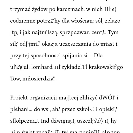
trzymać żydów po karczmach, w nich IIlie(
codzienne potrz£'hy dla włościan; sól, żelazo
itp, i jak najtm'lszą. sprzpdawar: cenf,!.. Tym
sil;' od['jmif' okazja uczęszczania do miast i
przy tej sposohnoscl spijania si.... Dla
ul'£'g'ul. lomhard 11l'zykładelTl krakowskif'go
Tow, miłosierdzia".
Projekt organizacji majJ.cej zhliżyć dWÓI' i
plehani... do wsi, ah.' przez szkoł<.' i opiekI;'
sflołpczn1,.t Ind dźwigną.(, uszczl;'ś\i\\ i(, hy
nim świat zadzi\\ iI\ tył marzpnipIlI, alp tpn