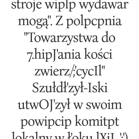
stroje wiplp wydawar
mogą". Z polpcpnia
"Towarzystwa do
7.hipJ'ania kości
zwierz/;'cycIl"
Szułdł'zył-Iski
utwOJ'zył w swoim
powipcip komitpt
lokalny w ł'oku lXiI. ';')