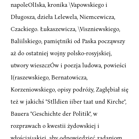
napoleOlIska, kronika \Vapowskiego i
Długosza, dzieła Lelewela, Niemcewicza,
Czackiego. Łukaszewicza, \Viszniewskiego,
Baliilskiego, pamiętniki od Paska począwszy
aż do ostatniej wojny polsko-rosyjskiej,
utwory wieszczÓw i poezja ludowa, powieści
I(raszewskiego, Bernatowicza,
Korzeniowskiego, opisy podróży, Zagłębiał się
też w jakichś "Stlldien iiber taat und Kirche",
Bauera "Geschichte der Politik", w
rozprawach o kwestii żydowskiej i
włościai1skiej. aby odpowiedzieć zadaniom,