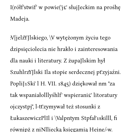
I(rółf'stwif' w powie('j£' słujJeckim na prośhę
Madeja.
:V[jelżYJlskiego, \V wytężonym życiu tego
dzipsięciolecia nie hrakło i zainteresowania
dla nauki i literatury. Z żupaJlskim hył
SzuhlrzYJlski Ila stopie serdecznej pt'zyjaźni.
PopliJ1Ski' l H. VII. 1845) dziękował nm "za
tak wspaniałolllyśhlf' wspierani£' litoratury
ojczystpj", l-tt'zymywał też stosunki z
ŁukaszewiczPlIl i \Valpntym Stpfał'1skilll, fi
równipż z niNlliecką księgamią Heine/-w.