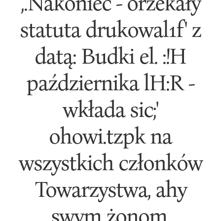
,.Nakoniec - orzekały
statuta drukowal1f' z
datą: Budki el. :!H
października lH:R -
wkłada sic;'
ohowi.tzpk na
wszystkich członków
Towarzystwa, ahy
swym żonom,