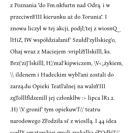
z Poznania "do Fm.nkfurtn nad Odrą. i w
przeciwnYIII kierunku aż do Torunia". I
znowu liczył w tej akcji, podjl;'tej z wiosnQ
lHiZ, IW współdziałanif' Szułdl'zyllskieg'o,
Ohaj wraz z Maciejem :vriplżYllskilll, ks.
Brz('ziJ'lskilll, H,\'mal'kipwiczem, \V<;,żykiem,
\\ ildenem i Hadeckim wybl'ani zostali do
zarzą.du Opieki Teatl'alnej na walnYIII
zgTolllfldzenill jej członklłw :> lipca lR1.2.
.H) \V gronif' tym opiekuw'l\\' teatru
narodowego Zł'odziła si' z wiosIlą. I 44 idea
scellY amatorskiej gwoli zyskallia śł"Odk{I\\'