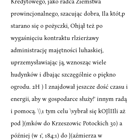
Kredytowego, jako radca Ziemstwa
prowincjonalnego, szacując dobra, Ila któt,p
starano się o pożyczki, Ohjął też po
wygaśnięciu kontraktu rlzierżawy
administrację majętności luhaskiej,
uprzemysławiając ją, wznosząc wiele
hudynków i dbając szczęgólnie o piękno
ogrodu. 2H ) l znajdował jeszcze dość czasu i
energii, aby w gospodarce służy!' innym radą
i pomocą. \\1 tym celu \vybrał się kOJlIIli aż
pod }(mków do Krzeszowic Potockich 30) a
później (w 1', 184;1) do }(aźmierza w