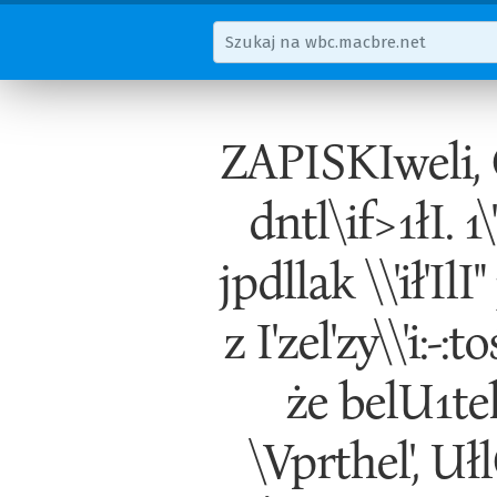
ZAPISKIweli, Cią
dntl\if>1łI. 1\
jpdllak \\'ił'IlI
z I'zel'zy\\'i:-
że belU1tel'
\Vprthel', Uł