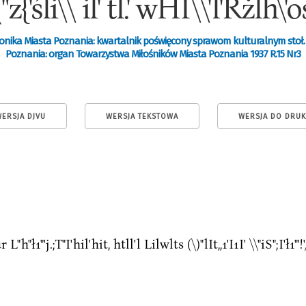
("z{'śli\\ il' tl.' wHI\\'l'Rżlh\'
onika Miasta Poznania: kwartalnik poświęcony sprawom kulturalnym stoł.
Poznania: organ Towarzystwa Miłośników Miasta Poznania 1937 R.15 Nr3
ERSJA DJVU
WERSJA TEKSTOWA
WERSJA DO DRU
r L"h"ł1"'j.;T"I'hil'hit, htll'l Lilwlts (\)"lIt,,1'I1I' \\"iS";I'ł1"