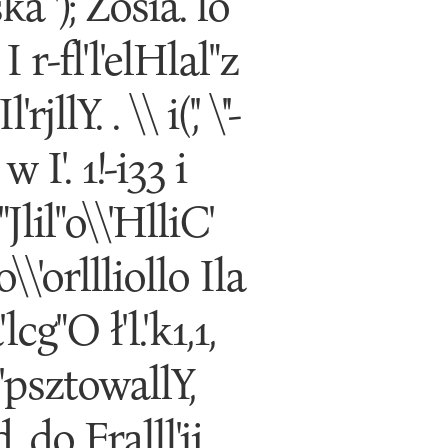
a '); Zosia. lo
I r-fl'l'elHlal"z
lY. . \\ i(',' \''-
 w I'. 1!-i33 i
"Jlil"o\\'HlliC'
\'orllliollo Ila
'lcg"O ł'l.'k1,1,
aJ'psztowallY,
. do Fralll'ji.