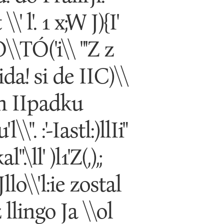
\' l'. 1 x;W J){I'
PO\\TÓ('i\\ "'Z z
 lida! si de IIC)\\
g-n IIpadku
\\". :'-Iastl:)llIi"
\ll' )l1'Z(,),;
rJllo\\'l:ie zostal
 llingo Ja \\ol