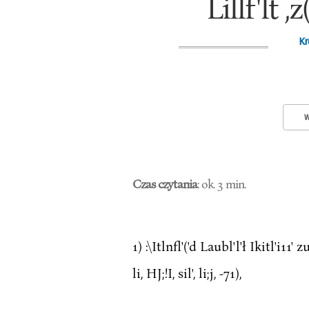
Lillf'lt ,z
Kr
W
Czas czytania
: ok. 3 min.
1) :\Itlnfl'('d Laubl'l'ł Ikitl'i11' zu
li, HJ;!I, sil', li;j, -71),