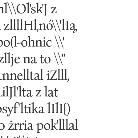
,hl\\Ol'sk'J z
ą zllllHl,nó\\'lIą,
opo(l-ohnic \\'
azllje na to \\"
tnnelltal iZlll,
ilJl'lta z lat
syf'ltika lIlI{)
go żrria pok'lllal