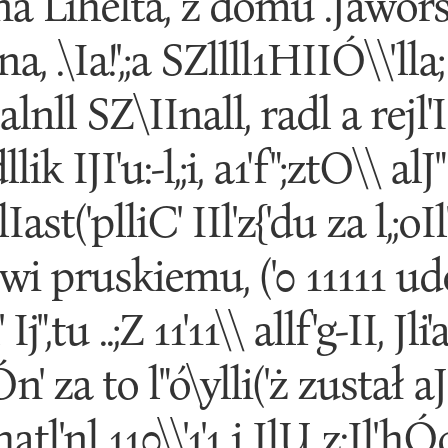
ona Lihelta, z domu .Jaworsk
 .\Ia!',;a SZllll1HIIÓ\\'lla; 
lnll SZ\IInall, radl a rejl'IIl'rjl
lik IJI'u:-l,;i, a1'f";ztO\\ alJ"
ast('plliC' IIl'z{'du za l,;oIl
i pruskiemu, ('0 11111 udo\
Ij",tu ..;Z 11'11\\ allf'g-II, Jli'a
tÓn' za to l"ó\ylli('ż zustał 
Ohatl'nl 110\\'1'1 i IlU z:Il'hÓd