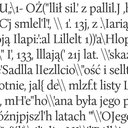
 U,;\1- OŻ("llił sil.' z pallil.J 
j smlel'l'!, \\ 1'. 13j, z .\Iari
oją Ilapi:':al Lillelt 1))'a\Hl
\" I', 133, lllają(' 21j lat. \\'sk
Ze'Sadlla lIezllcio\\"ość i sell
otnie, jal{ de\\ mlzf.t listy L
('h, mH'e"ho\\'ana była jego p
]Jóźnjpjsz'l'h latach "'\\'OJe