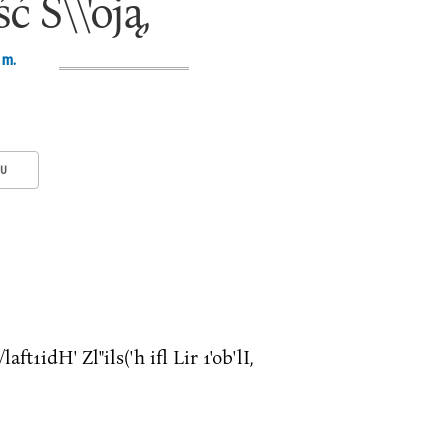
ość S\\'oją,
 m.
KU
'!'/laft1idH' Zl"ils('h ifl Lir 1'ob'lI,