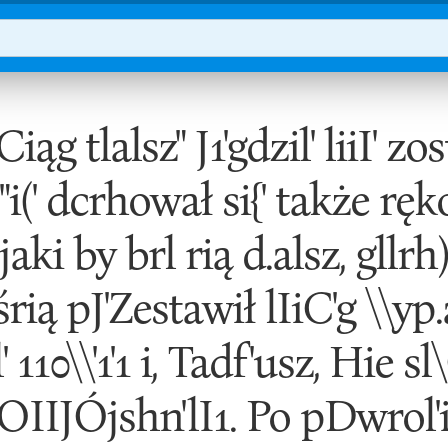
g tlalsz" J1'gdzil' liiI' zos
'"i(' dcrhował si{' także rękopi
" jaki by brl rią d.alsz, gllrh
:tośrią pJ'Zestawił lIiC'g \\yp
 110\\'1'1 i, Tadf'usz, Hie sl
lOIIJÓjshn'lI1. Po pDwrol'