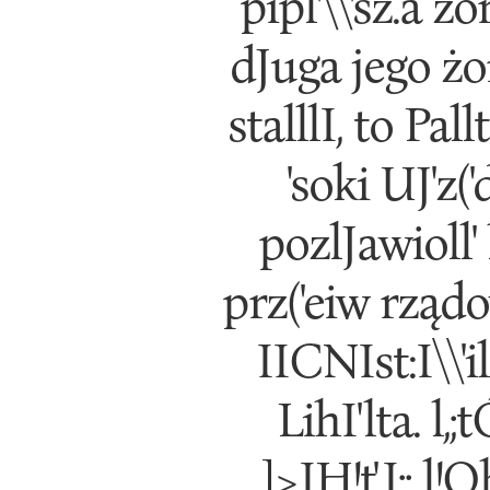
pipl'\\'sz.a ż
dJuga jego żona,
stalllI, to Pallta
'soki UJ'z('dl
pozlJawioll' lI
prz('eiw rządow
IICNIst:I\\'il' 
LihI'lta. l,;
]>IH!t',I;; l!