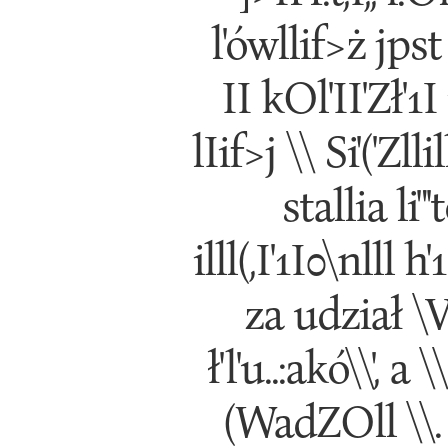
l'ówllif>ż jpst h
II kOl'II'Zł'1I 
lIif>j \\ Si'('Zll
stallia li
illl(,I'1I0\nlll h'
za udział \V p
ł'l'u..:akó\\', a 
(WadZOll \\. w