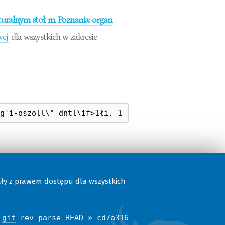
ralnym stoł. m. Poznania: organ
wej
dla wszystkich w zakresie
ały z prawem dostępu dla wszystkich
$
git
rev-parse HEAD » cd7a316