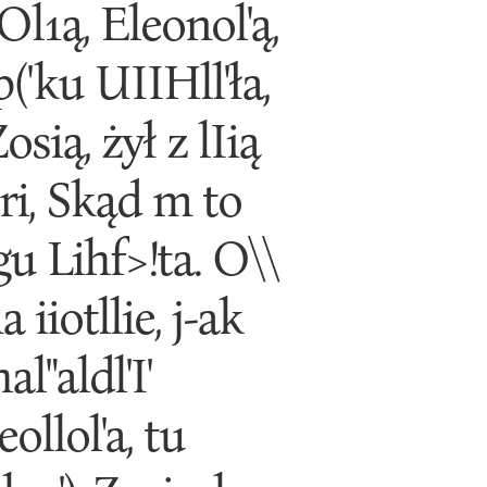
ZOl1ą, Eleonol'ą,
('ku UIIHll'ła,
Zosią, żył z lIią
f'ri, Skąd m to
u Lihf>!ta. O\\
a iiotllie, j-ak
al"aldl'I'
leollol'a, tu