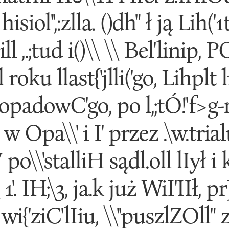
isiol'',:zlla. ()dh" ł ją Lih('1t \
ill ,.;tud i()\\ \\ Bel'linip, 
ill roku llast{'jlli('go, Lihplt
"'topadowC'go, po l,;tÓ!'f>
1 w Opa\\' i I' przez .\w.trialu'l
o\\'stalliH sądl.oll lIył i kal".
\\ 1'. IH;\3, ja.k już WiI'IIł, p
i{'ziC'lIiu, \\''puszlZOll" z