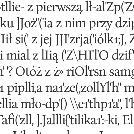
otllie- z pierwszą lł-al'Zp('
ku ]Joż"('ia z nim przy dzip
ł si(' z jej JJI'zrja('iólk1;J, 
0 i mial z lIią ('Z\HI'l'O dzi
 '? Otóż z ż» riOl'rsn samg
'1 piplli,a na1'ze(,zollYl'h" m
ellia mło-dp'{) \\e1'thp1'a", l'h
('zll, ].Jallli{'tilika1':-ki, E