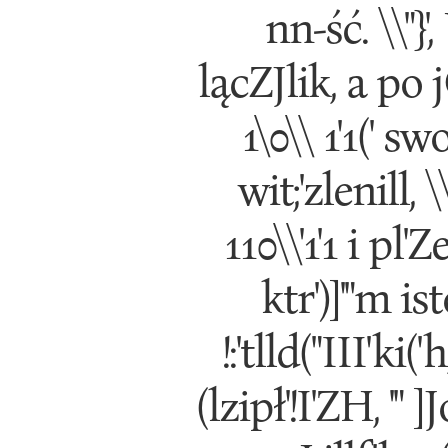
nn-ść. \\"}',
lącZJlik, a po jC'
1\0\\ 1'1(' sw
wit;'zlenill, \
110\\'1'1 i pl'
ktr')]'"m ist
!:'tlld("III'ki
(lzipł'!I'ZH, '" 