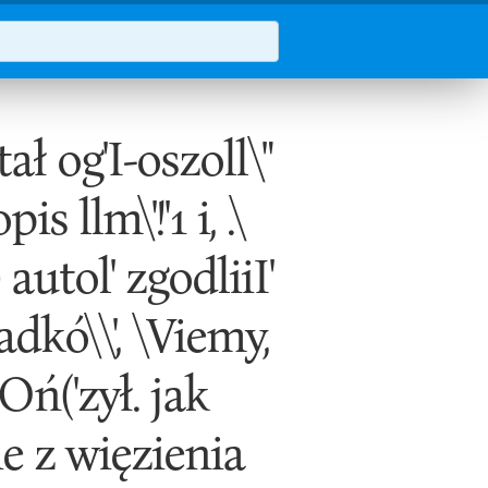
tał og'I-oszoll\"
s llm\'!'1 i, .\
) autol' zgodliiI'
.adkó\\', \Viemy,
\Oń('zył. jak
ie z więzienia