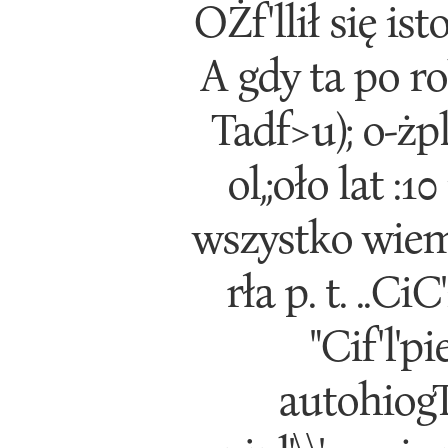
OŻf'llił się ist
A gdy ta po ro
Tadf>u); o-żplIi
ol,;oło lat :1
wszystko wiem'
rła p. t. ..CiC
"Cif'l'pi
autohiogTafi