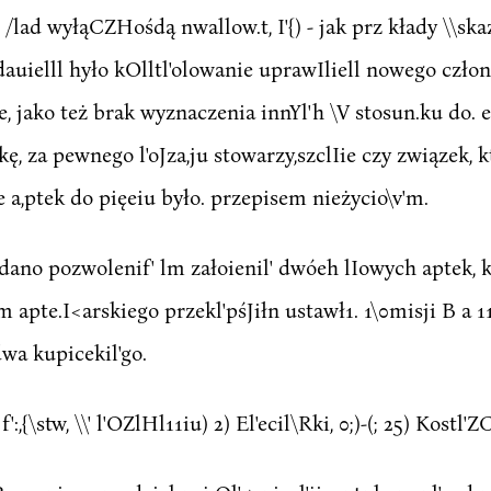
p /lad wyłąCZHośdą nwallow.t, I'{) - jak prz kłady \\skaz
dauielll hyło kOlltl'olowanie uprawIliell nowego czło
e, jako też brak wyznaczenia innYl'h \V stosun.ku do. 
ę, za pewnego l'oJza,ju stowarzy,szclIie czy związek, k
a,ptek do pięeiu było. przepisem nieżycio\v'm.
dano pozwolenif' lm załoienil' dwóeh lIowych aptek, k
um apte.I<arskiego przekl'pśJiłn ustawł1. 1\0misji B a 11 
dwa kupicekil'go.
 f':,{\stw, \\' l'OZlHl11iu) 2) El'ecil\Rki, 0;)-(; 25) Kostl'ZC