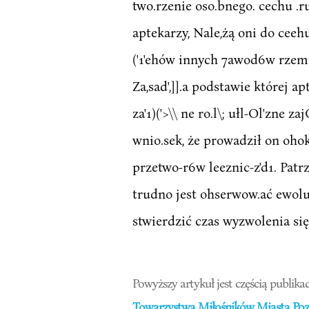
two.rzenie oso.bnego. cechu .ru
aptekarzy, Nale,żą oni do ceehu
('1'ehów innych 7awod6w rzemi
Za,sad',]].a podstawie której a
za'1)('>\\ ne ro.l\; ułl-Ol'zne 
wnio.sek, że prowadził on ohok
przetwo-r6w leeznic-z'd1. Patrzą
trudno jest ohserwow.ać ewolu
stwierdzić czas wyzwolenia się
Powyższy artykuł jest częścią publikac
Towarzystwa Miłośników Miasta Pozn