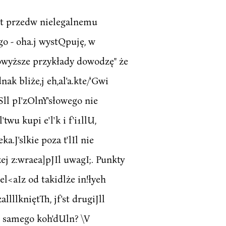
otest przedw nielegalnemu
go - oha.j wystQpuję, w
. Powyższe przykłady dowodzę" że
nak bliże,j eh,al'a.kte/'Gwi
elSll pI'zOlnY'słowego nie
twu kupi e'l'k i f'i1llU,
ka.J'slkie poza t'lIl nie
'żej z:wraea]pJIl uwagI;. Punkty
el<aIz od takidlże in!łyeh
llllkniętTh, jf'st drugiJll
 eel samego koh'dUln? \V