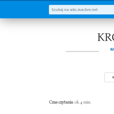
KR
Kr
W
Czas czytania
: ok. 4 min.