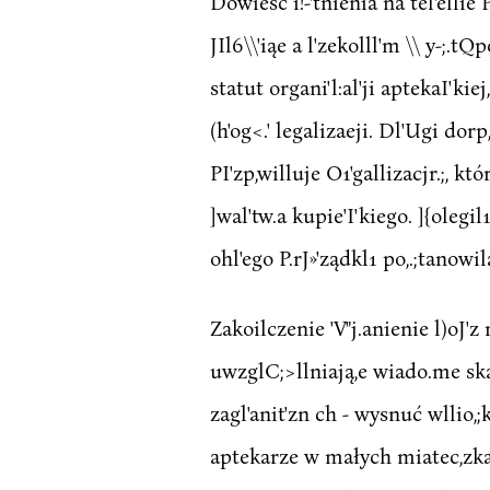
Dowieść i!-'tnienia na tel'ellie 
JIl6\\'iąe a l'zekolll'm \\ y-;.t
statut organi'l:al'ji aptekaI'k
(h'og<.' legalizaeji. Dl'Ugi dor
PI'zp,willuje O1'gallizacjr.;, kt
]wal'tw.a kupie'I'kiego. ]{olegil1
ohl'ego P.rJ»'ządkl1 po,.;tanowila
Zakoilczenie 'V"j.anienie l)oJ'z
uwzglC;>llniają,e wiado.me skąd
zagl'anit'zn ch - wysnuć wllio,;
aptekarze w małych miatec,zka