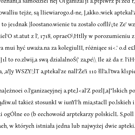
Poznani,a samodziel nej Ol'ganizal'ji a.ptplwrz pl'zed r, 
Qpowalliu tejże, są lIiewiarogo.d-ne, J,akko.:wiek apteka
iej, to je1dnak }loostano.wienie tu zostało coflli\;te Z
p,iel'O st.atut z l', 1718, opraeO\Htlly w porozumieniu z 
óra mui hyć uważa.na za kolegiulII, różniąee si<.' o.d e£l'
J1l to ro.zlwij,a swą dzialalnoŚ(' za,pe\\ Ile aż da r. l'iH
, ,a!Jy WSZY:';lT a,ptekal'ze nall'Że!i 110 łll'a.l'twa kl1pi
 na]eżnoei o.l'ganizaeyjnej a.pte,l<al'Z pozlJ,aJ"lskich 
iw.ul takież stosunkI w iunYl'h mia,stacll po.lskieh i
ki ogÓlne eo (b eechowośd arptekarzy polskiclL S,poll dp
eh, w któryeh istniała jedna lub najwyżej dwie apteki