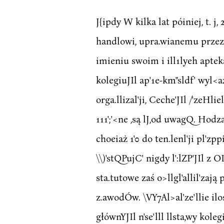
J{ipdy W kilka lat póiniej, t. j
handlowi, upra.wianemu przez J
imieniu swoim i ill1lyeh apteka
kolegiuJIl ap'1e-km"sldf' wyl<azy
orga.llizal'ji, Ceche'JIl /'zeHlie
111';'<ne ,są lJ,od uwagQ. Hodzaj
choeiaż 1'0 do ten.lenl'ji pl'zppi
\\)'stQPujC' nigdy l':lZP'JIl z 
sta.tutowe zaś o>llgl'allil'zaj
z.awodÓw. \VY7Al>al'ze'llie ilośd
głównYJIl n'se'lll llsta,wy koleg