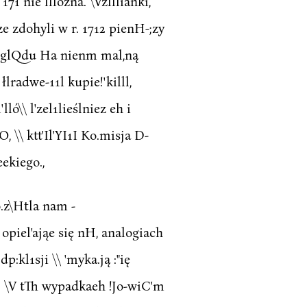
171 nie lllożna. \Vzlllianki,
l'ze zdohyli w r. 1712 pienH-;zy
e' wzglQdu Ha nienm mal,ną
łlradwe-11l kupie!'killl,
lló\\ l'zel1lieślniez eh i
O, \\ ktt'Il'YI1I Ko.misja D-
eekiego.,
po.z\Htla nam -
 opiel'ająe się nH, analogiach
:kl1sji \\ 'myka.ją :"ię
. \V tTh wypadkaeh !Jo-wiC'm