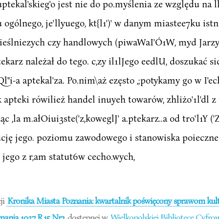
ptekal'skieg'o jest nie do po.myślenia ze względu na ll
 ogólnego, je'llyuego, kt{l1')' w danym miastee7ku istn
eślniezych czy handlowych (piwaWaI'Ó1W, myd Jarzy, 
ptekarz należał do tego. c,zy il1lJego eedlU, doszukać s
zajQl"i-a aptekal'za. Po.nim\aż ezęsto ,;potykamy go w I
 apteki rówilież handel inuyeh towarów, zhliżo'1l'dl z
c ,la m.ałOiui3ste('z,koweglJ' a.ptekarz..a od tro'l1Y ('Z
cję jego. poziomu zawodowego i stanowiska poieczneg
 jego z r,am statut6w cecho.wych,
ji
Kronika Miasta Poznania: kwartalnik poświęcony sprawom kultu
ania 1937 R.15 Nr2
dostępnej w
Wielkopolskiej Bibliotece Cyfro