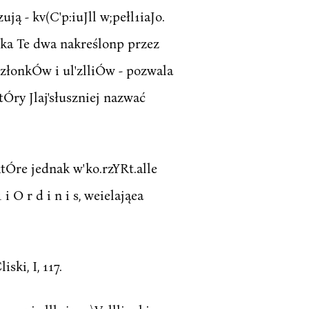
ują - kv(C'p:iuJll w;pełl1iaJo.
nka Te dwa nakreślonp przez
ezłonkÓw i ul'zlliÓw - pozwala
tÓry Jlaj'słuszniej nazwać
tÓre jednak w'ko.rzYRt.alle
i O r d i n i s, weielająea
liski, I, 117.