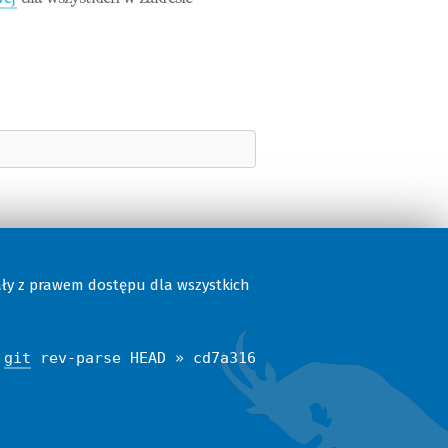
ały z prawem dostępu dla wszystkich
$
git
rev-parse HEAD » cd7a316