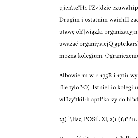
p,ien\'sz"H1 I'Z<.'dzie ezuwal1i
Drugim i ostatnim wain'1II za
utawę oh'Jwiąz,ki organizacyjn
uważać organi7.a.ejQ apte,karsk
można kolegium. Ograniczenie 
Albowierm w r. 175R i 17ti1 wy
lIie tylo ":O). Istniellio kolegi
wHzy"tkil-h aptf'karzy do hl'a
23) l\Iisc, POSil. XI, 2(1 (1\1"1'11.