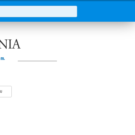
NIA
 m.
KU