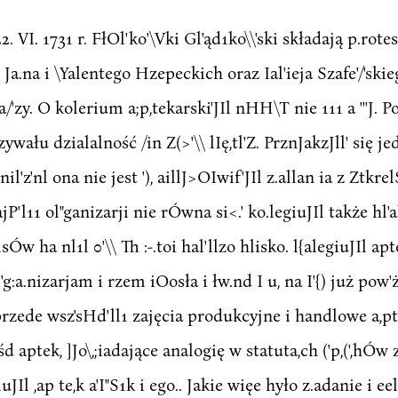
, 22. VI. 1731 r. FłOl'ko'\Vki Gl'ąd1ko\\'ski składają p.r
a.na i \Yalentego Hzepeckich oraz Ial'ieja Szafe'/'skie
/'zy. O kolerium a;p,tekarski'JIl nHH\T nie 111 a '''J
wału dzialalność /in Z(>'\\ lIę,tl'Z. PrznJakzJll' się jed
lnil'z'nl ona nie jest '), aillJ>OIwif'JIl z.allan ia z Ztkr
P'l11 ol"ganizarji nie rÓwna si<.' ko.legiuJIl także hl'al'
sÓw ha nl1l 0'\\ Th :-.toi hal'llzo hlisko. l{alegiuJIl apte
OI'g:a.nizarjam i rzem iOosła i łw.nd I u, na I'{) już pow
ą przede wsz'sHd'll1 zajęcia produkcyjne i handlowe a,pt
 aptek, ]Jo\,;iadające analogię w statuta,ch ('p,(',hÓw za
iuJIl ,ap te,k a'I"S1k i ego.. Jakie więe hyło z.adanie i