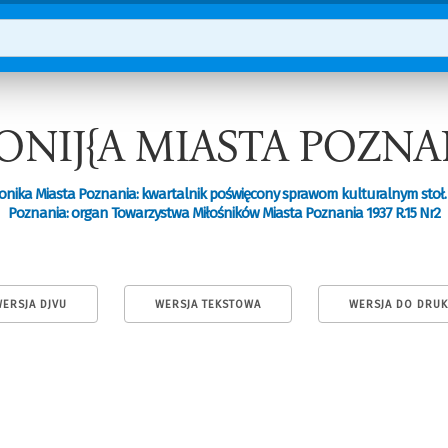
ONIJ{A MIASTA POZNA
onika Miasta Poznania: kwartalnik poświęcony sprawom kulturalnym stoł.
Poznania: organ Towarzystwa Miłośników Miasta Poznania 1937 R.15 Nr2
ERSJA DJVU
WERSJA TEKSTOWA
WERSJA DO DRU