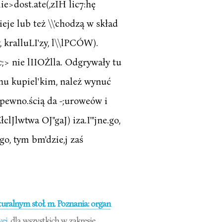
ie>dost.ate(,zIH lic7:hę
ieje lub też \\'chodzą w skład
kralluLI'zy, l\\lPCÓW).
ic;> nie lIIOŻlla. Odgrywały tu
'echu kupiel'kim, należ wynuć
 pewno.ścią da -;uroweów i
łclJlwtwa OJ"gaJ) iza.I'"jne.go,
o, tym bm'dzie,j zaś
ralnym stoł. m. Poznania: organ
wej
dla wszystkich w zakresie