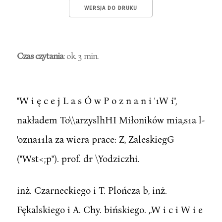
WERSJA DO DRUKU
Czas czytania
: ok. 3 min.
"W i ę c e j L a s Ó w P o z n a n i '1W i",
nakładem To\\arzyslhHI Miłoników mia,s1a l-
'ozna11la za wiera prace: Z, ZaleskiegG
("Wst<;p"). prof. dr \Yodziczhi.
inż. Czarneckiego i T. Plończa b, inż.
Fękalskiego i A. Chy. bińskiego. ,.W i c i W i e