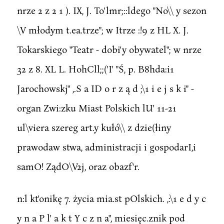
nrze 2 z 2 1 ). IX, J. To'lmr;::ldego "No\\ y sezon
\V młodym t.ea.trze"; w Itrze :!9 z HL X. J.
Tokarskiego "Teatr - dobi'y obywatel"; w nrze
32 z 8. XL L. HohCll;;('I' "Ś, p. B8hda:i1
Jarochowskj" ,.S a ID o r z ą d ;\1 i e j s k i" -
organ Zwi:zku Miast Polskich lU' 11-21
ul\viera szereg art.y kułó\\ z dzie(łiny
prawodaw stwa, administracji i gospodarI,i
samO! ZądO\V2j, oraz obazf'r.
n:l kt'onikę 7. życia mia.st pOlskich. ,:\1 e d y c
y n a P l' a k t Y c z n a", miesięc.znik pod