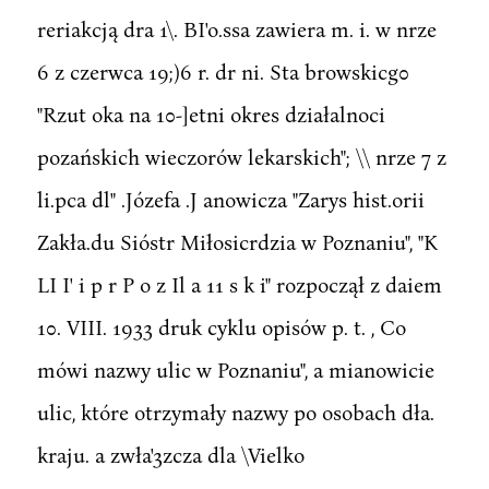
reriakcją dra 1\. BI'o.ssa zawiera m. i. w nrze
6 z czerwca 19;)6 r. dr ni. Sta browskicg0
"Rzut oka na 10-]etni okres działalnoci
pozańskich wieczorów lekarskich"; \\ nrze 7 z
li.pca dl" .Józefa .J anowicza "Zarys hist.orii
Zakła.du Sióstr Miłosicrdzia w Poznaniu", "K
LI I' i p r P o z Il a 11 s k i" rozpoczął z daiem
10. VIII. 1933 druk cyklu opisów p. t. , Co
mówi nazwy ulic w Poznaniu", a mianowicie
ulic, które otrzymały nazwy po osobach dła.
kraju. a zwła'3zcza dla \Vielko