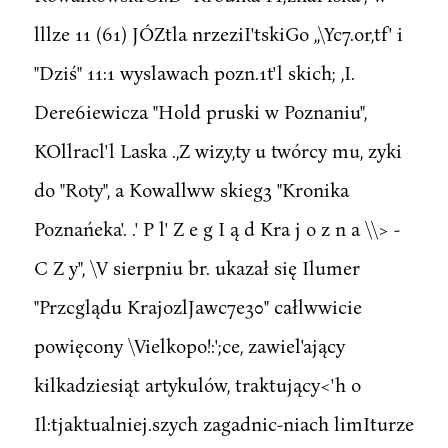
lllze 11 (61) JÓZtla nrzeziI'tskiGo ,,\Yc7.or,tf' i
"Dziś" 11:1 wyslawach pozn.1t'l skich; ,I.
Dere6iewicza "Hold pruski w Poznaniu",
KOllracl'l Laska .,Z wizy,ty u twórcy mu, zyki
do "Roty", a Kowallww skieg3 "Kronika
Poznańeka'. .' P l' Z e g I ą d Kra j o z n a \\> -
C Z y", \V sierpniu br. ukazał się Ilumer
"Przcglądu KrajozlJawc7e30" całlwwicie
powięcony \Vielkopo!:';ce, zawiel'ający
kilkadziesiąt artykulów, traktujący<'h o
Il:tjaktualniej.szych zagadnic-niach limIturze