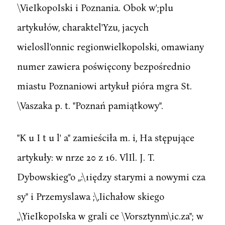
\VieIkopoIski i Poznania. Obok w';plu
artykułów, charaktel'Yzu, jacych
wielosll'onnic regionwielkopolski, omawiany
numer zawiera poświęcony bezpośrednio
miastu Poznaniowi artykuł pióra mgra St.
\Vaszaka p. t. "Poznań pamiątkowy".
"K u I t u l' a" zamieściła m. i, Ha stępujące
artykuły: w nrze 20 z 16. VlIl. J. T.
Dybowskieg"o ,,:\1iędzy starymi a nowymi cza
sy" i Przemyslawa ;\,Iichałow skiego
,,\YieIk0poIska w grali ce \Vorsztynm\ic.za"; w