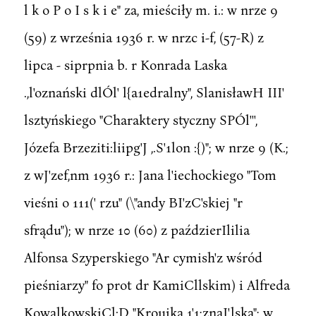
l k o P o I s k i e" za, mieściły m. i.: w nrze 9
(59) z września 1936 r. w nrzc i-f, (57-R) z
lipca - siprpnia b. r Konrada Laska
.,l'oznański dlÓl' l{a1edralny", SlanisławH III'
lsztyńskiego "Charaktery styczny SPÓl''',
Józefa Brzeziti:liipg'J ,.S'1lon :{)"; w nrze 9 (K.;
z wJ'zef,nm 1936 r.: Jana l'iechockiego "Tom
vieśni o 111(' rzu" (\"andy BI'zC'skiej "r
sfrądu"); w nrze 10 (60) z paździerIlilia
Alfonsa Szyperskiego "Ar cymish'z wśród
pieśniarzy" fo prot dr KamiCllskim) i Alfreda
KowalkowskiCl:D "Krouika 1'1;znaI'lska"; w