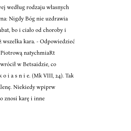
ej według rodzaju własnych
tyna: Nigdy Bóg nie uzdrawia
at, bo i ciało od choroby i
ż wszelka kara. - Odpowiedzieć
ę Piotrową natychmiaRt
wrócił w Betsaidzie, co
 i a s n i e. (Mk VIII, 24). Tak
lenę. Niekiedy wpiprw
o znosi karę i inne