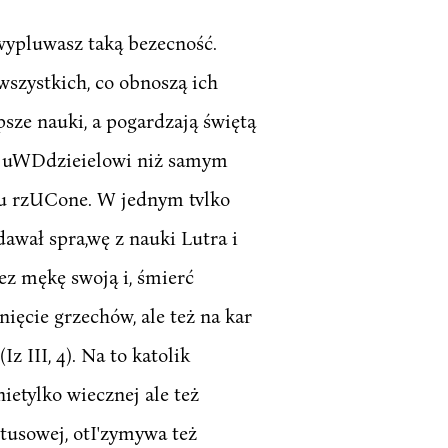
 wypluwasz taką bezecność.
 wszystkich, co obnoszą ich
psze nauki, a pogardzają świętą
y, uWDdzieielowi niż samym
adu rzUCone. W jednym tvlko
awał spra,wę z nauki Lutra i
z mękę swoją i, śmierć
ięcie grzechów, ale też na kar
(Iz III, 4). Na to katolik
etylko wiecznej ale też
tusowej, otI'zymywa też