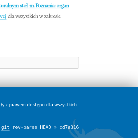
ralnym stoł. m. Poznania: organ
wej
dla wszystkich w zakresie
ały z prawem dostępu dla wszystkich
$
git
rev-parse HEAD » cd7a316