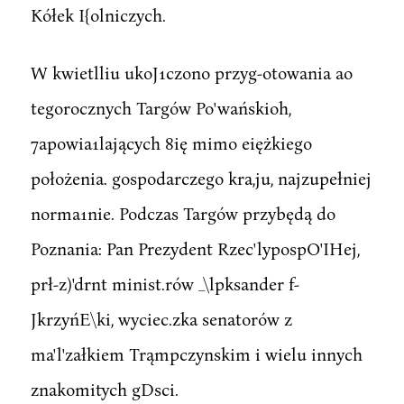
Kółek I{olniczych.
W kwietlliu ukoJ1czono przyg-otowania ao
tegorocznych Targów Po'wańskioh,
7apowia1lających 8ię mimo eiężkiego
położenia. gospodarczego kra,ju, najzupełniej
norma1nie. Podczas Targów przybędą do
Poznania: Pan Prezydent Rzec'lypospO'IHej,
prł-z)'drnt minist.rów _\lpksander f-
JkrzyńE\ki, wyciec.zka senatorów z
ma'l'załkiem Trąmpczynskim i wielu innych
znakomitych gDsci.