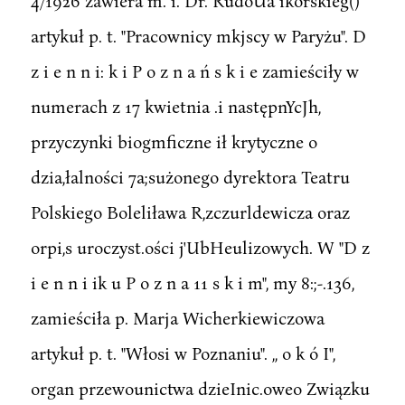
4/1926 zawiera m. i. Dr. RudoUa ikorskieg()
artykuł p. t. "Pracownicy mkjscy w Paryżu". D
z i e n n i: k i P o z n a ń s k i e zamieściły w
numerach z 17 kwietnia .i następnYcJh,
przyczynki biogmficzne ił krytyczne o
dzia,łalności 7a;sużonego dyrektora Teatru
Polskiego Boleliława R,zczurldewicza oraz
orpi,s uroczyst.ości j'UbHeulizowych. W "D z
i e n n i ik u P o z n a 11 s k i m", my 8:;-.136,
zamieściła p. Marja Wicherkiewiczowa
artykuł p. t. "Włosi w Poznaniu". ,, o k ó I",
organ przewounictwa dzieInic.oweo Związku