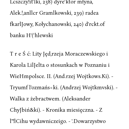
Lcszczy!it'lki, 238) dyre'ktor młyna,
Alek.!,anllcr Gramlkowski, 239) radea
fkarlJowy, Kołychanowski, 240) d'rckt.of
banku H'('hlewski
T r e Ś ć: Lity Jęd,rzeja Moraczewskiego i
Karola LilJelta o stosunkach w Poznaniu i
WieHmpolsce. II. (And.rzej Wojtkows.Ki). -
Tryumf l'ozmańs<ki. (Andrzej Wojtkmvski). -
Walka z żebractwem. (Aleksander
ChyJbiń&ki). - Kronika miesięczna. - Z
l"!lCihu wydawniczeigo. - '.Dowarzystwo