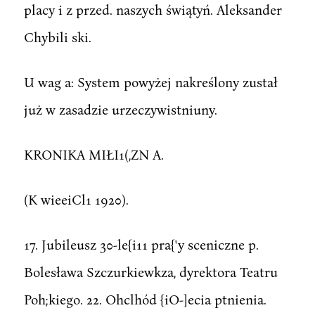
placy i z przed. naszych świątyń. Aleksander
Chybili ski.
U wag a: System powyżej nakreślony zustał
już w zasadzie urzeczywistniuny.
KRONIKA MIŁI1(,ZN A.
(K wieeiCl1 1920).
17. Jubileusz 30-le{i11 pra{'y sceniczne p.
Bolesława Szczurkiewkza, dyrektora Teatru
Poh;kiego. 22. Ohclhód {iO-]ecia ptnienia.