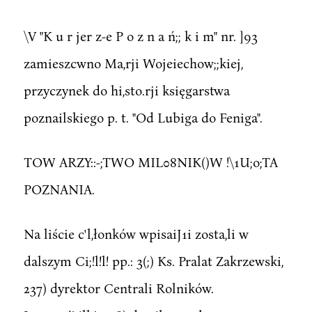
\V "K u r jer z-e P o z n a ń;; k i m" nr. ]93
zamieszcwno Ma,rji Wojeiechow;;kiej,
przyczynek do hi,sto.rji księgarstwa
poznailskiego p. t. "Od Lubiga do Feniga".
TOW ARZY::-;TWO MIL08NIK()W !\1U;o;TA
POZNANIA.
Na liście c'l,łonków wpisaiJ1i zosta,li w
dalszym Ci;!l!l! pp.: 3(;) Ks. Pralat Zakrzewski,
237) dyrektor Centrali Rolników.