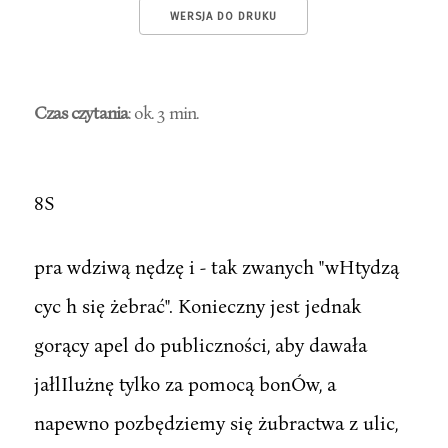
WERSJA DO DRUKU
Czas czytania
: ok. 3 min.
8S
pra wdziwą nędzę i - tak zwanych "wHtydzą
cyc h się żebrać". Konieczny jest jednak
gorący apel do publiczności, aby dawała
jałlIlużnę tylko za pomocą bonÓw, a
napewno pozbędziemy się żubractwa z ulic,