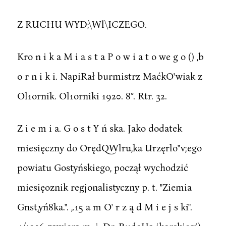
Z RUCHU WYD;\Wl\ICZEGO.
Kro n i k a M i a s t a P o w i a t o we g o () ,b
o r n i k i. NapiRał burmistrz MaćkO'wiak z
Ol1ornik. Ol1orniki 1920. 8°. Rtr. 32.
Z i e m i a. G o s t Y ń ska. Jako dodatek
miesięczny do OrędQWlru,ka Urzęrlo"v;ego
powiatu Gostyńskiego, począł wychodzić
miesięoznik regjonalistyczny p. t. "Ziemia
Gnst,yń8ka.". ,.15 a m O' r z ą d M i e j s ki".