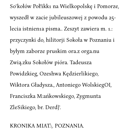
So'kołów Poł!ikk1 na Wielkopolskę i Pomorze,
wyszedł w zacie jubileuszowej z powodu 25-
lecia istnien1a pisma.. Zeszyt zawiera m. 1.:
przyczynki do, hilitorji Sokoła w Poznaniu i
byłym zaborze pruskim ora.z orga.nu
Zwią.zku Sokołów pióra. Tadeusza
Powidzkieg, Ozeshwa Kędzierlikiego,
Wiktora Gładysza., Antoniego WolskiegOI,
Franciszka M:ańkowskiego, Zygmunta
ZleSikiego, br. Derd}'.
KRONIKA MIAT.\. POZNANIA.