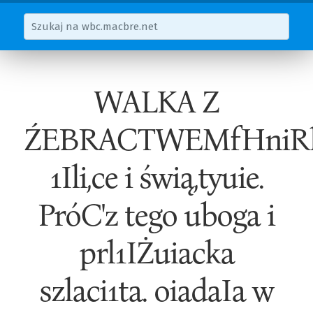
WALKA Z
ŹEBRACTWEMfHniRl
1Ili,ce i świą,tyuie.
PróC'z tego uboga i
prl1IŻuiacka
szlaci1ta. oiadaIa w