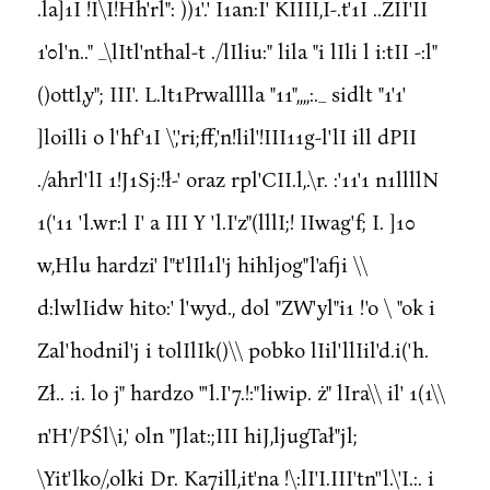
.la]1I !I\I!Hh'rl": ))1'.' I1an:I' KIIII,I-.t'1I ..ZII'II
1'0l'n.." _\lItl'nthal-t ./lIliu:" lila "i lIli l i:tII -:l"
()ottl,y"; III'. L.lt1Prwalllla "11",,,,:._ sidlt "1'1'
]loilli o l'hf'1I \','ri;ff,'n!lil'!III11g-l'lI ill dPII
./ahrl'lI 1!J1Sj:!ł-' oraz rpl'CII.l,.\r. :'11'1 n1llllN
1('11 'l.wr:l I' a III Y 'l.I'z"(lllI;! IIwag'f; I. ]10
w,Hlu hardzi' l"t'lIl1l'j hihljog"l'afji \\
d:lwlIidw hito:' l'wyd., dol "ZW'yl"i1 !'o \ "ok i
Zal'hodnil'j i tolIlIk()\\ pobko lIil'llIil'd.i('h.
Zł.. :i. lo j" hardzo "'l.I'7.!:"liwip. ż" lIra\\ il' 1(1\\
n'H'/PŚl\i,' oln "Jlat:;III hiJ,ljugTał"jl;
\Yit'lko/,olki Dr. Ka7ill,it'na !\:lI'I.III'tn''l.\'I.:. i