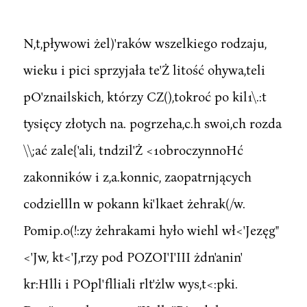
N,t,pływowi żel)'raków wszelkiego rodzaju,
wieku i pici sprzyjała te'Ż litość ohywa,teli
pO'znailskich, którzy CZ(),tokroć po kil1\.:t
tysięcy złotych na. pogrzeha,c.h swoi,ch rozda
\\;ać zale{'ali, tndzil'Ż <1obroczynnoHć
zakonników i z,a.konnic, zaopatrnjących
codziellln w pokann ki'lkaet żehrak(/w.
Pomip.o(!:zy żehrakami hyło wiehl wł<'Jezęg"
<'Jw, kt<'J,rzy pod POZOI'I'III żdn'anin'
kr:Hlli i POpl'flliali rlt'żlw wys,t<:pki.