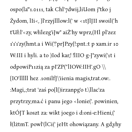
ospo(la"'1.0111, tak Chl'7dwij,liUom j"tko j
Żydom, lIi<, }l'rzyjlllow:l(' w <1tJlJII swoil('h
t'Uł:l'<zy, włilezg'iJw" aiŻ'hy wprz,(Hl pl'zez
1'1'1'zy(hmt.a i Wi('!'prJPzy{!:pnt.:t p xam.ir 10
W:III i hyli. a to )Iod kar,! !lIIO g-J"zywi('1t i
odpowiP11zią za pI'ZP(''lIOW:IIH'.gO \\
{IO'lllll hez .1onilfJ\'iienia magis,trat.ow:.
:Magi,.;trat 'zaś po{l{)irzanpg'o t.\llac'za
przytrzy;ma.ć i panu jego <lonie('. powinien,
ktÓJT koszt za: wikt joego i d:oni-e:Hieni,('
ł(lżtmT. powl'(lCi(' jeHt ohowiązany. A gd,yhy