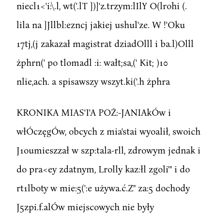
niecl1<'i:\.l, wt('.lT ])]'z.trzym:lIlY O(lrohi (.
lila na ]Jllbl:ezncj jakiej ushul'ze. W !'Oku
17tj,(j zakazał magistrat dziadOlll i ba.l)Olll
żphrn(' po tlomadl :i: wałt;sa,(' Kit; )10
nlie,ach. a spisawszy wszyt.ki('.h żphra
KRONIKA MIAS'I'A POŻ:-JANIAkÓw i
włÓczęgÓw, obcych z mia'stai wyoalił, swoich
J1oumieszzał w szp:tala-rll, zdrowym jednak i
do pra<ey zdatnym, Lrolly kaz:łl zgoli'" i do
rt1lboty w mie:5(':e używa.ć.Z" za:5 dochody
J5zpi.f.alÓw miejscowych nie były