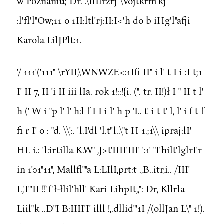
w Poznaniu; Dr. .\llIlrzrj \Vojtkrm'kj
:l'fl'l"Ow;11 o 1II:ltl'rj:II:I<'h do b iHg'l"afji
Karola LilJPlt:1.
'/ 111'('111" \rYII,\WNWZE<:1Ifi II" i l' t I i :I t;1
I' II 7, II 'i II iii lIa. rok 1!::!{i. (". tr. II!)ł I " II t l'
h (' W i "p l' l' h:l f I I i l' h p 'I.. t' i t t' l, l' i f t f
fi r I' o : "d. \\':. 'l.I'dl 'l.t''l..\"t H 1.;1\\ ipraj:lI'
HL i.: 'l:irtilla K.W" ,J>t'IIII'III' ':1' "I'hilt'lglrI'r
in 1'01"11", Mallfl""a L:LIlI,prt:t .,B..itr,i.. /III'
L,'I"'II !!'f'ł-łlil'hll' Kari LihpIt,,": Dr, Kllrla
Liil"k ..D"I B:IIII'I' illl !,.dllid"'1I /(ollJan L\" 1!).