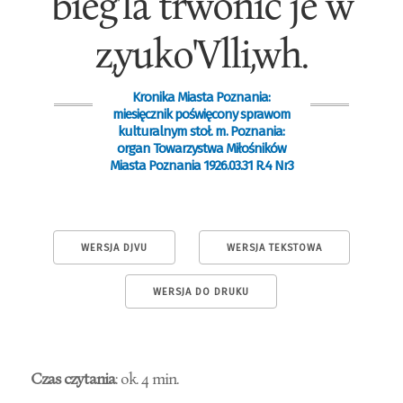
bieg'la trwonić je w
z,yuko'Vlli,wh.
Kronika Miasta Poznania:
miesięcznik poświęcony sprawom
kulturalnym stoł. m. Poznania:
organ Towarzystwa Miłośników
Miasta Poznania 1926.03.31 R.4 Nr3
WERSJA DJVU
WERSJA TEKSTOWA
WERSJA DO DRUKU
Czas czytania
: ok. 4 min.