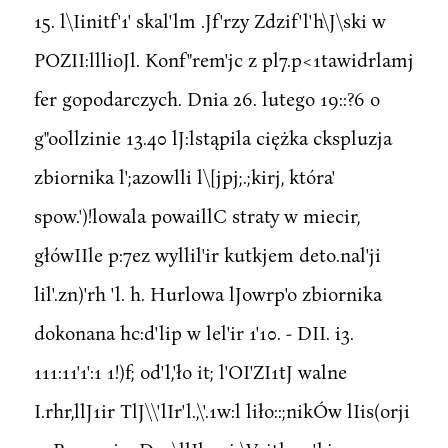
15. l\Iinitf'1' skal'lm .Jf'rzy Zdzif'l'h\J\ski w
POZII:lllioJl. Konf"rem'jc z pl7.p<1tawidrlamj
fer gopodarczych. Dnia 26. lutego 19::?6 o
g"oollzinie 13.40 lJ:lstąpila ciężka ckspluzja
zbiornika l';azowlli l\[jpj;.;kirj, która'
spow.')!lowala powaillC straty w miecir,
główIIle p:7ez wyllil'ir kutkjem deto.nal'ji
lil'.zn)'rh 'l. h. Hurlowa lJowrp'o zbiornika
dokonana hc:d'lip w lel'ir 1'10. - DII. i3.
111:11'1':1 1!)f; od'l,'ło it; l'OI'ZI1tJ walne
I.rhr,llJ1ir TlJ\\'lIr'l.,\'.1w:l liło::;nikÓw lIis(orji