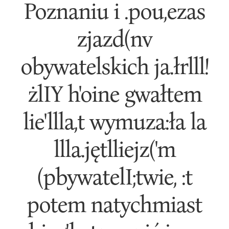
Poznaniu i .pou,ezas
zjazd(nv
obywatelskich ja.łrlll!
żlIY h'oine gwałtem
lie'llla,t wymuza:ła la
llla.jętlliejz('m
(pbywatelI;twie, :t
potem natychmiast