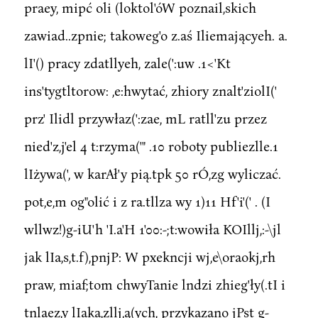
praey, mipć oli (loktol'óW poznail,skich
zawiad..zpnie; takoweg'o z.aś Iliemającyeh. a.
lI'() pracy zdatllyeh, zale(':uw .1<'Kt
ins'tygtltorow: ,e:hwytać, zhiory znalt'ziolI('
prz' Ilidl przywłaz(':zae, mL ratll'zu przez
nied'z,j'el 4 t:rzyma('" .10 roboty publiezlle.1
lIżywa(', w karAł'y pią.tpk 50 rÓ,zg wyliczać.
pot,e,m og"olić i z ra.tllza wy 1)11 Hf'i'(' . (I
wllwz!)g-iU'h 'I.a'H 1'00:-;t:wowiła KOIllj,:-\jl
jak lIa,s,t.f),pnjP: W pxekncji wj,e\oraokj,rh
praw, miaf;tom chwyTanie lndzi zhieg'ły(.tI i
tnlaez,y lIaka,zllj,ą(ych, przykazano jPst g-