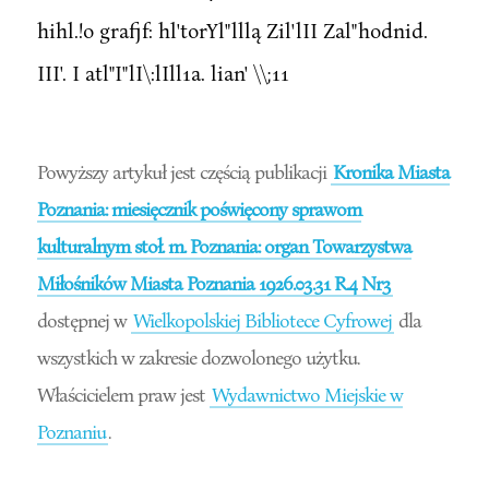
hihl.!o grafjf: hl'torYl"lllą Zil'lII Zal"hodnid.
III'. I atl"I"lI\:lIll1a. lian' \\;11
Powyższy artykuł jest częścią publikacji
Kronika Miasta
Poznania: miesięcznik poświęcony sprawom
kulturalnym stoł. m. Poznania: organ Towarzystwa
Miłośników Miasta Poznania 1926.03.31 R.4 Nr3
dostępnej w
Wielkopolskiej Bibliotece Cyfrowej
dla
wszystkich w zakresie dozwolonego użytku.
Właścicielem praw jest
Wydawnictwo Miejskie w
Poznaniu
.