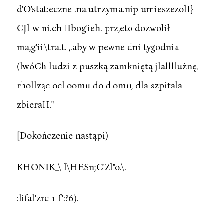
d'O'stat:eczne .na utrzyma.nip umieszezolI}
CJl w ni.ch IIbog'ieh. prz,eto dozwolił
ma,g'ii:\tra.t. ,.aby w pewne dni tygodnia
(lwóCh ludzi z puszką zamkniętą jlallllużnę,
rhollząc ocl oomu do d.omu, dla szpitala
zbieraH."
[Dokończenie nastąpi).
KHONIK_\ l\HESn;C'Zl"o.\.
:lifal'zrc 1 f':?6).