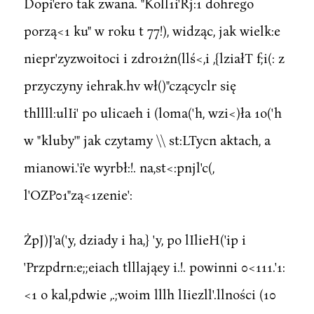
Dopi'ero tak zwana. "Koll1i'Rj:1 dohrego
porzą<1 ku" w roku t 77!), widząc, jak wielk:e
niepr'zyzwoitoci i zdro1żn(llś<,i ,{lziałT f;i(: z
przyczyny iehrak.hv wł()"czącyclr się
thllll:ulIi' po ulicaeh i (loma('h, wzi<)ła 1o('h
w "kluby'" jak czytamy \\ st:LTycn aktach, a
mianowi.'i'e wyrbł:!. na,st<:pnjl'c(,
l'OZP01"zą<1zenie':
ŻpJ)J'a('y, dziady i ha,} 'y, po lIlieH('ip i
'Przpdrn:e;;eiach tlllająey i.!. powinni 0<111.'1:
<1 o kal,pdwie ,.;woim lllh lIiezll'.llności (10