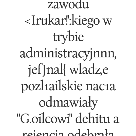
zawodu
<Irukar!':kiego w
trybie
administracyjnnn,
jefJnal{ wladz,e
pozl1ailskie nac1a
odmawiały
"G.oilcowi" dehitu a
rejencja odebrała