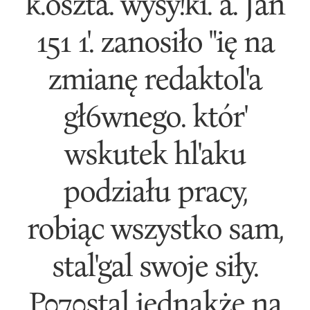
k.oszta. wysy!ki. a. Jan
151 1'. zanosiło "ię na
zmianę redaktol'a
gł6wnego. któr'
wskutek hl'aku
podziału pracy,
robiąc wszystko sam,
stal'gal swoje siły.
P070stal jednakże na