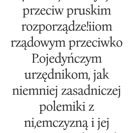
przeciw pruskim
rozporządze!iiom
rządowym przeciwko
P.ojedyńczym
urzędnikom, jak
niemniej zasadniczej
polemiki z
ni,emczyzną i jej