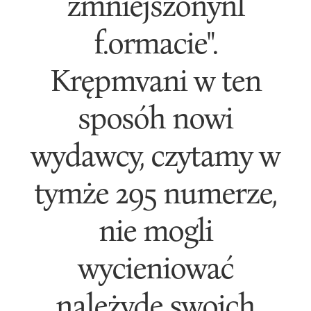
zmniejszonynl
f.ormacie".
Krępmvani w ten
sposóh nowi
wydawcy, czytamy w
tymże 295 numerze,
nie mogli
wycieniować
należyde swoich