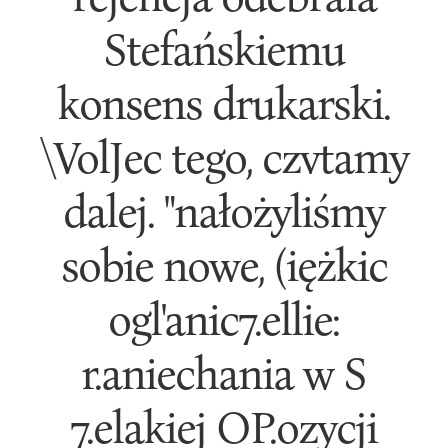
Stefańskiemu
konsens drukarski.
\VolJec tego, czvtamy
dalej. "nałożyliśmy
sobie nowe, (iężkic
ogl'anic7.ellie:
r.aniechania w S
7.elakiej OP.ozycji