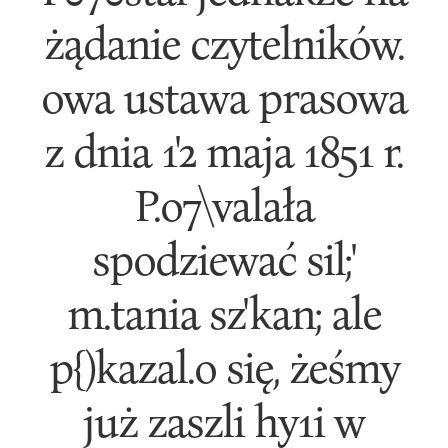
żądanie czytelników.
owa ustawa prasowa
z dnia 1'2 maja 1851 r.
P.o7\valała
spodziewać sil;'
m.tania sz'kan; ale
p{)kazal.o się, żeśmy
już zaszli hy1i w