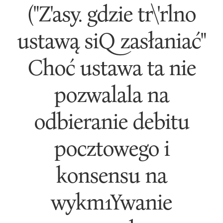
("Z'asy. gdzie tr\'rlno
ustawą siQ zasłaniać"
Choć ustawa ta nie
pozwalala na
odbieranie debitu
pocztowego i
konsensu na
wykm1Ywanie