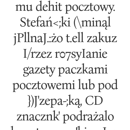
mu dehit pocztowy.
Stefań<;ki (\minąl
jPllnaJ.:żo t.ell zakuz
I/rzez r07syIanie
gazety paczkami
pocztowemi lub pod
})J'zepa-;ką, CD
znacznk' podrażalo