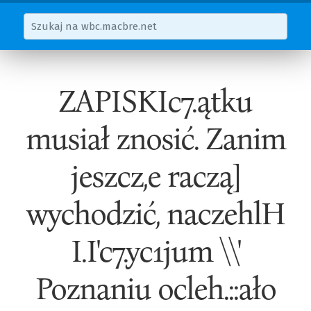
ZAPISKIc7.ątku
musiał znosić. Zanim
jeszcz,e raczą]
wychodzić, naczehlH
I.I'c7.yc1jum \\'
Poznaniu ocleh.::ało