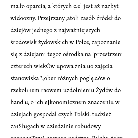
ma.ło oparcia, a których c.el jest aż nazbyt
widoozny. Przejrzany ,atoli zasób źródeł do
dziejów jednego z najważniejszych
środowisk żydowskich w Polce, zapoznanie
się z dziejami tegoż ośrodka na !przestrzeni
czterech wiekÓw upowa.żnia uo zajęcia
stanowiska ".;ober różnych poglę,dów o
rzekol11em raowem uzdolnieniu Żydów do
hand!u, o ich eJkonomicznem znaczeniu w
dziejach gospodal czych Polski, tudzież
za1Sługach w dziedzinie robudowy
gospodaTczej naszego państwa. Polska, żeby