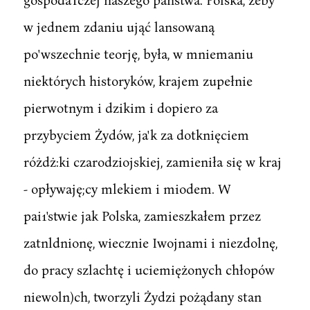
w jednem zdaniu ująć lansowaną
po'wszechnie teorję, była, w mniemaniu
niektórych historyków, krajem zupełnie
pierwotnym i dzikim i dopiero za
przybyciem Żydów, ja'k za dotknięciem
różdż:ki czarodziojskiej, zamieniła się w kraj
- opływaję;cy mlekiem i miodem. W
pai1'stwie jak Polska, zamieszkałem przez
zatnldnionę, wiecznie Iwojnami i niezdolnę,
do pracy szlachtę i uciemiężonych chłopów
niewoln)ch, tworzyli Żydzi pożądany stan