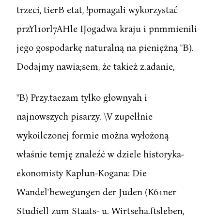
trzeci, tierB etat, !pomagali wykorzystać
przYl1orl7AHle IJogadwa kraju i pnmmienili
jego gospodarkę naturalną na pieniężną "B).
Dodajmy nawia;sem, że takież z.adanie,
"B) Przy.taezam tylko głownyah i
najnowszych pisarzy. \V zupelłnie
wykoilczonej formie można wyłożoną
właśnie temję znaleźć w dziele historyka-
ekonomisty Kaplun-Kogana: Die
Wandel'bewegungen der Juden (K61ner
Studiell zum Staats- u. Wirtseha.ftsleben,