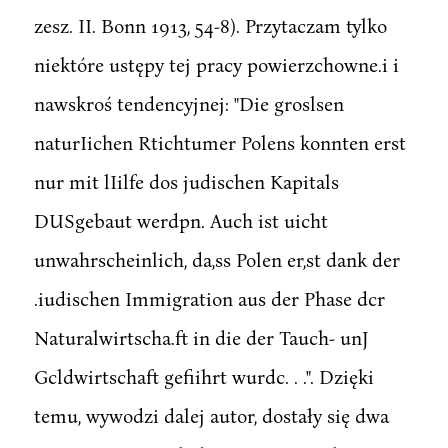
zesz. II. Bonn 1913, 54-8). Przytaczam tylko
niektóre ustępy tej pracy powierzchowne.i i
nawskroś tendencyjnej: "Die groslsen
naturIichen Rtichtumer Polens konnten erst
nur mit lIilfe dos judischen Kapitals
DUSgebaut werdpn. Auch ist uicht
unwahrscheinlich, da,ss Polen er,st dank der
.iudischen Immigration aus der Phase dcr
Naturalwirtscha.ft in die der Tauch- unJ
Gcldwirtschaft gefiihrt wurdc. . .". Dzięki
temu, wywodzi dalej autor, dostały się dwa