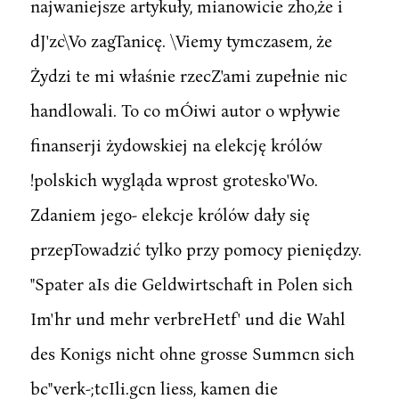
najwaniejsze artykuły, mianowicie zho,że i
dJ'zc\Vo zagTanicę. \Viemy tymczasem, że
Żydzi te mi właśnie rzecZ'ami zupełnie nic
handlowali. To co mÓiwi autor o wpływie
finanserji żydowskiej na elekcję królów
!polskich wygląda wprost grotesko'Wo.
Zdaniem jego- elekcje królów dały się
przepTowadzić tylko przy pomocy pieniędzy.
"Spater aIs die Geldwirtschaft in Polen sich
Im'hr und mehr verbreHetf' und die Wahl
des Konigs nicht ohne grosse Summcn sich
bc"verk-;tcIli.gcn liess, kamen die