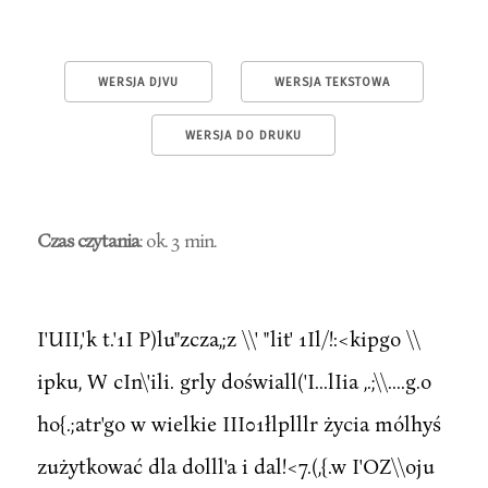
WERSJA DJVU
WERSJA TEKSTOWA
WERSJA DO DRUKU
Czas czytania
: ok. 3 min.
I'UII,'k t.'1I P)lu"zcza,;z \\' "lit' 1Il/!:<kipgo \\
ipku, W cIn\'ili. grly doświall('I...lIia ,.;\\....g.o
ho{.;atr'go w wielkie III01łlplllr życia mólhyś
zużytkować dla dolll'a i dal!<7.(,{.w I'OZ\\oju