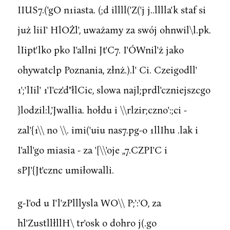
IIUS7.('gO n1iasta. (;d illll('Z('j j..lllla'k staf si
już liiI' HlOŻl', uważamy za swój ohnwil\l.pk.
lIipt'lko pko I'allni Jt'C7. I'ÓWnil'ż jako
ohywatclp Poznania, złnż.).l' Ci. Czeigodll'
1';'lIil' 1'I'cz'd"łlCic, slowa najl;prdl'czniejszcgo
}lodzil:l,'Jwallia. hołdu i \\rlzir;czno':;ci -
zal'{1\\ no \\. imi('uiu nas7.pg-o 1llIhu .lak i
I'all'go miasia - za '[\\'oje ,,7.CZPI'C i
sPJ'{Jt'cznc umiłowalli.
g-I'od u I'l'zPlllysla WO\\ P;':'O, za
hl'ZustllłllH\ tr'osk o dohro j(.go