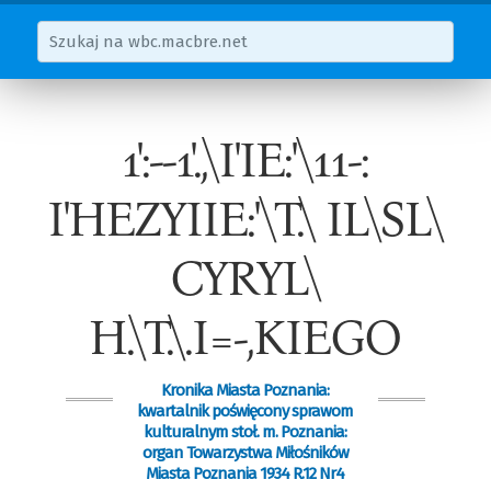
1':--1'.,\I'IE:'\11-:
I'HEZYIIE:'\T.\ IL\SL\
CYRYL\
H.\T.\.I=-,KIEGO
Kronika Miasta Poznania:
kwartalnik poświęcony sprawom
kulturalnym stoł. m. Poznania:
organ Towarzystwa Miłośników
Miasta Poznania 1934 R.12 Nr4