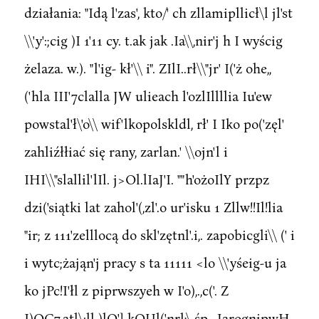
działania: "Idą l'zas', kto/' ch zllamipllicł\l jl'st
\\'y':;cig )I 1'11 cy. t.ak jak .Ia\\,nir'j h I wyścig
żelaza. w.). "l'ig- kł'\\ i". ZIlI..rł\\"jr' I('ż ohe,,
('hla III'7clalla JW ulieach l'ozlIllllia Iu'ew
powstal'ł\'o\\ wif'lkopolskldl, rł' I Iko po('zęl'
zahliźłłiać się rany, zarlan.' \\ojn'l i
IHI\\"slallil'lIl. j>Ol.lIaJ'I. ""h'ożoIlY przpz
dzi('siątki lat zahol'(,zl'.o ur'isku 1 Zllw!!Il!lia
"ir; z 111'zelllocą do skl'zętnl'.i,. zapobicgli\\ (' i
i wytc;żająn'j pracy s ta 11111 <lo \\'yśeig-u ja
ko jPc!I'łl z piprwszyeh w I'o),.,c('. Z
I)OC7.ątl\:ll )lO'] kOUl('nrl;\ śp. .JarognipwH