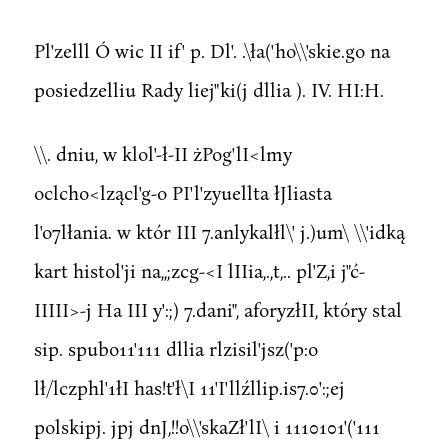
Pl'zelll Ó wic II if' p. Dl'. .\ła('ho\\'skie.go na
posiedzelliu Rady liej"ki(j dllia ). IV. HI:H.
\\. dniu, w klol'-ł-II żPog'lI<lmy
oclcho<lzącl'g-o PI'l'zyuellta łJliasta
l'o7lłania. w któr III 7.anlykalłl\' j.)um\ \\'idką
kart histol'ji na,,;zcg-<I lIIia,.,t,.. pl'Z,i j"ć-
IIIII>-j Ha III y':;) 7.dani", aforyzłII, który stal
sip. spubo11'111 dllia rlzisil'jsz('p:o
lł/lczphl'1łI has!t'ł\I 11'I'llźllip.is7.0':;ej
polskipj. jpj dnJ,!!o\\'skaZł'lI\ i 1110101'('111