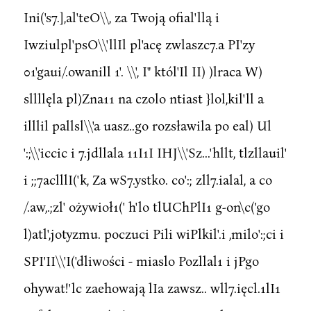
Ini('s7.],al'teO\\, za Twoją ofial'llą i
Iwziulpl'psO\\'llIl pl'acę zwlaszc7.a PI'zy
01'gaui/.owanill 1'. \\', I" któl'Il II) )lraca W)
sllllęla pl)Zna11 na czolo ntiast }lol,kil'll a
illlil pallsl\\'a uasz..go rozsławila po eal) Ul
':;\\'iccic i 7.jdllala 11I1I IHJ\\'Sz...'hllt, tlzllauil'
i ;;7aclllI('k, Za wS7.ystko. co':; zll7.ialal, a co
/.aw,.;zl' ożywioł1(' h'lo tlUChPlI1 g-on\c('go
l)atl',jotyzmu. poczuci Pili wiPlkil'.i ,milo':;ci i
SPI'II\\'I('dliwości - miaslo Pozllal1 i jPgo
ohywat!'lc zaehowają lIa zawsz.. wll7.ięcl.1lI1