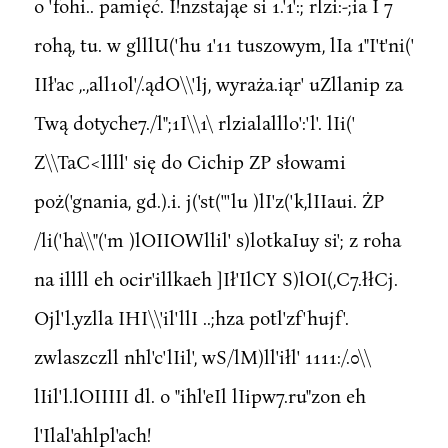
o 'fohi.. pamięć. I!nzstająe si 1.'1':; rlzi:-;ia I 7
rohą, tu. w glllU('hu 1'11 tuszowym, lIa 1"I't'ni('
IIł'ac ,.,all1ol'/.ądO\\'lj, wyraża.iąr' uZllanip za
Twą dotyche7./l";1I\\1\ rlzialalllo':'l'. lIi('
Z\\TaC<llll' się do Cichip ZP słowami
poż('gnania, gd.).i. j('st('''lu )lI'z('k,lIIaui. ŻP
/li('ha\\"('m )lOIIOWllil' s)lotkaIuy si'; z roha
na illll eh ocir'illkaeh ]Ił'IlCY S)lOI(,C7.łłCj.
Ojl'l.yzlla IHI\\'il'llI ..;hza potl'zf'hujf'.
zwlaszczll nhl'c'lIil', wS/lM)ll'iłl' 1111:/.0\\
lIil'l.lOIIIII dl. o "ihl'eIl lIipw7.ru"zon eh
l'Ilal'ahlpl'ach!