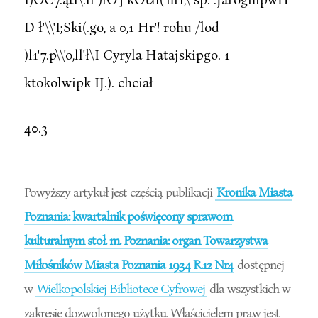
D ł'\\'I;Ski(.go, a 0,1 Hr'! rohu /lod
)l1'7.p\\'o,ll'ł\I Cyryla Hatajskipgo. 1
ktokolwipk IJ.). chciał
40.3
Powyższy artykuł jest częścią publikacji
Kronika Miasta
Poznania: kwartalnik poświęcony sprawom
kulturalnym stoł. m. Poznania: organ Towarzystwa
Miłośników Miasta Poznania 1934 R.12 Nr4
dostępnej
w
Wielkopolskiej Bibliotece Cyfrowej
dla wszystkich w
zakresie dozwolonego użytku. Właścicielem praw jest