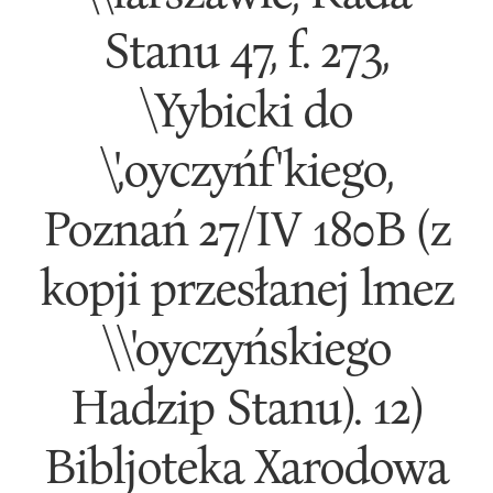
Stanu 47, f. 273,
\Yybicki do
\',oyczyńf'kiego,
Poznań 27/IV 180B (z
kopji przesłanej lmez
\\'oyczyńskiego
Hadzip Stanu). 12)
Bibljoteka Xarodowa