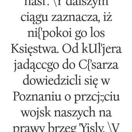
nasi". \Y dalszym
ciągu zaznacza, iż
ni{'pokoi go los
Księstwa. Od kUl'jera
jadąccgo do C{'sarza
dowiedzicli się w
Poznaniu o przcj:;ciu
wojsk naszych na
prawy brzeg 'Yisly. \V