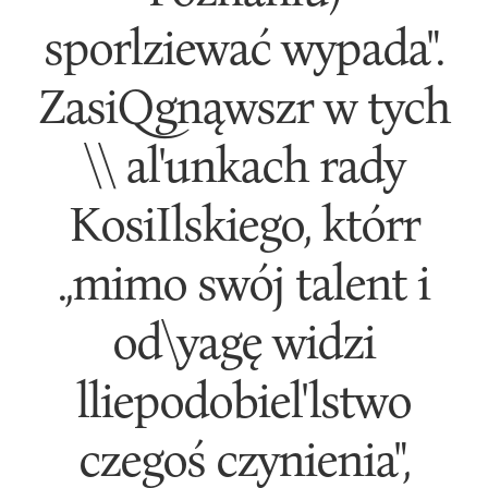
sporlziewać wypada".
ZasiQgnąwszr w tych
\\ al'unkach rady
KosiIlskiego, którr
.,mimo swój talent i
od\yagę widzi
lliepodobiel'lstwo
czegoś czynienia",