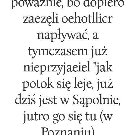
poważnie, bo dopiero
zaezęli oehotllicr
napływać, a
tymczasem już
nieprzyjaeiel "jak
potok się leje, już
dziś jest w Sąpolnie,
jutro go się tu (w
Poznaniu)