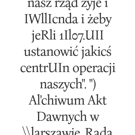
nasz rząd żyje i
IWllIcnda i żeby
jeRli 1Il07.UII
ustanowić jakicś
centrUIn operacji
naszych". ")
Al'chiwum Akt
Dawnych w
\\larszawie, Rada