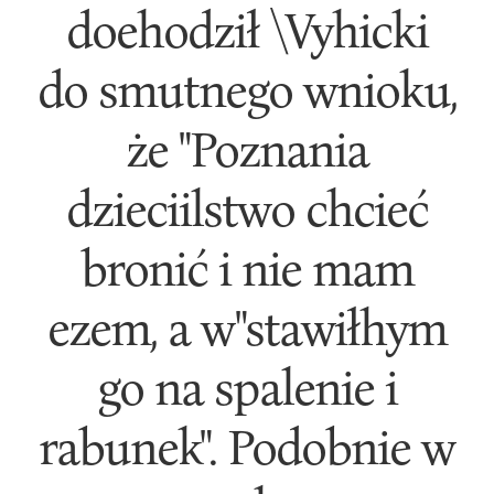
doehodził \Vyhicki
do smutnego wnioku,
że "Poznania
dzieciilstwo chcieć
bronić i nie mam
ezem, a w"stawiłhym
go na spalenie i
rabunek". Podobnie w