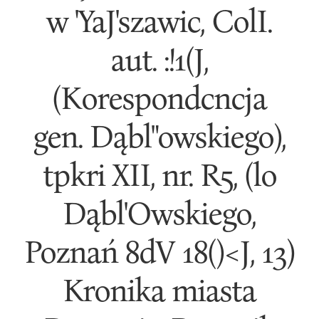
w 'YaJ'szawic, ColI.
aut. :!1(J,
(Korespondcncja
gen. Dąbl"owskiego),
tpkri XII, nr. R5, (lo
Dąbl'Owskiego,
Poznań 8dV 18()<J, 13)
Kronika miasta