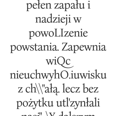
pełen zapału i
nadzieji w
powoLIzenie
powstania. Zapewnia
wiQc
nieuchwyhO.iuwisku
z ch\\"ałą. lecz bez
pożytku utl'zynłali