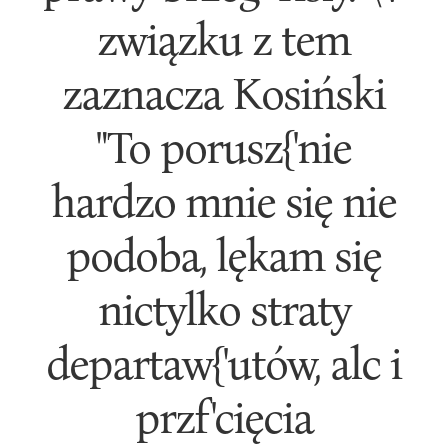
związku z tem
zaznacza Kosiński
"To porusz{'nie
hardzo mnie się nie
podoba, lękam się
nictylko straty
departaw{'utów, alc i
przf'cięcia