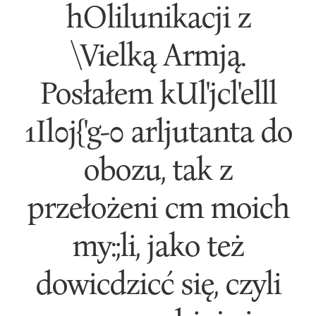
hOlilunikacji z
\Vielką Armją.
Posłałem kUl'jcl'elll
1Il0j{'g-0 arljutanta do
obozu, tak z
przełożeni cm moich
my:;li, jako też
dowicdzicć się, czyli