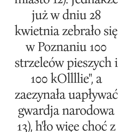
już w dniu 28
kwietnia zebrało się
w Poznaniu 100
strzeleów pieszych i
100 kOllllie", a
zaezynała uapływać
gwardja narodowa
13), h'ło więe choć z