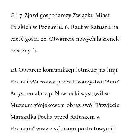
G i 7. Zjazd gospodarczy Związku Miast
Polskich w Pozn:miu. 6. Raut w Ratuszu na
cześć gości. 20. Otwarrcie nowych ła!zienek
rzec,znych.
2it Otwarcie komunikacji lotniczej na linji
Poznań-vVarszawa przez towarzystwo "Aero".
Artysta-malarz p. Nawrocki wysta,wił w
Muzeum vVojskowem obraz swój "Przyjęcie
Marszałka Focha przed Ratuszem w
Poznaniu" wraz z szkicami portretowymi i