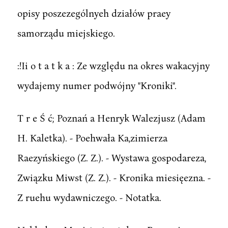
opisy poszezególnyeh działów praey
samorządu miejskiego.
:!Ii o t a t k a : Ze względu na okres wakacyjny
wydajemy numer podwójny "Kroniki".
T r e Ś ć; Poznań a Henryk Walezjusz (Adam
H. Kaletka). - Poehwała Ka,zimierza
Raezyńskiego (Z. Z.). - Wystawa gospodareza,
Związku Miwst (Z. Z.). - Kronika miesięezna. -
Z ruehu wydawniczego. - Notatka.