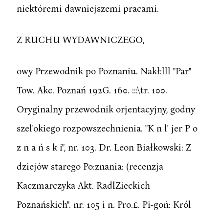
niektóremi dawniejszemi pracami.
Z RUCHU WYDAWNICZEGO,
owy Przewodnik po Poznaniu. Nakł:lll "Par"
Tow. Akc. Poznań 192G. 160. :::\tr. 100.
Oryginalny przewodnik orjentacyjny, godny
szel'okiego rozpowszechnienia. "K n l' jer P o
z n a ń s k i", nr. 103. Dr. Leon Białkowski: Z
dziejów starego Po:znania: (recenzja
Kaczmarczyka Akt. RadlZieckich
Poznańskich". nr. 105 i n. Pro.£. Pi-goń: Król