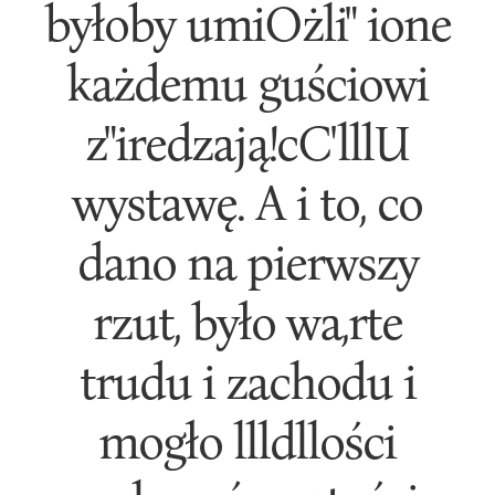
byłoby umiOżli" ione
każdemu guściowi
z"iredzają!cC'lllU
wystawę. A i to, co
dano na pierwszy
rzut, było wa,rte
trudu i zachodu i
mogło llldllości