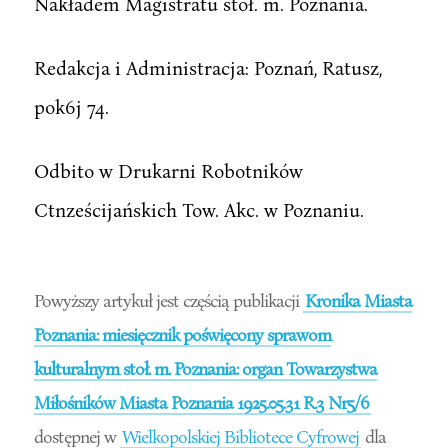
Nakładem Magistratu stoł. m. Poznania.
Redakcja i Administracja: Poznań, Ratusz,
pok6j 74.
Odbito w Drukarni Robotników
Ctnześcijańskich Tow. Akc. w Poznaniu.
Powyższy artykuł jest częścią publikacji
Kronika Miasta
Poznania: miesięcznik poświęcony sprawom
kulturalnym stoł. m. Poznania: organ Towarzystwa
Miłośników Miasta Poznania 1925.05.31 R.3 Nr5/6
dostępnej w
Wielkopolskiej Bibliotece Cyfrowej
dla