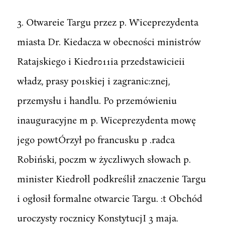
3. Otwareie Targu przez p. W'iceprezydenta
miasta Dr. Kiedacza w obecności ministrów
Ratajskiego i Kiedr011ia przedstawicieii
władz, prasy po1skiej i zagranic:znej,
przemysłu i handlu. Po przemówieniu
inauguracyjne m p. Wiceprezydenta mowę
jego powtÓrzył po francusku p .radca
Robiński, poczm w życzliwych słowach p.
minister Kiedrołl podkreślił znaczenie Targu
i ogłosił formalne otwarcie Targu. :t Obchód
uroczysty rocznicy KonstytucjI 3 maja.