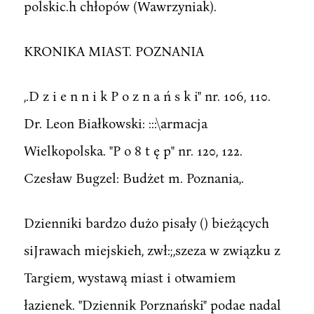
polskic.h chłopów (Wawrzyniak).
KRONIKA MIAST. POZNANIA
,.D z i e n n i k P o z n a ń s k i" nr. 106, 110.
Dr. Leon Białkowski: :::\armacja
Wielkopolska. "P o 8 t ę p" nr. 120, 122.
Czesław Bugzel: Budżet m. Poznania,.
Dzienniki bardzo dużo pisały () bieżących
siJrawach miejskieh, zwł:;,szeza w związku z
Targiem, wystawą miast i otwamiem
łazienek. "Dziennik Porznański" podae nadal