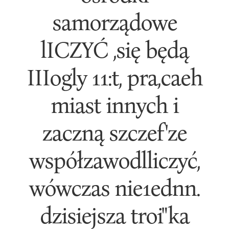
samorządowe
lICZYĆ ,się będą
IIIogly 11:t, pra,caeh
miast innych i
zaczną szczef'ze
współzawodlliczyć,
wówczas nie1ednn.
dzisiejsza troi"ka