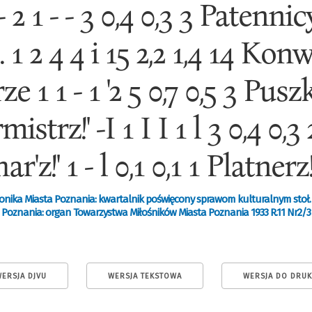
1 - - 3 0,4 0,3 3 Patennicy 
 1 2 4 4 i 15 2,2 1,4 14 Konwi
ze 1 1 - 1 '2 5 0,7 0,5 3 Puszk
istrz!' -I 1 I I 1 l 3 0,4 0,3 
ar'z!' 1 - l 0,1 0,1 1 Platnerz!'
onika Miasta Poznania: kwartalnik poświęcony sprawom kulturalnym stoł.
Poznania: organ Towarzystwa Miłośników Miasta Poznania 1933 R.11 Nr2/3
ERSJA DJVU
WERSJA TEKSTOWA
WERSJA DO DRU