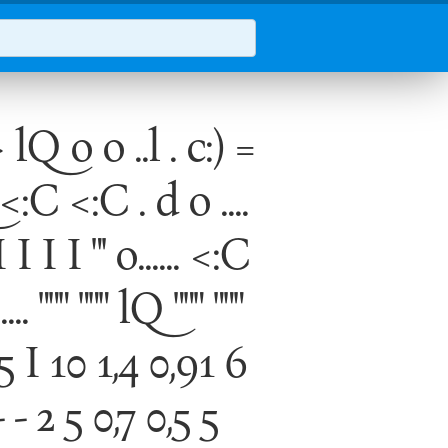
 o ..l . c:) =
<:C <:C . d o ....
 I I I I "' o...... <:C
. """ """ lQ """ """
3 - 5 I 10 1,4 0,91 6
- 2 5 0,7 0,5 5