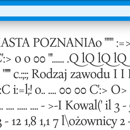
A POZNANIAo """ :=> lQ o
C':> o o 00 "'...... .Q lQ lQ lQ 
.. ""'..... "'''' c.:;:; Rodzaj zawodu I I
:C i:=l;! o.. .... 00 00 C':> O> ...
... .... ..... .... - >-I Kowal(' il 
 - 12 1,8 1,1 7 l\ożownicy 2 - 