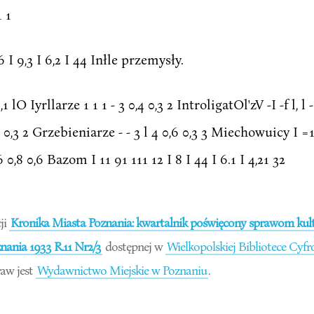
1 1
R6 I 9,3 I 6,2 I 44 Inłle przemysły.
1 lO Iyrllarze 1 1 1 - 3 0,4 0,3 2 IntroligatOl'zV -I -f l, l -
,4 0,3 2 Grzebieniarze - - 3 l 4 0,6 0,3 3 Miechowuicy I =1 
3 6 0,8 0,6 Bazom I 11 91 111 12 I 8 I 44 I 6.1 I 4,21 32
ji
Kronika Miasta Poznania: kwartalnik poświęcony sprawom kultu
ania 1933 R.11 Nr2/3
dostępnej w
Wielkopolskiej Bibliotece Cyfr
aw jest
Wydawnictwo Miejskie w Poznaniu
.