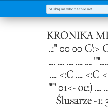
KRONIKA MIAST
..:'" 00 00 C':> 
.... .... .... .... ..
.... <:C .... <:C <
""" 01<- oc:) .... .
Ślusarze -1: 3