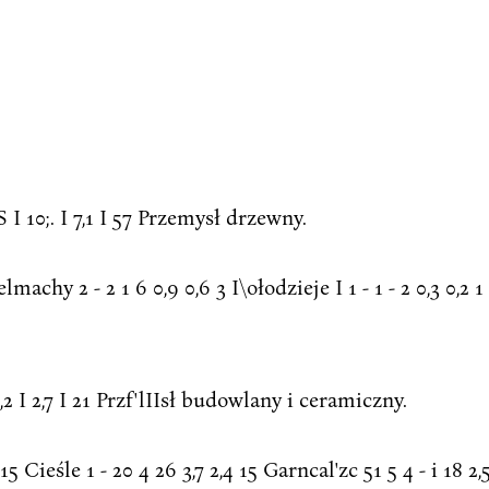
TS I 10;. I 7,1 I 57 Przemysł drzewny.
elmachy 2 - 2 1 6 0,9 0,6 3 I\ołodzieje I 1 - 1 - 2 0,3 0,2 1 
1,,2 I 2,7 I 21 Przf'lIIsł budowlany i ceramiczny.
5 Cieśle 1 - 20 4 26 3,7 2,4 15 Garncal'zc 51 5 4 - i 18 2,5 1