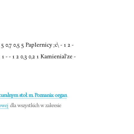
 5 0,7 0,5 5 PapIernicy ;c\ - 1 2 -
1 - - 1 2 0,3 0,2 1 Kamienial'ze -
ralnym stoł. m. Poznania: organ
owej
dla wszystkich w zakresie