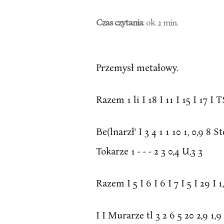
Czas czytania
: ok. 2 min.
Przemysł metałowy.
Razem 1 li I 18 I 11 I 15 I 17 I 
Be(lnarzł' I 3 4 1 1 10 1, 0,9 8 St
Tokarze 1 - - - 2 3 0,4 U,3 3
Razem I 5 I 6 I 6 I 7 I 5 I 29 I 
I I Murarze tl 3 2 6 5 20 2,9 1,9 1