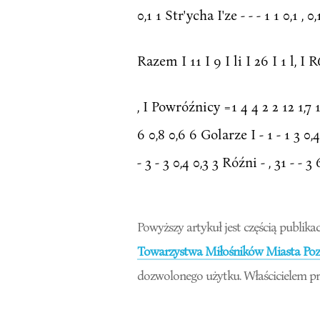
0,1 1 Str'ycha I'ze - - - 1 1 0,1 , 0,
Razem I 11 I 9 I li I 26 I 1 l, I 
, I Powróźnicy =1 4 4 2 2 12 1,7 1,
6 0,8 0,6 6 Golarze I - 1 - 1 3 0
- 3 - 3 0,4 0,3 3 Róźni - , 31 - - 
Powyższy artykuł jest częścią publikac
Towarzystwa Miłośników Miasta Pozn
dozwolonego użytku. Właścicielem pr