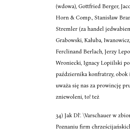
(wdowa), Gottfried Berger, Jaco
Horn & Comp., Stanisław Brandt,
Stremler (za handel jedwabiem, :
Grabowski, Kałuba, Iwanowicz,
Ferclinand Berlach, Jerzy Lep
Wroniecki, Ignacy Lopiilski po 
października konfratrzy, obok
uważa się nas za prowincję pru
zniewoleni, to! też
34) Jak Dl'. \Varschauer w zbio
Poznaniu firm chrześcijańskic