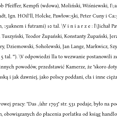
b Pfeiffer, Kempfi (wdowa), Moliński, Wiśniewski, I\:a
 Ign. HOil'll, Holcke, Pawłow::5ki, Peter Cuny i Ca::5iu
:5uknem i futrami) 10 tal. \V i n i a r z e : l\Jichał P
 Tuszyński, Teodor Żupański, Konstanty Żupański, Jerz
ory, Dziemowski, Soholewski, Jan Lange, Markwicz, S
5 tal. "'). \V odpowiedzi lla to wezwanie postanowili 
 innych powodów, przedstawić Kamerze, że "skoro doty
ską i jak dawniej, jako polscy poddani, cła i inne cię
rowej pracy: "Das ./ahr 1793" str. 531 podaje, było na
h, obowiązanych do płacenia porlatku od ksiąg handlow