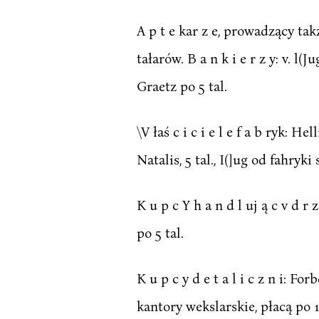
A p t e kar z e, prowadzący ta
tałarów. B a n k i e r z y: v. l(
Graetz po 5 tal.
\V łaś c i c i e l e f a b ryk: 
Natalis, 5 tal., I(]ug od fahryki 
K u p c Y h a n d l uj ą c v d 
po 5 tal.
K u p c y d e t a l i c z n i:
kantory wekslarskie, płacą po 1