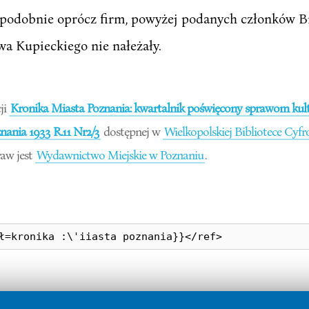
odobnie oprócz firm, powyżej podanych członków Brac
twa Kupieckiego nie nałeżały.
ji
Kronika Miasta Poznania: kwartalnik poświęcony sprawom kultu
ania 1933 R.11 Nr2/3
dostępnej w
Wielkopolskiej Bibliotece Cyfr
aw jest
Wydawnictwo Miejskie w Poznaniu
.