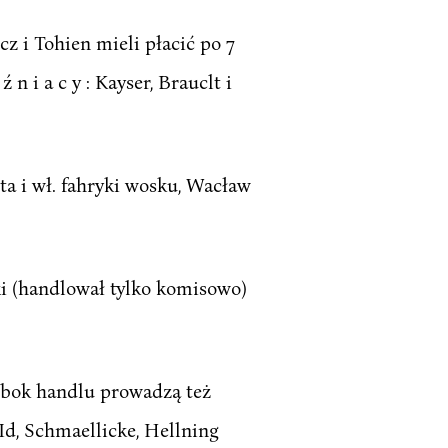
cz i Tohien mieli płacić po 7
ź n i a c y : Kayser, Brauclt i
asta i wł. fahryki wosku, Wacław
wski (handlował tylko komisowo)
e obok handlu prowadzą też
eId, Schmaellicke, Hellning