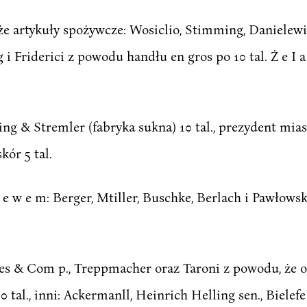
kże artykuły spożywcze: Wosiclio, Stimming, Danielewi
Jug i Friderici z powodu handłu en gros po 10 tal. Ż e I a 
Helling & Stremler (fabryka sukna) 10 tal., prezydent mi
skór 5 tal.
r z e w e m: Berger, Mtiller, Buschke, Berlach i Pawło
 Forbes & Com p., Treppmacher oraz Taroni z powodu, ż
0 tal., inni: Ackermanll, Heinrich Helling sen., Bielef