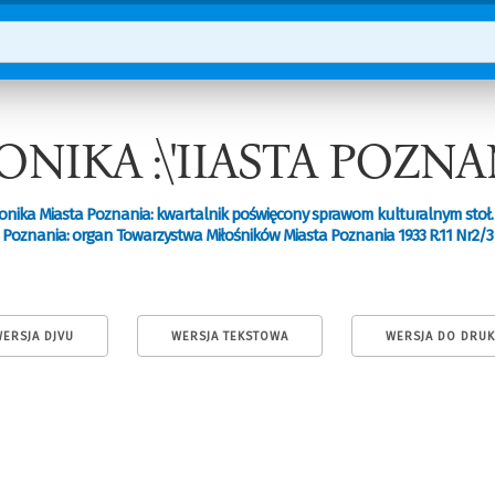
ONIKA :\'IIASTA POZNA
onika Miasta Poznania: kwartalnik poświęcony sprawom kulturalnym stoł.
Poznania: organ Towarzystwa Miłośników Miasta Poznania 1933 R.11 Nr2/3
ERSJA DJVU
WERSJA TEKSTOWA
WERSJA DO DRU