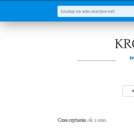
KR
Kr
W
Czas czytania
: ok. 2 min.