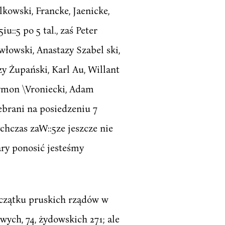
lkowski, Francke, Jaenicke,
::5 po 5 tal., zaś Peter
awłowski, Anastazy Szabel ski,
y Żupański, Karl Au, Willant
zymon \Vroniecki, Adam
zebrani na posiedzeniu 7
chczas zaW::5ze jeszcze nie
żary ponosić jesteśmy
 początku pruskich rządów w
ych, 74, żydowskich 271; ale