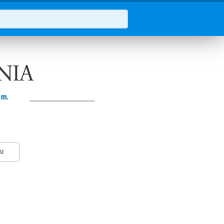
NIA
 m.
KU