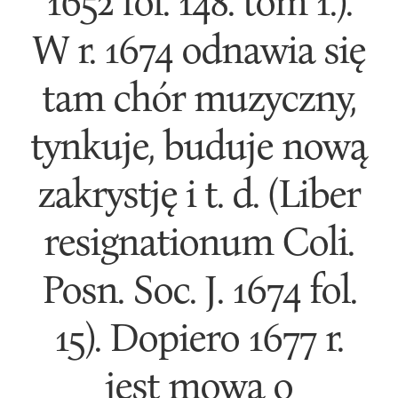
1652 fol. 148. tom 1.).
W r. 1674 odnawia się
tam chór muzyczny,
tynkuje, buduje nową
zakrystję i t. d. (Liber
resignationum Coli.
Posn. Soc. J. 1674 fol.
15). Dopiero 1677 r.
jest mowa o