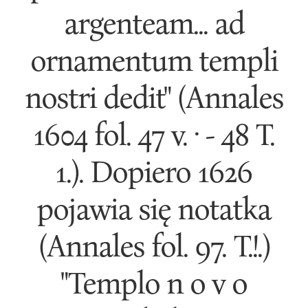
argenteam... ad
ornamentum templi
nostri dedit" (Annales
1604 fol. 47 v. · - 48 T.
1.). Dopiero 1626
pojawia się notatka
(Annales fol. 97. T.!.)
"Templo n o v o