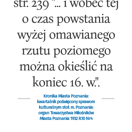
str. 239 "... i wobec tej
o czas powstania
wyżej omawianego
rzutu poziomego
można okieślić na
koniec 16. w.".
Kronika Miasta Poznania:
kwartalnik poświęcony sprawom
kulturalnym stoł. m. Poznania:
organ Towarzystwa Miłośników
Miasta Poznania 1932 R.10 Nr4