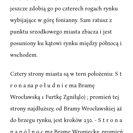
jeszcze zdobią go po czterech rogach rynku
wybijające w górę fonianny. Sam ratusz z
punktu srzodkowego miasta zbacza i jest
posuniony ku kątowi rynku między północą i
wschodem.
Cztery strony miasta są w tern położeniu: S t
r o n a na p o ł u d n i e ma Bramę
Wrocławską 1 Furtkę Zgniłąlo) ; promień tej
strony najdłuższy, od Bramy Wrocławskiej aż
do brzegu rynku, jest kroków 230. - S t r o n a
n a p ó l n o c ma Bramę Wroniecką; promień