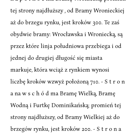
tej strony najdłuższy , od Bramy Wronieckiej
aż do brzegu rynku, jest kroków 300. Te zaś
obydwie bramy: Wrocławska i Wroniecką, są
przez które linja południowa przebiega i od
jednej do drugiej długość się miasta
markuje, która wciąż z rynkiem wynosi
liczbę kroków wzwyż położoną 710. - S t r o n
a na w s c h ó d ma Bramę Wielką, Bramę
Wodną i Furtkę Dominikańską; promień tej
strony najdłuższy, od Bramy Wielkiej aż do
brzegów rynku, jest kroków 200. - S t r o n a