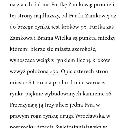
na z a c h ó d ma Furtkę Zamkową; promień
tej strony najdłuższy, od Furtki Zamkowej aż
do brzegu rynku, jest kroków 90. Furtka zaś
Zamkowa i Brama Wielka są punkta, między
któremi bierze się miasta szerokość,
wynosząca wciąż z rynkiem liczbę kroków
wzwyż położoną 470. Opis czterech stron
miasta: S t r o n a p o ł u d n i o warna z
rynku pięknie wybudowanych kamienic 16.
Przerzynają ją trzy ulice: jedna Psia, w
prawym rogu rynku; druga Wrocławska, w
posrzodku; trzecia Świętostanisławska w