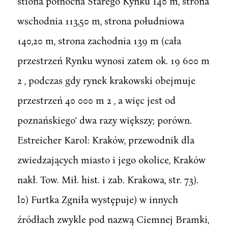
stiona północna Starego Kynku 140 m, strona
wschodnia 113,50 m, strona południowa
140,20 m, strona zachodnia 139 m (cała
przestrzeń Rynku wynosi zatem ok. 19 600 m
2 , podczas gdy rynek krakowski obejmuje
przestrzeń 40 000 m 2 , a więc jest od
poznańskiego' dwa razy większy; porówn.
Estreicher Karol: Kraków, przewodnik dla
zwiedzających miasto i jego okolice, Kraków
nakł. Tow. Mił. hist. i zab. Krakowa, str. 73).
l0) Furtka Zgniła występuje) w innych
źródłach zwykle pod nazwą Ciemnej Bramki,