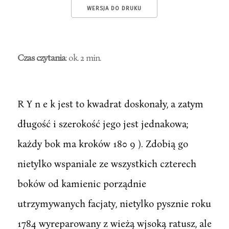
WERSJA DO DRUKU
Czas czytania
: ok. 2 min.
R Y n e k jest to kwadrat doskonały, a zatym
długość i szerokość jego jest jednakowa;
każdy bok ma kroków 180 9 ). Zdobią go
nietylko wspaniale ze wszystkich czterech
boków od kamienic porządnie
utrzymywanych facjaty, nietylko pysznie roku
1784 wyreparowany z wieżą wjsoką ratusz, ale