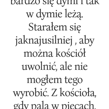
bardzo się dymi i tak
w dymie leżą.
Starałem się
jaknajusilniej , aby
można kościół
uwolnić, ale nie
mogłem tego
wyrobić. Z kościoła,
gdy palą w piecach,