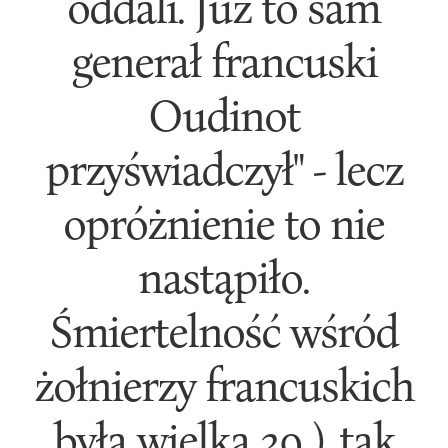
oddali. Już to sam
generał francuski
Oudinot
przyświadczył" - lecz
opróżnienie to nie
nastąpiło.
Śmiertelność wśród
żołnierzy francuskich
była wielka 39 ), tak