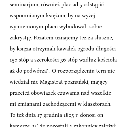
seminarjum, również plac ad 5 odstąpić
wspomnianym księżom, by na wyżej
wymienionym placu wybudowali sobie
zakrystję. Pozatem uznajemy też za słuszne,
by księża otrzymali kawałek ogrodu długości
150 stóp a szerokości 36 stóp wzdłuż kościoła
aż do podwórza" . O rozporządzeniu tern nic
wiedział nic Magistrat poznański, mający
przecież obowiązek czuwania nad wszelkie
mi zmianami zachodzącemi w klasztorach.
To też dnia 17 grudnia 1805 r. donosi on
kamerze, 31) że pozostali 2 zakonnicy założyli