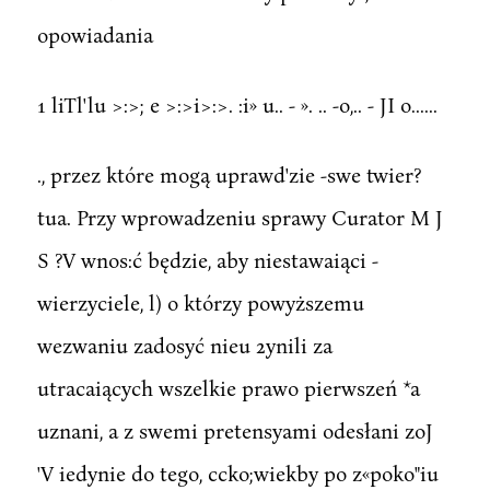
opowiadania
1 liTl'lu >:>; e >:>i>:>. :i» u.. - ». .. -o,.. - JI o......
., przez które mogą uprawd'zie -swe twier?
tua. Przy wprowadzeniu sprawy Curator M J
S ?V wnos:ć będzie, aby niestawaiąci -
wierzyciele, l) o którzy powyższemu
wezwaniu zadosyć nieu 2ynili za
utracaiących wszelkie prawo pierwszeń *a
uznani, a z swemi pretensyami odesłani zoJ
'V iedynie do tego, ccko;wiekby po z«poko"iu