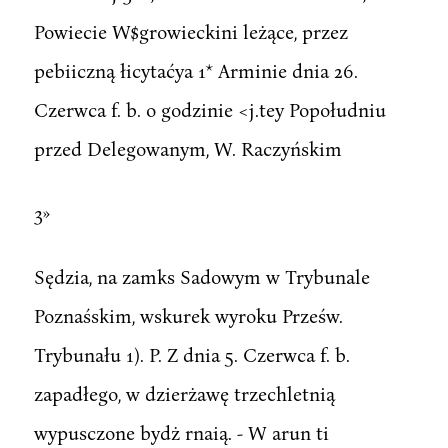
Powiecie W$growieckini leżące, przez
pebiiczną łicytaćya 1* Arminie dnia 26.
Czerwca f. b. o godzinie <j.tey Popołudniu
przed Delegowanym, W. Raczyńskim
3»
Sędzia, na zamks Sadowym w Trybunale
Poznaśskim, wskurek wyroku Prześw.
Trybunału 1). P. Z dnia 5. Czerwca f. b.
zapadłego, w dzierżawę trzechletnią
wypusczone bydż rnaią. - W arun ti