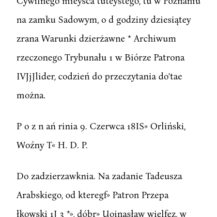
Cywilnego mieysca tuteystego, tu w Poznaniu
na zamku Sadowym, o d godziny dziesiątey
zrana Warunki dzierżawne * Archiwum
rzeczonego Trybunału 1 w Biórze Patrona
IVJjJlider, codzień do przeczytania do'tae
można.
P o z n ań rinia 9. Czerwca 18IS» Orliński,
Woźny T« H. D. P.
Do zadzierzawknia. Na zadanie Tadeusza
Arabskiego, od kteregf» Patron Przepa
łkowski 1J 3 *», dóbr» Uoinasław wielfez, w