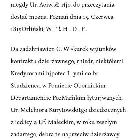
niegdy Ur. Aoiw.sŁ-rfjo, do przeczytania
dostać można. Poznań dnia 15. Czerwca
1815Orliński, W . ' !. H . D . P .
Da zadzhriawien G. W »kurek w3iunków
kontraktu dzierżawnego, rniedr, niektółemi
Kredyrorami hjpotec I:. ymi co br
Studzienca, w Pomiecie Obornickim
Departamencie PozMańikim łyturjwanych,
Ur. Melchiora Kurytowskitgo dziedzicznych
z icd.iey, a Uf. Małeckim, w roku zeszłym
zadartego, debra te naprzeciw dzierżawcy