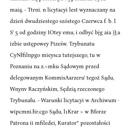
maią. - Ttrni. n licytacyi lest wyznaczany na
dzień dwudziestego szóstego Czerwca f. b. l
S' 5 od godziny IOtey emu, i odbyć bjg aia )J;a
izbie ustępowey Piześw. Trybunatu
CyNłfilnpgo mieysca tutejszego, tu w
Poznaniu na z.<mku Sądowym przed
delegowanym KommisAarzeru' tegoż Sądu,
Wnynv Raczyńskim, Sędzią rzeczonego
Trybunału. - Warunki licytacyi w Archiwum ·
wipcmni.łir.cgo Sądu, l1Krar > w Bforze
Patrona ii mfiledei, Kurator* pozostałości