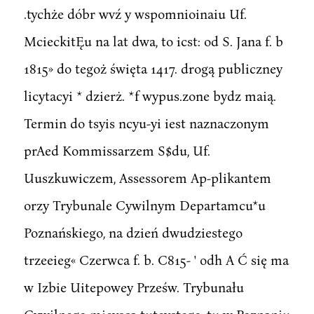
.tychże dóbr wvź y wspomnioinaiu Uf.
McieckitĘu na lat dwa, to icst: od S. Jana f. b
1815» do tegoż święta 1417. drogą publiczney
licytacyi * dzierż. *f wypus.zone bydz maią.
Termin do tsyis ncyu-yi iest naznaczonym
prAed Kommissarzem S$du, Uf.
Uuszkuwiczem, Assessorem Ap-plikantem
orzy Trybunale Cywilnym Departamcu*u
Poznańskiego, na dzień dwudziestego
trzeeieg« Czerwca f. b. C815- ' odh A Ć się ma
w Izbie Uitepowey Prześw. Trybunału