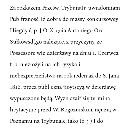
Za rozkazem Prześw. Trybunatu uwiadomiam
Publfrzność, iź dobra do massy konkursowey
Hiegdy ś, p. J O. Xi<;cia Antoniego Ord.
Sułkówsd(,go należące, z przyczyny, że
Possessore wie dzierżawy na dniu 1. Czerwca
f. b. niezłożyli na ich ryzyko i
niebezpieczeństwo na rok ieden aź do S. Jana
1816. przez publ czną jioytscyą w dzierżawę
wypusczone będą. Wyzn.czaif się termina
licytacyjne przed W. Rogozuiskun, iięuzią w
Poznamu na Trybunale, iako to: j ) I do