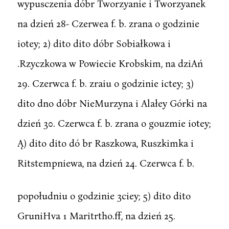
wypusczenia dóbr Tworzyanie i Tworzyanek
na dzień 28- Czerwea f. b. zrana o godzinie
iotey; 2) dito dito dóbr Sobiałkowa i
.Rzyczkowa w Powiecie Krobskim, na dziAń
29. Czerwca f. b. zraiu o godzinie ictey; 3)
dito dno dóbr NieMurzyna i Alałey Górki na
dzień 30. Czerwca f. b. zrana o gouzmie iotey;
Ą) dito dito dó br Raszkowa, Ruszkimka i
Ritstempniewa, na dzień 24. Czerwca f. b.
popołudniu o godzinie 3ciey; 5) dito dito
GruniHva 1 Maritrtho.ff, na dzień 25.