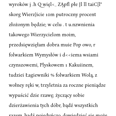
wyroków j .h Q więl<_ ZĄpfl płe Jl ll taiC[l"
skorg Wierz}icie 10m putroczny procent
złożonym będzie; w celu . t u.nzwnienia
takowego Wierzycielom moim,
przedsięwzięłam dobra muie Pop owo, r
folwarkiem Wymysłów i d<<iema wsiami
czynszowemi, Plyskowem 1 Kakuiinem,
tudziei Łagiewniki % folwarkiem Wolą, z
wołney ręki w, trzyletnia za roczne pieniądze
wypuścić dzie rzawę; życzący sobie
dzierżawienia tych dóbr, bądź wszystkich
razem, bądź poiedyńczo, dowiedzieć się może