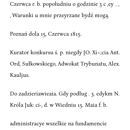
Czerwca r. b. popołudniu o godzinie 3 c ,ey _ ,
, Warunki u mnie przeyrzane bydź mogą.
Poznań dola 15, Czerwca 1815.
Kurator konkursu ś. p. niegdy JO. Xi<;cia Ant.
Ord, Sułkowskiego, Adwokat Trybunatu, Alex.
Kauljus.
Do zadzieriawieaia. Gdy podług . 3. edykm N.
Króla Juk: ci-, d. w Wiedniu 15. Maia f. b.
administracye wszelkie na fundamencie