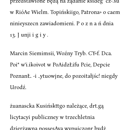
przedstawione będą na żądanie ksideg" cz-.su
w RióAe Wielm. Topińskiigo, Patrona» o caem
ninieyszecn zawiadomieni. P o z n a ń dnia
13. J unji i g i y .
Marcin Siemimsii, Woźny Tryb. CY«f. Dca.
Poi* w'i.ikoivot w PoAidzŁifu Pcie, Depcie
PoznanŁ. -i ..ytuowjne, do pozoitałjśc! niegdy
Urodź.
żuanascka Kusińskttgo należące, drt.gą
licytacyi publiczney w trzechletnia
dzierżawną possesAya wypuiczonr bydż