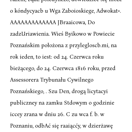
o kóndycyacb u Wga Zaboioskiege, Adwokat«.
AAAAAAAAAAAAA JBraaicowa, Do
zadzUriawienia. Wieś Byikowo w Powiecie
Poznańskim położona z przylegloscb.mi, na
rok ieden, to iest: od 24. Czerwca roku
bieżącego, do 24. Czerwca 1816 roku, przed
Assessorera Trybunału Cywilnego
Poznańskiego, . Szu Den, drogą licytacyi
publiczney na zamku Stdowym o godzinie
iccey zrana w dniu 26. C zu wca f. b. w
Poznaniu, odbAć się raaiącćy, w dzierżawę