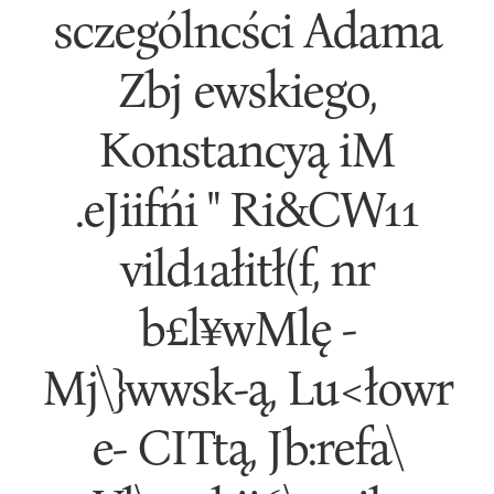
sczególncści Adama
Zbj ewskiego,
Konstancyą iM
.eJiifńi " Ri&CW11
vild1ałitł(f, nr
b£l¥wMlę -
Mj\}wwsk-ą, Lu<łowr
e- CITtą, Jb:refa\