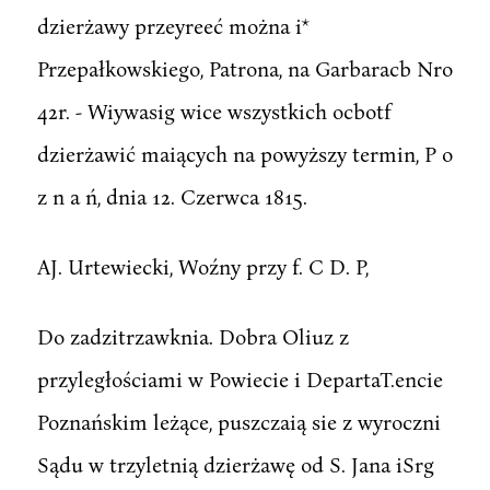
dzierżawy przeyreeć można i*
Przepałkowskiego, Patrona, na Garbaracb Nro
42r. - Wiywasig wice wszystkich ocbotf
dzierżawić maiących na powyższy termin, P o
z n a ń, dnia 12. Czerwca 1815.
AJ. Urtewiecki, Woźny przy f. C D. P,
Do zadzitrzawknia. Dobra Oliuz z
przyległościami w Powiecie i DepartaT.encie
Poznańskim leżące, puszczaią sie z wyroczni
Sądu w trzyletnią dzierżawę od S. Jana iSrg