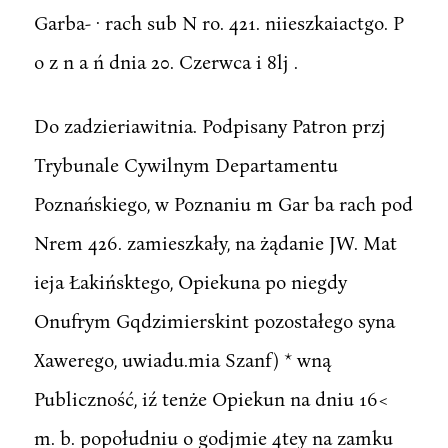
Garba- · rach sub N ro. 421. niieszkaiactgo. P
o z n a ń dnia 20. Czerwca i 8lj .
Do zadzieriawitnia. Podpisany Patron przj
Trybunale Cywilnym Departamentu
Poznańskiego, w Poznaniu m Gar ba rach pod
Nrem 426. zamieszkały, na żądanie JW. Mat
ieja Łakińsktego, Opiekuna po niegdy
Onufrym Gqdzimierskint pozostałego syna
Xawerego, uwiadu.mia Szanf) * wną
Publiczność, iź tenże Opiekun na dniu 16<
m. b. popołudniu o godjmie 4tey na zamku