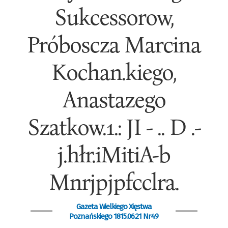
Sukcessorow,
Próboscza Marcina
Kochan.kiego,
Anastazego
Szatkow.1.: JI - .. D .-
j.hłr.iMitiA-b
Mnrjpjpfcclra.
Gazeta Wielkiego Xięstwa
Poznańskiego 1815.06.21 Nr49