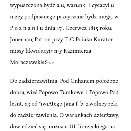
wypuszczona bydź a u; warunki licycacyi u
nizey podpisanego przeyrzane bydz mogą. w
P o z n a n i u dnia 17". Czerwca 1815 roku.
Jonernan, Patron przy T. C P« iako Kurator
missy likwidacyi« n«y Kazimierza
MoraczewskieS<>.
Do zadzierzawitnia. Pod Gnhzncm położone
dobra, wieś Popowo Tumkowe. i Popowo Pod'
lesnt, S3 od "iwiAtego Jana f. b. z.wolney ręki
do zadzierźawienia. O warunkach dzierżawy,
dowiedzieć się można.u Uf. liorzęckiega na