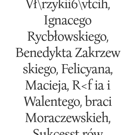
Vł\rzykii6\vtcih,
Ignacego
Rycbłowskiego,
Benedykta Zakrzew
skiego, Felicyana,
Macieja, R<f ia i
Walentego, braci
Moraczewskieh,
Sukcesst rów