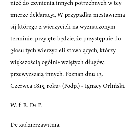
nieć do czynienia innych potrzebnych w tey
mierze dek!aracyi, W przypadku niestawienia
sij którego z wierzycieli na wyznaczonym
terminie, przyięte będzie, że przystępuie do
głosu tych wierzycieli stawaiących, którzy
większością ogólni» wziętych długów,
przewyzszaią innych. Poznan dnu 13.
Czerwca 1815, roku» (Podp.) - Ignacy Orliński.
W. f. R. D« P.
De xadzierzawitnia.