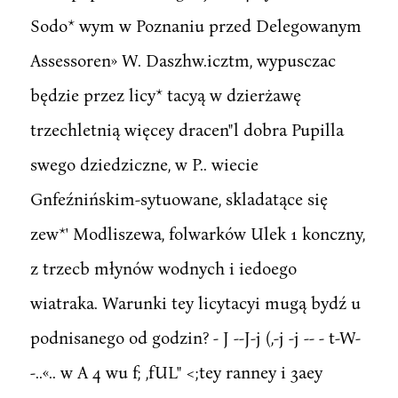
Sodo* wym w Poznaniu przed Delegowanym
Assessoren» W. Daszhw.icztm, wypusczac
będzie przez licy* tacyą w dzierżawę
trzechletnią więcey dracen"l dobra Pupilla
swego dziedziczne, w P.. wiecie
Gnfeźnińskim-sytuowane, skladatące się
zew*' Modliszewa, folwarków Ulek 1 konczny,
z trzecb młynów wodnych i iedoego
wiatraka. Warunki tey licytacyi mugą bydź u
podnisanego od godzin? - J --J-j (,-j -j -- - t-W-
-..«.. w A 4 wu f; ,fUL" <;tey ranney i 3aey