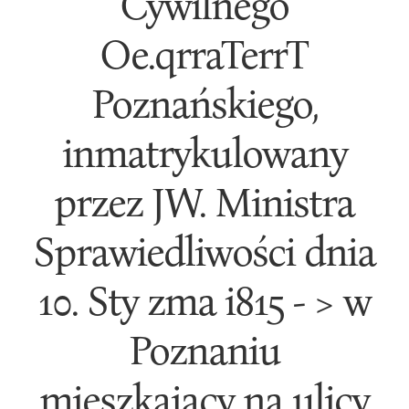
Cywilnego
Oe.qrraTerrT
Poznańskiego,
inmatrykulowany
przez JW. Ministra
Sprawiedliwości dnia
10. Sty zma i815 - > w
Poznaniu
mieszkaiący na ulicy