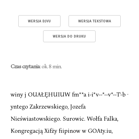
WERSJA DJVU
WERSJA TEKSTOWA
WERSJA DO DRUKU
Czas czytania
: ok. 8 min.
winy j OUAŁĘHUIUW fm**a i-i*v--*--v*--T'-b ·
yntego Zakrzewskiego, Jozefa
Nieświastowskiego. Surowic. Wołfa Falka,
Kongregacją Xifży fiipinow w GOAty.iu,