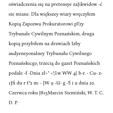
oświadczenia się na pretensye zaJikwidow -ć
sie miane. Dla większey wiary wręczyłem
Kopią Zapozwu Prokuratorowi pTzy
Trybunale Cywilnym Poznańskim, druga
kopią przybiłem na drzwiach Izby
audyeneyonalney Trybunału Cywilnego
Poznańskicgo, trzecią do gazet Poznańskich
podale -f -Dnia 2ł>" <!;l.w WW 4{ b-r. - Cu- z-
1Jfi du r t*2 m: - JW 9 -U- g -!l i u dnia 20.
Czerwca roku J815Marcin Siemiński, W. T. C.
D. P. ·