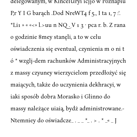
delegowanym, w KincelUryi icjjo w Poznapiu
P,r Y I G barąch .Dod NreWT4 f 5., I ta 1, 7 :'.
*Li1 » « «<» l.>uu n NQ . V 1 3 · pca r. b. Z rana
o godzinie 8mey stanęli, a to w celu
oświadczenia się eventual, czynienia m o ni t
ó * wzglj-dem rachunków Administracyjnych
z massy czyuney wierzycielom przedłożyć się
maiących, także do uczynienia dekhracyi, w
iaki sposób dobra Morasko i Glinno do
massy należące uiaią, bydż administrowane.-
Ntemniey do oświadcze_ . _ _ *_ . > . * _« _ J