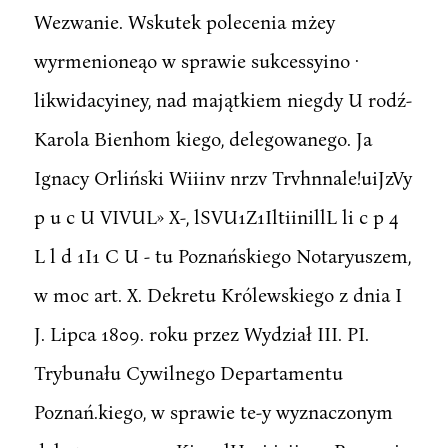
Wezwanie. Wskutek polecenia mżey
wyrmenioneąo w sprawie sukcessyino ·
likwidacyiney, nad majątkiem niegdy U rodź-
Karola Bienhom kiego, delegowanego. Ja
Ignacy Orliński Wiiinv nrzv Trvhnnale!uiJzVy
p u c U VIVUL» X-, lSVU1Z1IltiinillL li c p 4
L l d 1I1 C U - tu Poznańskiego Notaryuszem,
w moc art. X. Dekretu Królewskiego z dnia I
J. Lipca 1809. roku przez Wydział III. PI.
Trybunału Cywilnego Departamentu
Poznań.kiego, w sprawie te-y wyznaczonym