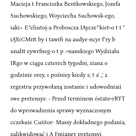
Macieja t Franciszka Bentkowskiego, Jozefa
Suchowskiego, Woyciecha Suchowsk-ego,
iaki> E*eliutoj-a Proboscza IAycze*kiet»o t t "
iĄYcCMitt by i tawifi na audye-ncyr f'ry b
unaltt eywrfneg-o t p .»nanskiego Wydziału
IRgo w ciągu czterech tygodni, ziana o
godzinie orey, 1 poźniey kiedy s; t a' ,,' 2
regestru przywołaną zostanie i udowodniaii
swe pretensye. - Przed terminem óstate«rRYT
do wprowadzenia sprawy wyznaczonym
cczekuie Cuiitor- Massy dokładnego podania,
zalikwidować i A Fmianey pretensyi,