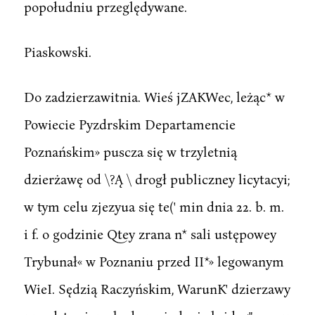
popołudniu przeględywane.
Piaskowski.
Do zadzierzawitnia. Wieś jZAKWec, leżąc* w
Powiecie Pyzdrskim Departamencie
Poznańskim» puscza się w trzyletnią
dzierżawę od \?Ą \ drogł publiczney licytacyi;
w tym celu zjezyua się te(' min dnia 22. b. m.
i f. o godzinie Qtey zrana n* sali ustępowey
Trybunał« w Poznaniu przed II*» legowanym
WieI. Sędzią Raczyńskim, WarunK' dzierzawy