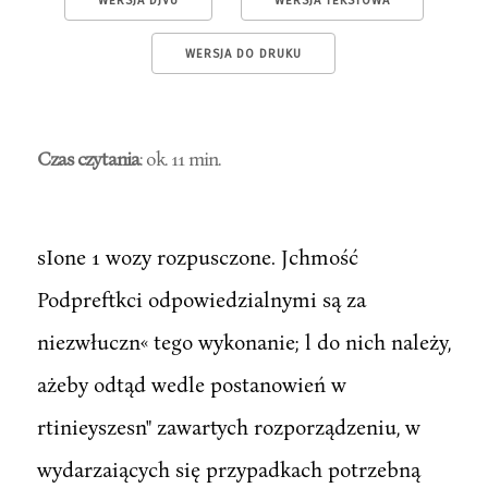
WERSJA DJVU
WERSJA TEKSTOWA
WERSJA DO DRUKU
Czas czytania
: ok. 11 min.
sIone 1 wozy rozpusczone. Jchmość
Podpreftkci odpowiedzialnymi są za
niezwłuczn« tego wykonanie; l do nich należy,
ażeby odtąd wedle postanowień w
rtinieyszesn" zawartych rozporządzeniu, w
wydarzaiących się przypadkach potrzebną