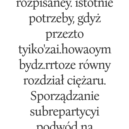
rozpisaney. istotnie
potrzeby, gdyż
przezto
tyiko'zai.howaoym
bydz.rrtoze równy
rozdział ciężaru.
Sporządzanie
subrepartycyi
podwód na