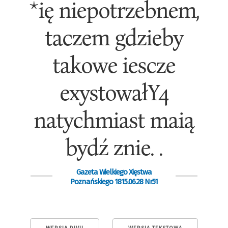
*ię niepotrzebnem,
taczem gdzieby
takowe iescze
exystowałY4
natychmiast maią
bydź znie. .
Gazeta Wielkiego Xięstwa
Poznańskiego 1815.06.28 Nr51