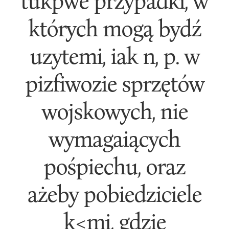
tukpwe przypadki, w
których mogą bydź
uzytemi, iak n, p. w
pizfiwozie sprzętów
wojskowych, nie
wymagaiących
pośpiechu, oraz
ażeby pobiedziciele
k<mi, gdzie