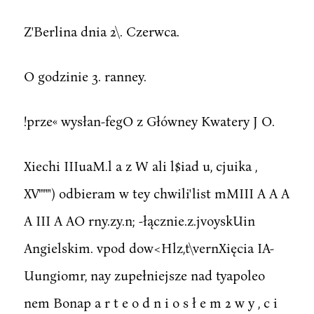
Z'Berlina dnia 2\. Czerwca.
O godzinie 3. ranney.
!prze« wysłan-fegO z Główney Kwatery J O.
Xiechi IIIuaM.l a z W ali l$iad u, cjuika ,
XV"""') odbieram w tey chwili'list mMIII A A A
A III A AO rny.zy.n; -łącznie.z.jvoyskUin
Angielskim. vpod dow<Hlz,t\vernXięcia IA-
Uungiomr, nay zupełniejsze nad tyapoleo
nem Bonap a r t e o d n i o s ł e m 2 w y , c i