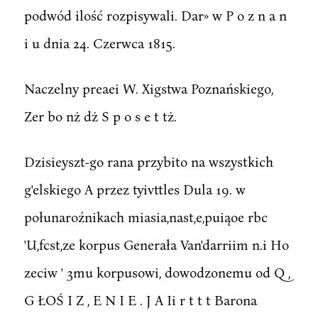
podwód ilość rozpisywali. Dar» w P o z n a n
i u dnia 24. Czerwca 1815.
Naczelny preaei W. Xigstwa Poznańskiego,
Zer bo nż dż S p o s e t tż.
Dzisieyszt-go rana przybito na wszystkich
g'elskiego A przez tyivttles Dula 19. w
połunaroźnikach miasia,nast,e,puiąoe rbc
'U,fcst,ze korpus Generała Van'darriim n.i Ho
zeciw ' 3mu korpusowi, dowodzonemu od Q ,
G ŁOŚ I Z , E N I E . J A Ii r t t t Barona