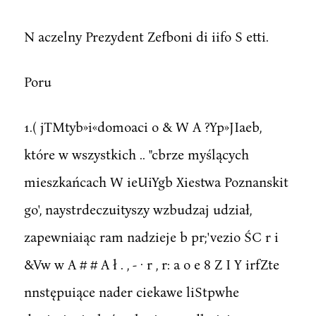
N aczelny Prezydent Zefboni di iifo S etti.
Poru
1.( jTMtyb»i«domoaci o & W A ?Yp»JIaeb,
które w wszystkich .. "cbrze myślących
mieszkańcach W ieUiYgb Xiestwa Poznanskit
go', naystrdeczuityszy wzbudzaj udział,
zapewniaiąc ram nadzieje b pr;'vezio ŚC r i
&Vw w A # # A ł . , - · r , r: a o e 8 Z I Y irfZte
nnstępuiące nader ciekawe liStpwhe