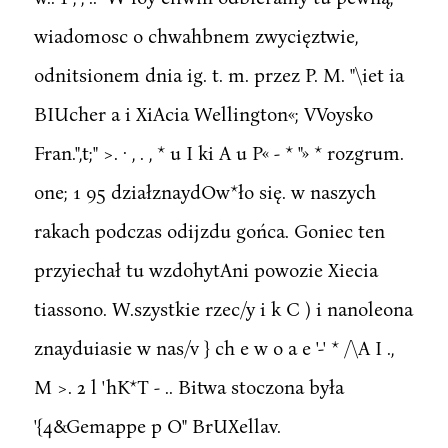
wiadomosc o chwahbnem zwycięztwie,
odnitsionem dnia ig. t. m. przez P. M. "\iet ia
BIUcher a i XiAcia Wellington«; VVoysko
Fran.",t;" >. · , . , * u I ki A u P« - * "» * rozgrum.
one; 1 95 działznaydOw*ło się. w naszych
rakach podczas odijzdu gońca. Goniec ten
przyiechał tu wzdohytAni powozie Xiecia
tiassono. W.szystkie rzec/y i k C ) i nanoleona
znayduiasie w nas/v } ch e w o a e '-' * /\A I .,
M >. 2 l 'hK*T - .. Bitwa stoczona była
'{4&Gemappe p O" BrUXellav.