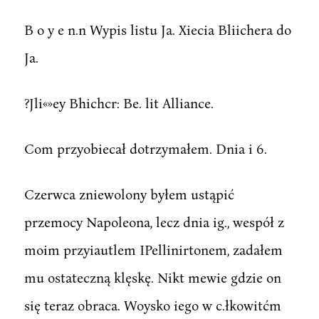
B o y e n.n Wypis listu Ja. Xiecia Bliichera do
Ja.
?Jli«»ey Bhichcr: Be. lit Alliance.
Com przyobiecał dotrzymałem. Dnia i 6.
Czerwca zniewolony byłem ustąpić
przemocy Napoleona, lecz dnia ig., wespół z
moim przyiautlem IPellinirtonem, zadałem
mu ostateczną klęskę. Nikt mewie gdzie on
się teraz obraca. Woysko iego w c.łkowitćm