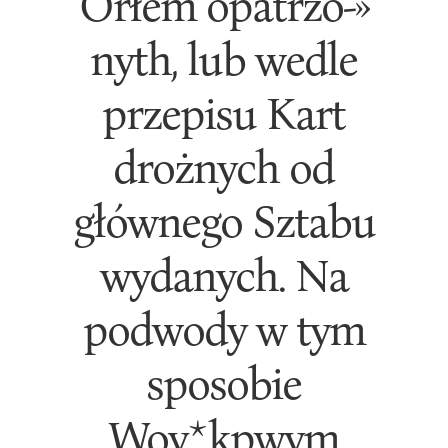
Orłem opatrzo-»
nyth, lub wedle
przepisu Kart
drożnych od
głównego Sztabu
wydanych. Na
podwody w tym
sposobie
Woy*kpwym