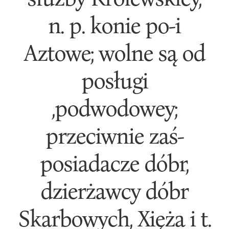
n. p. konie po-i
Aztowe; wolne są od
posługi
,podwodowey;
przeciwnie zaś-
posiadacze dóbr,
dzierżawcy dóbr
Skarbowych, Xięża i t.