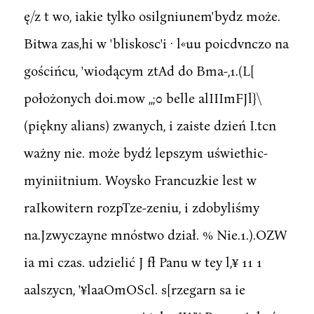
ę/z t wo, iakie tylko osilgniunem'bydz może.
Bitwa zas,hi w 'bliskosc'i · l«uu poicdvnczo na
gościńcu, 'wiodącym ztAd do Bma-,1.(L[
położonych doi.mow ,,;0 belle alIIImFJl}\
(piękny alians) zwanych, i zaiste dzień I.tcn
ważny nie. może bydź lepszym uświethic-
myiniitnium. Woysko Francuzkie lest w
raIkowitern rozpTze-zeniu, i zdobyliśmy
na.Jzwyczayne mnóstwo dział. % Nie.1.).OZW
ia mi czas. udzielić J fł Panu w tey l,¥ 11 1
aalszycn, '¥laaOmOScl. s[rzegarn sa ie