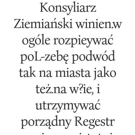
Konsyliarz
Ziemiański winien.w
ogóle rozpieywać
poL-zebę podwód
tak na miasta jako
też.na w?ie, i
utrzymywać
porządny Regestr