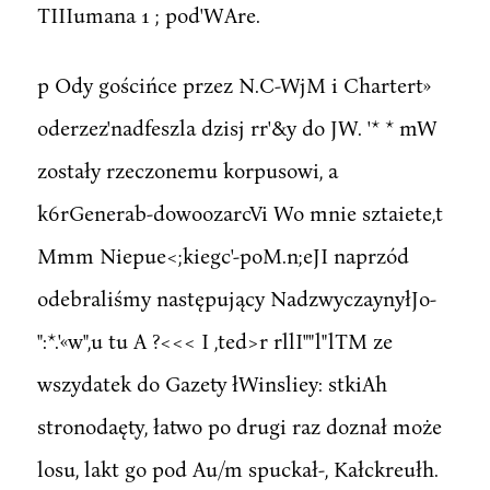
TIIIumana 1 ; pod'WAre.
p Ody gościńce przez N.C-WjM i Chartert»
oderzez'nadfeszla dzisj rr'&y do JW. '* * mW
zostały rzeczonemu korpusowi, a
k6rGenerab-dowoozarcVi Wo mnie sztaiete,t
Mmm Niepue<;kiegc'-poM.n;eJI naprzód
odebraliśmy następujący NadzwyczaynyłJo-
":*.'«w",u tu A ?<<< I ,ted>r rllI""l"lTM ze
wszydatek do Gazety łWinsliey: stkiAh
stronodaęty, łatwo po drugi raz doznał może
losu, lakt go pod Au/m spuckał-, Kałckreułh.