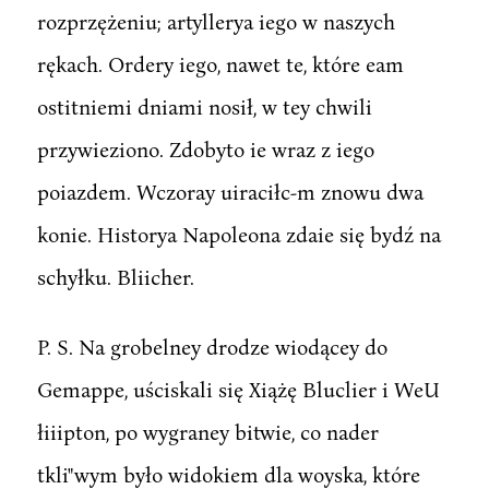
rozprzężeniu; artyllerya iego w naszych
rękach. Ordery iego, nawet te, które eam
ostitniemi dniami nosił, w tey chwili
przywieziono. Zdobyto ie wraz z iego
poiazdem. Wczoray uiraciłc-m znowu dwa
konie. Historya Napoleona zdaie się bydź na
schyłku. Bliicher.
P. S. Na grobelney drodze wiodącey do
Gemappe, uściskali się Xiążę Bluclier i WeU
łiiipton, po wygraney bitwie, co nader
tkli"wym było widokiem dla woyska, które