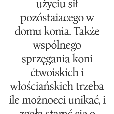
użyciu sił
pozóstaiacego w
domu konia. Także
wspólnego
sprzęgania koni
ćtwoiskich i
włościańskich trzeba
ile możnoeci unikać, i
zgoła starać się o