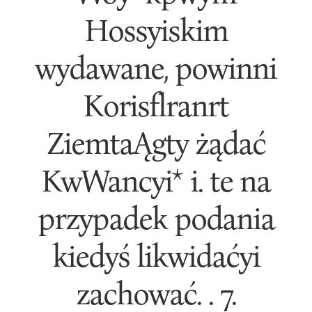
Hossyiskim
wydawane, powinni
Korisflranrt
ZiemtaĄgty żądać
KwWancyi* i. te na
przypadek podania
kiedyś likwidaćyi
zachować. . 7.