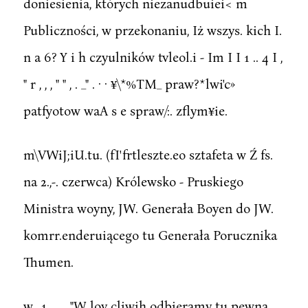
doniesienia, których niezanudbuiei< m
Publiczności, w przekonaniu, Iż wszys. kich I.
n a 6? Y i h czyulników tvleol.i - Im I I 1 .. 4 I ,
" r , , , " " , . _" . · · ¥\*%TM_ praw?*lwi'c»
patfyotow waA s e spraw/:. zflym¥ie.
m\VWiJ;iU.tu. (fI'frtleszte.eo sztafeta w Ź fs.
na 2.,-. czerwca) Królewsko - Pruskiego
Ministra woyny, JW. Generała Boyen do JW.
komrr.enderuiącego tu Generała Porucznika
Thumen.
w.. 1 , , .. "W loy cliwih odbieramy tu pewną,