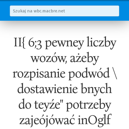
II{ 6;3 pewney liczby
wozów, ażeby
rozpisanie podwód \
dostawienie bnych
do teyźe" potrzeby
zajeójówać inOglf