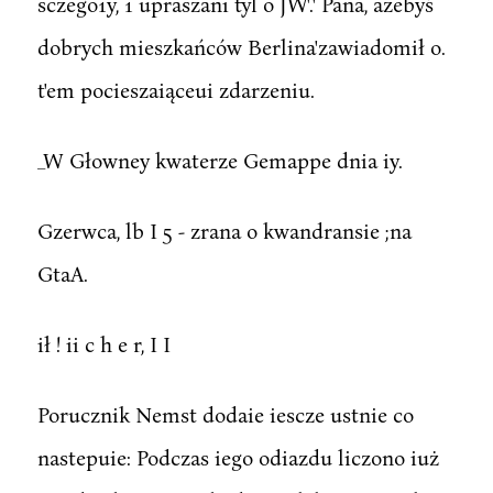
sczego1y, 1 upraszani tyl o JW'.' Pana, ażebyś
dobrych mieszkańców Berlina'zawiadomił o.
t'em pocieszaiąceui zdarzeniu.
_W Głowney kwaterze Gemappe dnia iy.
Gzerwca, lb I 5 - zrana o kwandransie ;na
GtaA.
ił ! ii c h e r, I I
Porucznik Nemst dodaie iescze ustnie co
nastepuie: Podczas iego odiazdu liczono iuż