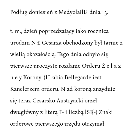
Podług doniesień z MedyolailU dnia 13.
t. m., dzień poprzedzaiący iako rocznica
urodzin N Ł Cesarza obchodzony był tarnie z
wielią okazałością. Tego dnia odbyło się
pierwsze uroczyste rozdanie Orderu Ż e l a z
n e y Korony. (Hrabia Bellegarde iest
Kanclerzem orderu. N ad koroną znayduie
się teraz Cesarsko-Austryacki orzeł
dwugłówny z literą F- i liczbą lSI{-) Znaki
orderowe pierwszego irzędu otrzymał