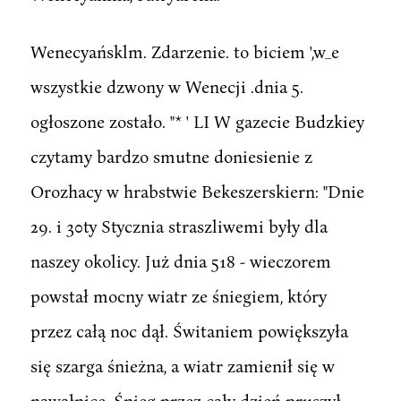
Wenecyańsklm. Zdarzenie. to biciem ',w_e
wszystkie dzwony w Wenecji .dnia 5.
ogłoszone zostało. "* ' LI W gazecie Budzkiey
czytamy bardzo smutne doniesienie z
Orozhacy w hrabstwie Bekeszerskiern: "Dnie
29. i 30ty Stycznia straszliwemi były dla
naszey okolicy. Już dnia 518 - wieczorem
powstał mocny wiatr ze śniegiem, który
przez całą noc dął. Świtaniem powiększyła
się szarga śnieżna, a wiatr zamienił się w
nawałnicę. Śnieg przez cały dzień pruszył .