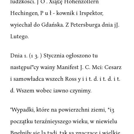
ludzkości. J O . Xią£ę Hohenzollern
Hechingen, P u ł - kownik i Irspektor,
wyiechał do Gdańska. Z Petersburga dnia jJ.
Lutego.
Dnia 1. (1 3. ) Stycznia ogłoszono tu
następui"'cy wainy Manifest J. C. Mci: Cesarz
i samowładca wszech Ross y i i t. d. i t. d. i t.
d. Wszem wobec iawno czynimy.
"Wypadki, które na powierzchni ziemi, *i3
początku teraźnieyszego wieku, w niewielu
Bpełniły się la tadi, tak są znaczące i wielkie,