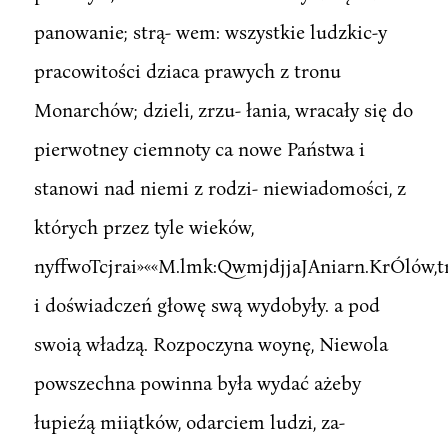
panowanie; strą- wem: wszystkie ludzkic-y
pracowitości dziaca prawych z tronu
Monarchów; dzieli, zrzu- łania, wracały się do
pierwotney ciemnoty ca nowe Państwa i
stanowi nad niemi z rodzi- niewiadomości, z
których przez tyle wieków,
nyffwoTcjrai»««M.lmk:QwmjdjjaJAniarn.KrÓlów,
i doświadczeń głowę swą wydobyły. a pod
swoią władzą. Rozpoczyna woynę, Niewola
powszechna powinna była wydać ażeby
łupieźą miiątków, odarciem ludzi, za-