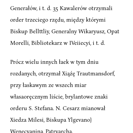
Generałów, i t. d. 35 Kawalerów otrzymali
order trzeciego rzędu, między którymi
Biskup Bellttliy, Generalny Wikaryusz, Opat
Morelli, Bibliotekarz w IVeiiecyi, i t. d.
Prócz wielu innych łaek w tym dniu
rozdanych, otrzymał Xiąźę Trautmansdorf,
przy łaskawym ze wszech miar
własaoręcznym liście, brylantowe znaki
orderu S. Stefana. N. Cesarz mianował
Xiedza Milesi, Biskupa Ylgevano}
Wenecyanina, Patryarcha.