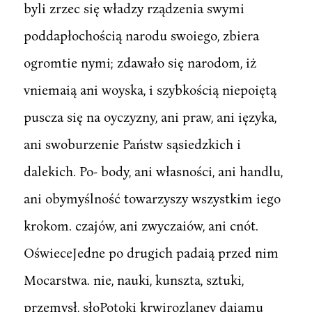
byli zrzec się władzy rządzenia swymi
poddapłochością narodu swoiego, zbiera
ogromtie nymi; zdawało się narodom, iż
vniemaią ani woyska, i szybkością niepoiętą
puscza się na oyczyzny, ani praw, ani ięzyka,
ani swoburzenie Państw sąsiedzkich i
dalekich. Po- body, ani własności, ani handlu,
ani obymyślność towarzyszy wszystkim iego
krokom. czajów, ani zwyczaiów, ani cnót.
OświeceJedne po drugich padaią przed nim
Mocarstwa. nie, nauki, kunszta, sztuki,
przemysł, słoPotoki krwirozlaney daiąmu