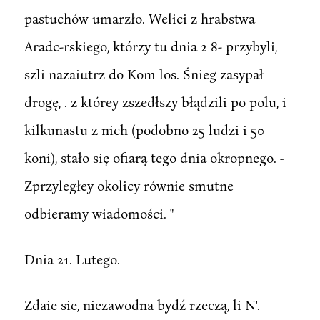
pastuchów umarzło. Welici z hrabstwa
Aradc-rskiego, którzy tu dnia 2 8- przybyli,
szli nazaiutrz do Kom los. Śnieg zasypał
drogę, . z którey zszedłszy błądzili po polu, i
kilkunastu z nich (podobno 25 ludzi i 50
koni), stało się ofiarą tego dnia okropnego. -
Zprzyległey okolicy równie smutne
odbieramy wiadomości. "
Dnia 21. Lutego.
Zdaie sie, niezawodna bydź rzeczą, li N'.