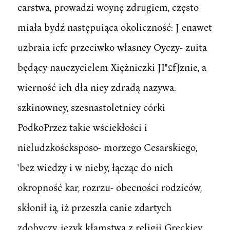
carstwa, prowadzi woynę zdrugiem, często
miała bydź następuiąca okoliczność: J enawet
uzbraia icfc przeciwko własney Oyczy- zuita
będący nauczycielem Xiężniczki JI"£f}znie, a
wierność ich dła niey zdradą nazywa.
szkinowney, szesnastoletniey córki
PodkoPrzez takie wściekłości i
nieludzkoścksposo- morzego Cesarskiego,
'bez wiedzy i w nieby, łącząc do nich
okropność kar, rozrzu- obecności rodziców,
skłonił ią, iż przeszła canie zdartych
zdobyczy, język kłamstwa z religii Greckiey