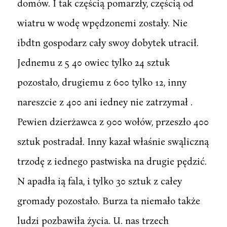
domów. I tak częścią pomarzły, częścią od
wiatru w wodę wpędzonemi zostały. Nie
ibdtn gospodarz cały swoy dobytek utracił.
Jednemu z 5 40 owiec tylko 24 sztuk
pozostało, drugiemu z 600 tylko 12, inny
nareszcie z 400 ani iedney nie zatrzymał .
Pewien dzierżawca z 900 wołów, przeszło 400
sztuk postradał. Inny kazał właśnie swąliczną
trzodę z iednego pastwiska na drugie pędzić.
N apadła ią fala, i tylko 30 sztuk z całey
gromady pozostało. Burza ta niemało także
ludzi pozbawiła życia. U. nas trzech