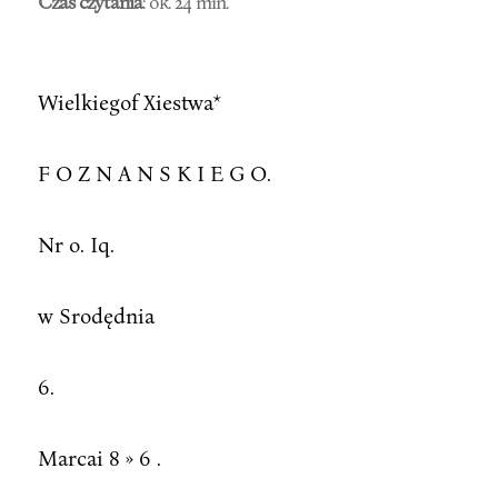
Czas czytania
: ok. 24 min.
Wielkiegof Xiestwa*
F O Z N A N S K I E G O.
Nr o. Iq.
w Srodędnia
6.
Marcai 8 » 6 .