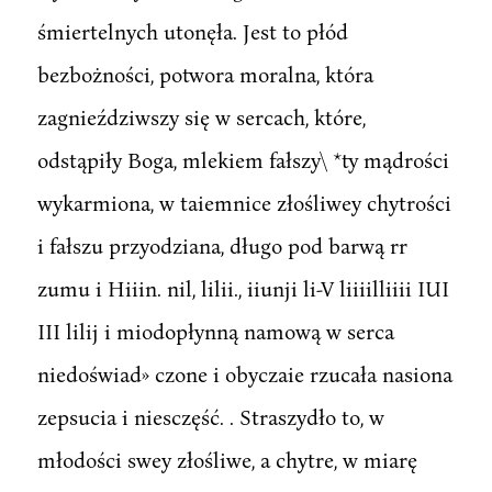
śmiertelnych utonęła. Jest to płód
bezbożności, potwora moralna, która
zagnieździwszy się w sercach, które,
odstąpiły Boga, mlekiem fałszy\ *ty mądrości
wykarmiona, w taiemnice złośliwey chytrości
i fałszu przyodziana, długo pod barwą rr
zumu i Hiiin. nil, lilii., iiunji li-V liiiilliiii IUI
III lilij i miodopłynną namową w serca
niedoświad» czone i obyczaie rzucała nasiona
zepsucia i niesczęść. . Straszydło to, w
młodości swey złośliwe, a chytre, w miarę