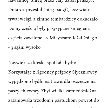
Dnia 30. przestał śnieg pad3Ć, lecz wiatr
trwał wciąż, a zimno tembardziey dokuczało.
Domy częścią były przysypane śniegiem,
częścią zawalone. -> Mieyscami leżał śnieg 2
- 3 sążni wysoko.
Naywiększa klęska spotkała bydło.
Korzystaiąc z ł?godney pefgody Siyczniowey,
wypędzono bydło na trawę, dla osczędzenia
paszy chlewney. Zbyt wielka zamieć śnieżna,
zatamowała trzodom i pastuchom powrót do