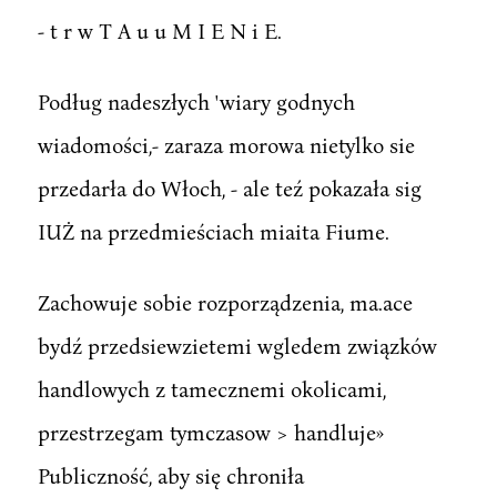
- t r w T A u u M I E N i E.
Podług nadeszłych 'wiary godnych
wiadomości,- zaraza morowa nietylko sie
przedarła do Włoch, - ale teź pokazała sig
IUŻ na przedmieściach miaita Fiume.
Zachowuje sobie rozporządzenia, ma.ace
bydź przedsiewzietemi wgledem związków
handlowych z tamecznemi okolicami,
przestrzegam tymczasow > handluje»
Publiczność, aby się chroniła