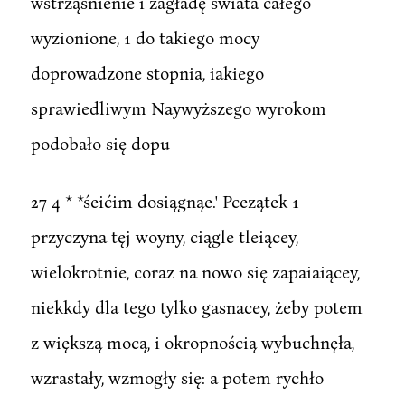
wstrząśnienie i zagładę świata całego
wyzionione, 1 do takiego mocy
doprowadzone stopnia, iakiego
sprawiedliwym Naywyższego wyrokom
podobało się dopu
27 4 * *śeićim dosiągnąe.' Pcezątek 1
przyczyna tęj woyny, ciągle tleiącey,
wielokrotnie, coraz na nowo się zapaiaiącey,
niekkdy dla tego tylko gasnacey, żeby potem
z większą mocą, i okropnością wybuchnęła,
wzrastały, wzmogły się: a potem rychło