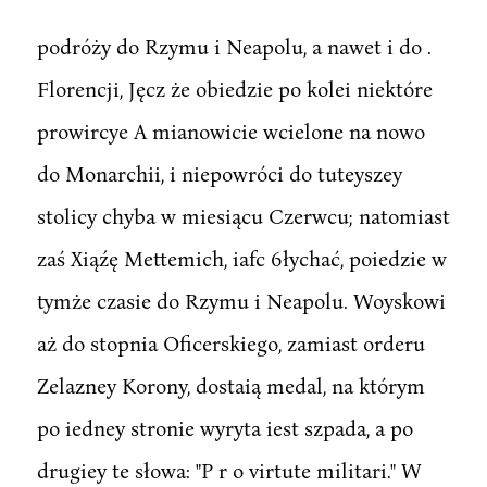
podróży do Rzymu i Neapolu, a nawet i do .
Florencji, Jęcz że obiedzie po kolei niektóre
prowircye A mianowicie wcielone na nowo
do Monarchii, i niepowróci do tuteyszey
stolicy chyba w miesiącu Czerwcu; natomiast
zaś Xiąźę Mettemich, iafc 6łychać, poiedzie w
tymże czasie do Rzymu i Neapolu. Woyskowi
aż do stopnia Oficerskiego, zamiast orderu
Zelazney Korony, dostaią medal, na którym
po iedney stronie wyryta iest szpada, a po
drugiey te słowa: "P r o virtute militari." W