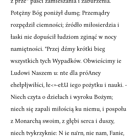
z prze* paści zamieszania i zaburzenia.
Potężny Bóg poniżył dumę; Przemądry
rozpędził ciemności; źródło miłosierdzia i
łaski nie dopuścił łudziom zginąć w nocy
namiętności. "Przej dźmy krótki bieg
wszystkich tych Wypadków. Obwieścimy ie
Ludowi Naszem u: nte dla próAney
ehełpłjwiłści, łe<»-eŁU iego pożytku i nauki. -
Niech czyta o dziełach i wyroku Bożym;
niech się zapali miłością ku niemu, i pospołu
z Monarchą swoim, z głębi serca i duszy,
niech tvykrzyknie: N ie na'rn, nie nam, Fanie,