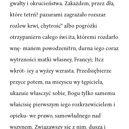
gwałty i okrucieństwa. Zakażdem, przez dła,
które tetrń? pazurami zagrażało rozszar.
rozlew krwi, chytrość" albo pogróżki
otrzypaniern całego świ.ita, któremi rozdarło
wnę- manem powodzenitrn, durna iego coraz
wytrzności matki własney, Francyi; Itcz
wkrót- iey a wyźey wzrasta. Przedsiębierze
przyce potem, na mieyscu wy tępiciela,
ukazuie własczyć sobie, Bogu tylko samemu
właścisię pierwszym iego rozkrzewicielem i
opieku- we prawo, samowładnego nad
wszynem. Związawszy się z nim. duszą i