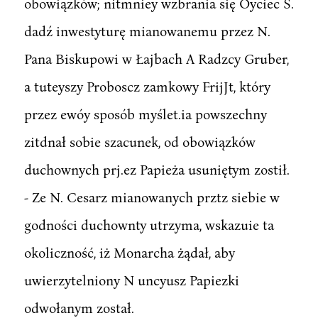
obowiązków; nitmniey wzbrania się Oyciec S.
dadź inwestyturę mianowanemu przez N.
Pana Biskupowi w Łajbach A Radzcy Gruber,
a tuteyszy Proboscz zamkowy FrijJt, który
przez ewóy sposób myślet.ia powszechny
zitdnał sobie szacunek, od obowiązków
duchownych prj.ez Papieża usuniętym zostił.
- Ze N. Cesarz mianowanych prztz siebie w
godności duchownty utrzyma, wskazuie ta
okoliczność, iż Monarcha żądał, aby
uwierzytelniony N uncyusz Papiezki
odwołanym został.