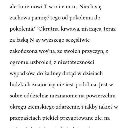
ale Imieniowi T w o i e m u . Niech się
zachowa pamięć tego od pokolenia do
pokolenia." "Okrutna, krwawa, niscząca, teraz
za łaską N ay wyższego sczęśliwie
zakończona woy'na, ze swoich przyczyn, z
ogromu uzbroień, z niestateczności
wypadków, do żadney dotąd w dzieiach
ludzkich znaiornsy nie iest podobna. Jest w
sobie oddzielna: nieznaiome na powierzchni
okręgu ziemskiego zdarzenie, i iakby iakieś w
przepaściach piekieł przygotowane złe, na