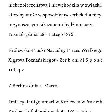
niebezpieczeństwa i niewchodziła w związki,
ktoreby może w sposobie usczerbek dla niey
przynoszącym jakazanemi bydź musiały,
Poznań 5 dnia! a8> Lutego 1816.
Królewsko-Pruski Naczelny Prezes Wielkiego
Xigstwa Poznańskiegot> Zer b oni di S p o s e
11 i. q <
Z Berlina dnia 2. Marca.
Dnia 25. Lutfgo umarł w Królewcu wPrusieih
Królewski f-eherał piechoty, JW. Hrabia