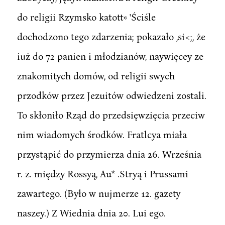
do religii Rzymsko katott« 'Ściśle
dochodzono tego zdarzenia; pokazało ,si<;, że
iuż do 72 panien i młodzianów, naywięcey ze
znakomitych domów, od religii swych
przodków przez Jezuitów odwiedzeni zostali.
To skłoniło Rząd do przedsięwzięcia przeciw
nim wiadomych środków. Fratlcya miała
przystąpić do przymierza dnia 26. Września
r. z. między Rossyą, Au* .Stryą i Prussami
zawartego. (Było w nujmerze 12. gazety
naszey.) Z Wiednia dnia 20. Lui ego.