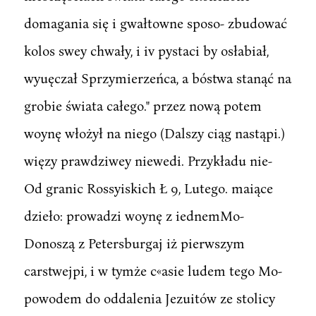
domagania się i gwałtowne sposo- zbudować
kolos swey chwały, i iv pystaci by osłabiał,
wyuęczał Sprzymierzeńca, a bóstwa stanąć na
grobie świata całego." przez nową potem
woynę włożył na niego (Dalszy ciąg nastąpi.)
więzy prawdziwey niewedi. Przykładu nie-
Od granic Rossyiskich Ł 9, Lutego. maiące
dzieło: prowadzi woynę z iednemMo-
Donoszą z Petersburgaj iż pierwszym
carstwejpi, i w tymże c«asie ludem tego Mo-
powodem do oddalenia Jezuitów ze stolicy