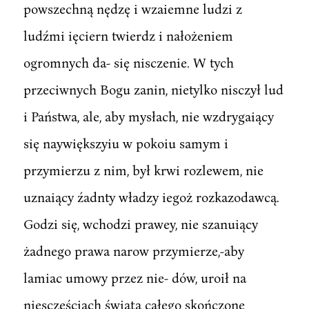
powszechną nędzę i wzaiemne ludzi z
ludźmi ięciern twierdz i nałożeniem
ogromnych da- się nisczenie. W tych
przeciwnych Bogu zanin, nietylko nisczył lud
i Państwa, ale, aby mysłach, nie wzdrygaiący
się naywiększyiu w pokoiu samym i
przymierzu z nim, był krwi rozlewem, nie
uznaiący źadnty władzy iegoż rozkazodawcą.
Godzi się, wchodzi prawey, nie szanuiący
żadnego prawa narow przymierze,-aby
lamiac umowy przez nie- dów, uroił na
niesczęściach świata całego skończone