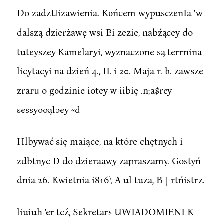
Do zadzUizawienia. Końcem wypusczenIa 'w
dalszą dzierżawę wsi Bi zezie, nabźącey do
tuteyszey Kamelaryi, wyznaczone są terrnina
licytacyi na dzień 4., II. i 20. Maja r. b. zawsze
zraru o godzinie iotey w iibię .n;a$rey
sessyooąloey «d
Hlbywać się maiące, na które chętnych i
zdbtnyc D do dzieraawy zapraszamy. Gostyń
dnia 26. Kwietnia i816\ A ul tuza, B J rtńistrz.
liuiuh 'er tcź, Sekretars UWIADOMIENI K