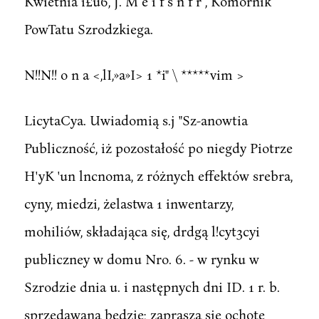
Kwietnia i£u6, J. M e i f s n f r , Komornik
PowTatu Szrodzkiega.
N!!N!! o n a <,lI,»a»I> 1 *i" \ *****vim >
LicytaCya. Uwiadomią s.j "Sz-anowtia
Publiczność, iż pozostałość po niegdy Piotrze
H'yK 'un lncnoma, z różnych effektów srebra,
cyny, miedzi, żelastwa 1 inwentarzy,
mohiliów, składająca się, drdgą l!cyt3cyi
publiczney w domu Nro. 6. - w rynku w
Szrodzie dnia u. i następnych dni ID. 1 r. b.
sprzedawana będzie; zaprasza się ochotę