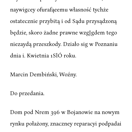
naywigcey ofurafąeemu własność tychże
ostatecznie przybitą i od Sądu przysądzoną
będzie, skoro żadne prawne wzgJgdem tego
niezaydą przeszkody. Działo sig w Poznaniu
dnia i. Kwietnia 1SlÓ roku.
Marcin Dembiński, Woźny.
Do przedania.
Dom pod Nrem 396 w Bojanowie na nowym
rynku połażony, znaczney reparacyi podpadai