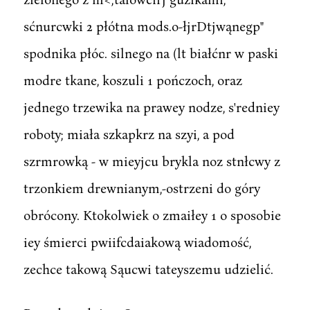
sćnurcwki 2 płótna mods.o-łjrDtjwąnegp"
spodnika płóc. silnego na (lt białćnr w paski
modre tkane, koszuli 1 pończoch, oraz
jednego trzewika na prawey nodze, s'redniey
roboty; miała szkapkrz na szyi, a pod
szrmrowką - w mieyjcu brykla noz stnłcwy z
trzonkiem drewnianym,-ostrzeni do góry
obrócony. Ktokolwiek o zmaiłey 1 o sposobie
iey śmierci pwiifcdaiakową wiadomość,
zechce takową Sąucwi tateyszemu udzielić.