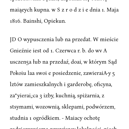
maiąeych kupna. w S z r o d z i e dnia 1. Maja
1816. Bainshi, Opiekun.
JD O wypusczenia lub na przedat. W mieście
Gnieźnie iest od 1. Czerwca r. b. do wv A
usczen5a łub na przedaź, doai, w którym Sąd
Pokoiu laa swoi e posiedzenie, zawieraiA-y 5
lztów zamieszkalnych i garderobę, oficyna,
za*yierai,;ca 3 izby, kuchnią, spiżarnia, z
stsymami, wozownią, sklepami, podwórzem,
studnia 1 ogródkiem. - Maiacy ochotę
zadzierzawiema pnwyźszey lokalności, niech