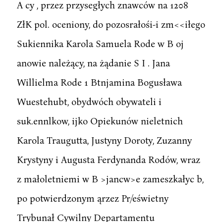
A cy , przez przysegłych znawców na 1208
ZłK pol. oceniony, do pozosrałośi-i zm<<iłego
Sukiennika Karola Samuela Rode w B oj
anowie należący, na żądanie S I . Jana
Willielma Rode 1 Btnjamina Bogusława
Wuestehubt, obydwóch obywateli i
suk.ennlkow, ijko Opiekunów nieletnich
Karola Traugutta, Justyny Doroty, Zuzanny
Krystyny i Augusta Ferdynanda Rodów, wraz
z małoletniemi w B >jancw>e zameszkałyc b,
po potwierdzonym ąrzez Pr/eświetny
Trybunał Cywilny Departamentu