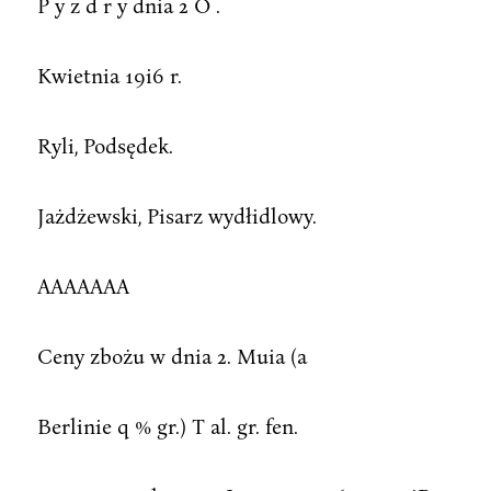
P y z d r y dnia 2 O .
Kwietnia 19i6 r.
Ryli, Podsędek.
Jażdżewski, Pisarz wydłidlowy.
AAAAAAA
Ceny zbożu w dnia 2. Muia (a
Berlinie q % gr.) T al. gr. fen.