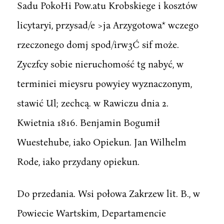
Sadu PokoHi Pow.atu Krobskiege i kosztów
licytaryi, przysad/e >ja Arzygotowa* wczego
rzeczonego domj spod/irw3Ć sif może.
Zyczfcy sobie nieruchomość tg nabyć, w
terminiei mieysru powyiey wyznaczonym,
stawić Ul; zechcą. w Rawiczu dnia 2.
Kwietnia 1816. Benjamin Bogumił
Wuestehube, iako Opiekun. Jan Wilhelm
Rode, iako przydany opiekun.
Do przedania. Wsi połowa Zakrzew lit. B., w
Powiecie Wartskim, Departamencie