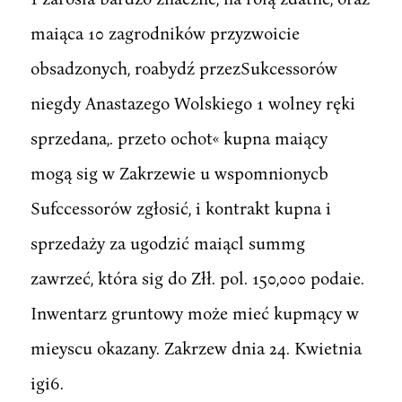
maiąca 10 zagrodników przyzwoicie
obsadzonych, roabydź przezSukcessorów
niegdy Anastazego Wolskiego 1 wolney ręki
sprzedana,. przeto ochot« kupna maiący
mogą sig w Zakrzewie u wspomnionycb
Sufccessorów zgłosić, i kontrakt kupna i
sprzedaży za ugodzić maiącl summg
zawrzeć, która sig do Złł. pol. 150,000 podaie.
Inwentarz gruntowy może mieć kupmący w
mieyscu okazany. Zakrzew dnia 24. Kwietnia
igi6.