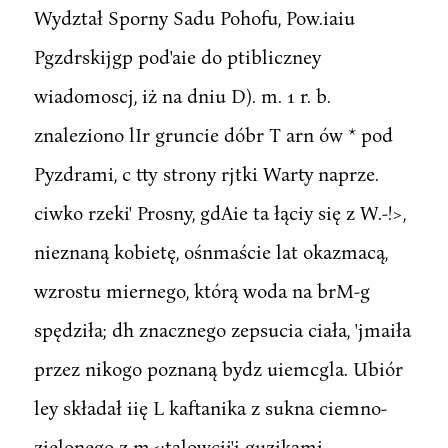
Wydztał Sporny Sadu Pohofu, Pow.iaiu
Pgzdrskijgp pod'aie do ptibliczney
wiadomoscj, iż na dniu D). m. 1 r. b.
znaleziono lIr gruncie dóbr T arn ów * pod
Pyzdrami, c tty strony rjtki Warty naprze.
ciwko rzeki' Prosny, gdAie ta łąciy się z W.-!>,
nieznaną kobietę, ośnmaście lat okazmacą,
wzrostu miernego, którą woda na brM-g
spędziła; dh znacznego zepsucia ciała, 'jmaiła
przez nikogo poznaną bydz uiemcgla. Ubiór
ley składał iię L kaftanika z sukna ciemno-
zielonego z m<;talowcii'j guzikami,