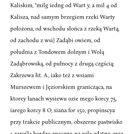
Kaliskim, "milg iedng od Wart y, a mil 4 od
Kalisza, nad samym brzegiem rzeki Warty
położona, od wschodu słońca z rzeką Wartą,
od zachodu z wsi} Zadąbi owiem, od
południa z Tondowem dolnym i Wolą
Zadąbrowską, od pułnocy z drugą czgścią;
Zakrzewa łit. A., iako też z wsiami
Murszewem i Jęziorskiem granicząca, na
ktorey łanach wysiewu ozie mego korcy 75,
iarego korcy 8 O, siana for 150, propinscya
przy trakcie publicznym, obszerne pastwisko
1 zarośla bardzo znaczne, na rolą zdatne, oraz