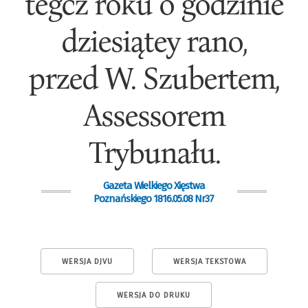
tegcź roku o godzinie
dziesiątey rano,
przed W. Szubertem,
Assessorem
Trybunału.
Gazeta Wielkiego Xięstwa
Poznańskiego 1816.05.08 Nr37
WERSJA DJVU
WERSJA TEKSTOWA
WERSJA DO DRUKU