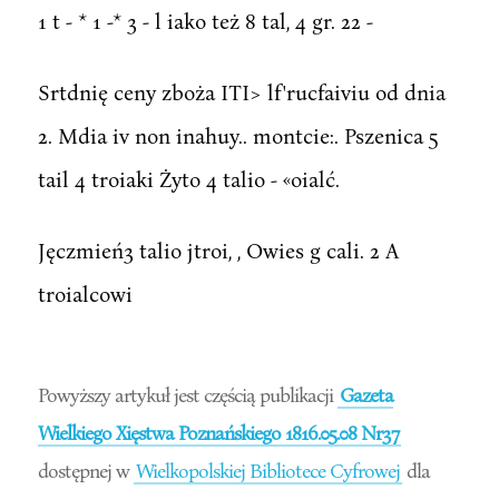
1 t - * 1 -* 3 - l iako też 8 tal, 4 gr. 22 -
Srtdnię ceny zboża ITI> lf'rucfaiviu od dnia
2. Mdia iv non inahuy.. montcie:. Pszenica 5
tail 4 troiaki Żyto 4 talio - «oialć.
Jęczmień3 talio jtroi, , Owies g cali. 2 A
troialcowi
Powyższy artykuł jest częścią publikacji
Gazeta
Wielkiego Xięstwa Poznańskiego 1816.05.08 Nr37
dostępnej w
Wielkopolskiej Bibliotece Cyfrowej
dla