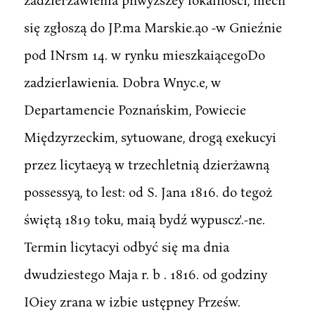
się zgłoszą do JP.ma Marskie.ąo -w Gnieźnie
pod INrsm 14. w rynku mieszkaiącegoDo
zadzierlawienia. Dobra Wnyc.e, w
Departamencie Poznańskim, Powiecie
Międzyrzeckim, sytuowane, drogą exekucyi
przez licytaeyą w trzechletnią dzierżawną
possessyą, to lest: od S. Jana 1816. do tegoż
świętą 1819 toku, maią bydź wypuscz'.-ne.
Termin licytacyi odbyć się ma dnia
dwudziestego Maja r. b . 1816. od godziny
IOiey zrana w izbie ustępney Prześw.