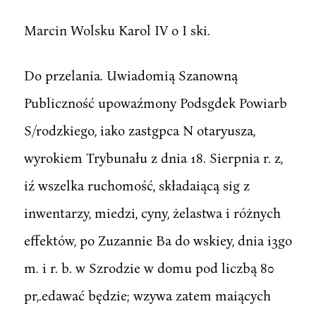
Marcin Wolsku Karol IV o I ski.
Do przelania. Uwiadomią Szanowną
Publiczność upowaźmony Podsgdek Powiarb
S/rodzkiego, iako zastgpca N otaryusza,
wyrokiem Trybunału z dnia 18. Sierpnia r. z,
iź wszelka ruchomość, składaiącą sig z
inwentarzy, miedzi, cyny, żelastwa i różnych
effektów, po Zuzannie Ba do wskiey, dnia i3go
m. i r. b. w Szrodzie w domu pod liczbą 80
pr,.edawać będzie; wzywa zatem maiących