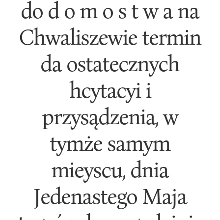
do d o m o s t w a na
Chwaliszewie termin
da ostatecznych
hcytacyi i
przysądzenia, w
tymże samym
mieyscu, dnia
Jedenastego Maja