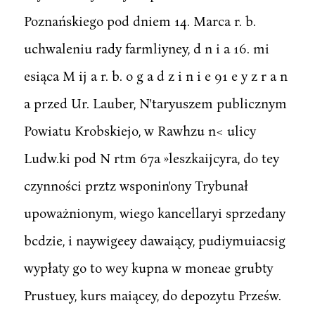
Poznańskiego pod dniem 14. Marca r. b.
uchwaleniu rady farmliyney, d n i a 16. mi
esiąca M ij a r. b. o g a d z i n i e 91 e y z r a n
a przed Ur. Lauber, N'taryuszem publicznym
Powiatu Krobskiejo, w Rawhzu n< ulicy
Ludw.ki pod N rtm 67a »leszkaijcyra, do tey
czynności prztz wsponin'ony Trybunał
upoważnionym, wiego kancellaryi sprzedany
bcdzie, i naywigeey dawaiący, pudiymuiacsig
wypłaty go to wey kupna w moneae grubty
Prustuey, kurs maiącey, do depozytu Prześw.