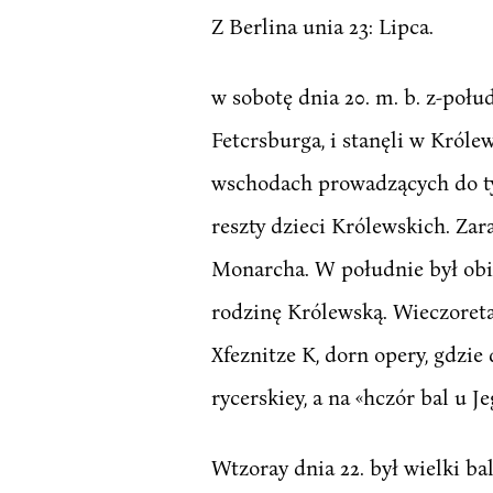
Z Berlina unia 23: Lipca.
w sobotę dnia 20. m. b. z-połu
Fetcrsburga, i stanęli w Król
wschodach prowadzących do tyc
reszty dzieci Królewskich. Zara
Monarcha. W południe był obia
rodzinę Królewską. Wieczoreta z
Xfeznitze K, dorn opery, gdzie d
rycerskiey, a na «hczór bal u J
Wtzoray dnia 22. był wielki bal