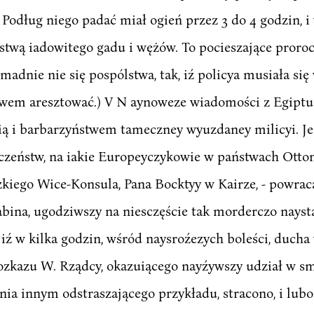
Podług niego padać miał ogień przez 3 do 4 godzin, i
astwą iadowitego gadu i wężów. To pocieszające proro
omadnie nie się pospólstwa, tak, iź policya musiała się
twem aresztować.) V N aynoweze wiadomości z Egipt
ą i barbarzyństwem tameczney wyuzdaney milicyi. Je
ństw, na iakie Europeyczykowie w państwach Ottoma
iego Wice-Konsula, Pana Bocktyy w Kairze, - powrac
rabina, ugodziwszy na niesczęście tak morderczo naysta
 iź w kilka godzin, wśród naysroźezych boleści, duch
rozkazu W. Rządcy, okazuiącego nayźywszy udział w s
ania innym odstraszającego przykładu, stracono, i lub