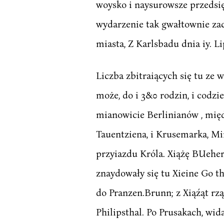
woysko i naysurowsze przedsię
wydarzenie tak gwałtownie za
miasta, Z Karlsbadu dnia iy. Li
Liczba zbitraiących się tu ze 
może, do i 3&0 rodzin, i codz
mianowicie Berlinianów , mię
Tauentziena, i Krusemarka, Mi
przyiazdu Króla. Xiążę BUeher
znaydowały się tu Xieine Go th 
do Pranzen.Brunn; z Xiąźąt rz
Philipsthal. Po Prusakach, wi