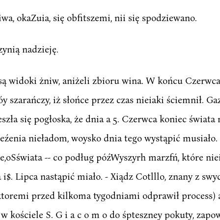
wa, okaZuia, się obfitszemi, nii się spodziewano.
ynią nadzieję.
ą widoki żniw, aniżeli zbioru wina. W końcu Czerwca 
 szarańczy, iż słońce przez czas nieiaki ściemnił. Ga
zła się pogłoska, że dnia a 5. Czerwca koniec świata 
obieźenia nieładom, woysko dnia tego wystąpić musiało
le,oSświata -- co podług późWyszyrh marzfń, które n
 i$. Lipca nastąpić miało. - Xiądz Cotlllo, znany z sw
ktoremi przed kilkoma tygodniami odprawił process) 
 kościele S. G i a c o m o do śpteszney pokuty, zapow