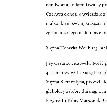
obudwoma kraiami trwałey przy
Czerwca donosi o wyiezdzie z 
małżonkiem swym, Xiąźęcitm N
zgromadzonego na ich przeprow
Xięźna Henryka Weilburg, małż
J ey Cesarzowiczowska Mość pr
4. t. m. przybył tu Xiążę Leop
Xiężna Klementyna, przyszła i
glębokiey żałobie dnia ag. t.
Przybył tu Polny Marszałek Be