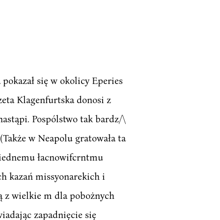
pokazał się w okolicy Eperies
zeta Klagenfurtska donosi z
nastąpi. Pospólstwo tak bardz/\
. (Także w Neapolu gratowała ta
ieiednemu łacnowifcrntmu
ych kazań missyonarekich i
ą z wielkie m dla pobożnych
iadając zapadnięcie się