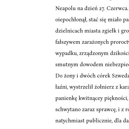
Neapolu na dzień 27. Czerwca. 
oiepochłonął, stać się miało p
dzielnicach miasta zgiełk i gr
fałszywem zarażonych proroc
wypadku, zrządzonym dzikości
smutnym dowodem niebezpiecze
Do żony i dwóch córek Szwedzk
łaźni, wystrzelił żołnierz z ka
panienkę kwitnącey piękności,
schwytano zaraz sprawcę, i z 
natychmiast publicznie, dla d