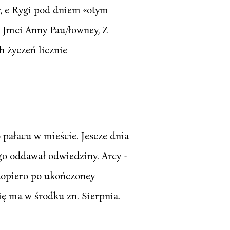
, e Rygi pod dniem «otym
y Jmci Anny Pau/łowney, Z
 życzeń licznie
 pałacu w mieście. Jescze dnia
5go oddawał odwiedziny. Arcy -
 dopiero po ukończoney
ię ma w środku zn. Sierpnia.