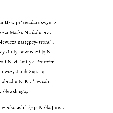
OranU} w pr*eieździe swym z
ości Matki. Na dole przy
ewicza następcy- tronu' i
 /ffilty, odwiedził Ją N.
ali Nayiaśnif-ysi Pedróźni
i wszystkich Xiąź---ąt i
 obiad u N. Kr: *: w. sali
ólewskiego;. · ·
 wpokoiach l ś,- p. Króla J mci.