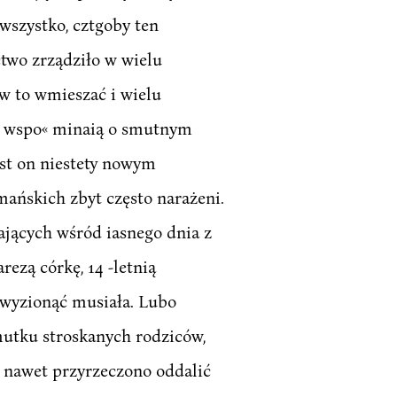
 wszystko, cztgoby ten
ctwo zrządziło w wielu
 w to wmieszać i wielu
u wspo« minaią o smutnym
st on niestety nowym
ńskich zbyt często narażeni.
ających wśród iasnego dnia z
rezą córkę, 14 -letnią
a wyzionąć musiała. Lubo
mutku stroskanych rodziców,
o nawet przyrzeczono oddalić