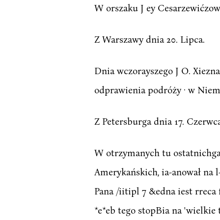
W orszaku J ey Cesarzewićzowś
Z Warszawy dnia 20. Lipca.
Dnia wczorayszego J O. Xiezna
odprawienia podróży · w Niemc
Z Petersburga dnia 17. Czerwca
W otrzymanych tu ostatnichga
Amerykańskich, ia-anował na l-
Pana /iitipl 7 &edna iest rrec
*e*eb tego stopBia na 'wielkie