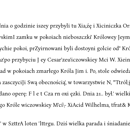
dnia o godzinie iszey przybyli tu Xia,źę i Xiciniczka 
ewskimI zamku w pokoiach nieboszczki' Królowey Jeym
hie pokoi, prZyirnowani byli dostoyni golcie od" Król
z'po przybyciu J ey Cesar'zeu'iczowskiey Mci W. Xieiney
d w pokoiach zmarłego Króla Jim i. Po, stole odwiedz
asczyciJi Swą obecnością', w towarzystwie N, "'Ttról;j 
ano operę: F l e t Cza rn oxi ęzki. Dnia 21.. był.' wielki
ego Króle wiczowskiey M'ci\- XiAcid Wilhelma, tfrat& Kr
' w SzttrA loten 'lttrgu. Dziś wielka parada i śniadanie