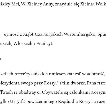
kiey Mci, W. Xieiney Anny, znayduie się Xieina» Wolk
 J eymość z Xiąbt Czartoryskich Wirtemhergska,. opu
zech, Wloszech i Frań cyt.
.
zetach Arrre"rykańskich umiesezooa iest' wiadomość,
fezydenta swego przy Rossyi* s'tiin dworze, Pana ftsfe
a ffwaoh ie obadway ci Obywatele są członkami Korsgn
 tylko UjTytfa' poważenie tego Rządu dla Rossyi, a ra