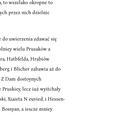
, to wszelako okropne to
ch przez nich dzielnic
ie do uwierzenia zdawać się
olniey wielu Prusaków a
ra, Hatbfelda, Hrabiów
berg i Blicher zabawia aż do
e. Z Dam dostoynych
 Pruskiey, lecz iuź wyitchały
i, Xiaieta N euvied, i Hessen-
 Bossyan, a iescze mniey