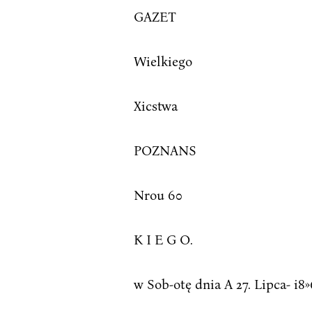
GAZET
Wielkiego
Xicstwa
POZNANS
Nrou 60
K I E G O.
w Sob-otę dnia A 27. Lipca- i8»