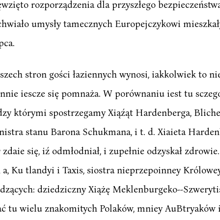
wzięto rozporządzenia dla przyszłego bezpieczeństwa
chwiało umysły tamecznych Europejczykowi mieszkały
pca.
wszech stron gości łaziennych wynosi, iakkolwiek to n
iennie iescze się pomnaża. W porównaniu iest tu sczeg
dzy którymi spostrzegamy Xiąźąt Hardenberga, Bliche
nistra stanu Barona Schukmana, i t. d. Xiaieta Harden
 zdaie się, iź odmłodniał, i zupełnie odzyskał zdrowi
a, Ku tlandyi i Taxis, siostra nieprzepoinney Królowey
ądzących: dziedziczny Xiążę Meklenburgeko--Szwerytisk
dać tu wielu znakomitych Polaków, mniey AuBtryaków i