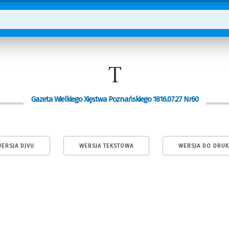
T
Gazeta Wielkiego Xięstwa Poznańskiego 1816.07.27 Nr60
ERSJA DJVU
WERSJA TEKSTOWA
WERSJA DO DRU