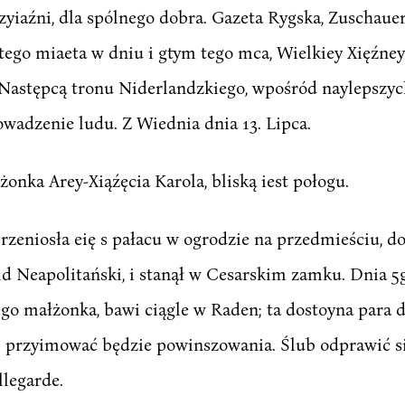
iaźni, dla spólnego dobra. Gazeta Rygska, Zuschauer
tego miaeta w dniu i gtym tego mca, Wielkiey Xięźne
astępcą tronu Niderlandzkiego, wpośród naylepszych
adzenie ludu. Z Wiednia dnia 13. Lipca.
onka Arey-Xiąźęcia Karola, bliską iest połogu.
zeniosła eię s pałacu w ogrodzie na przedmieściu, do
old Neapolitański, i stanął w Cesarskim zamku. Dnia 
ego małżonka, bawi ciągle w Raden; ta dostoyna para
 m. przyimować będzie powinszowania. Ślub odprawić s
llegarde.