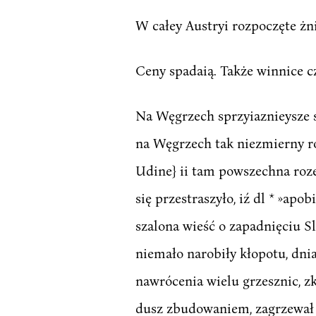
W całey Austryi rozpoczęte żni
Ceny spadaią. Także winnice cz
Na Węgrzech sprzyiaznieysze s
na Węgrzech tak niezmierny róy
Udine} ii tam powszechna rozes
się przestraszyło, iź dl * »ap
szalona wieść o zapadnięciu S
niemało narobiły kłopotu, dnia
nawrócenia wielu grzesznic, z
dusz zbudowaniem, zagrzewał w