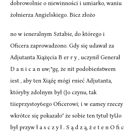
dobrowolnie o niewinności i umiarko, waniu
żołnierza Angielskiego. Bicz złożo
no w ieneralnym Sztabie, do którego i
Oficera zaprowadzono. Gdy się udawał za
Adjutanta Xiążęcia B er r y , uczynił Generał
D a n i c a n uw;*gę, że nit podobieństwem
iest , aby ten Xiąźę mógi rnieć Adjutanta,
któryby zdolnym był (Jo czynu, tak
tiieprzystoy6ego Oficerowi; i w eamey rzeczy
wkrótce się pokazało" że sobie ten tytuł tyUo
był przyw ł a s c z y ł . S ą d z ą, ż e t e n O fi c