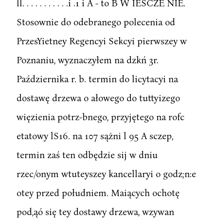
ll. . . . . . . . . . .i .1 i A - to B W IESCZE NIE.
Stosownie do odebranego polecenia od
PrzesYietney Regencyi Sekcyi pierwszey w
Poznaniu, wyznaczyłem na dzkń 3r.
Października r. b. termin do licytacyi na
dostawę drzewa o ałowego do tuttyizego
więzienia potrz-bnego, przyjętego na rofc
etatowy lS16. na 107 sążni l 95 A sczep,
termin zaś ten odbędzie sij w dniu
rzec/onym wtuteyszey kancellaryi o godz;n:e
otey przed południem. Maiących ochotę
pod,ąó się tey dostawy drzewa, wzywan