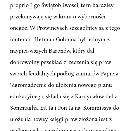
proprio Jigo Świątobliwości, tern bardziey
przekonywają się w kraiu o wyborności
onegóż. W Prowincyach sezególniey są z tego
iontenci. "Hetman Golonna byl iednym z
naypiei-wszych Baronów, który dał
dobrowolny przekład zrzeczenia się praw
swoich feudalnych podług zamiarów Papieia.
"Zgromadzenie do ułożenia nowego planu
edukacyinego, składa się z Kardynałów delia
Sommaglia, Łit ta i Fon ta na. Kommissya do
ułożenia nowey księgi praw złożona iest z
naylepezych i nayzdoinieyezych prawników, i