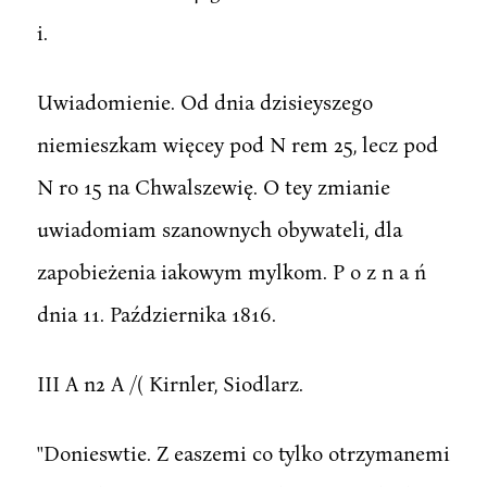
i.
Uwiadomienie. Od dnia dzisieyszego
niemieszkam więcey pod N rem 25, lecz pod
N ro 15 na Chwalszewię. O tey zmianie
uwiadomiam szanownych obywateli, dla
zapobieżenia iakowym mylkom. P o z n a ń
dnia 11. Października 1816.
III A n2 A /( Kirnler, Siodlarz.
''Donieswtie. Z easzemi co tylko otrzymanemi