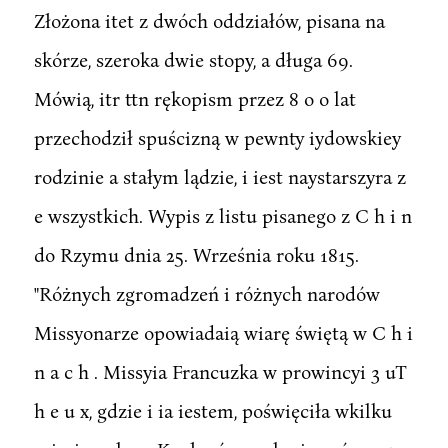
Złożona itet z dwóch oddziałów, pisana na
skórze, szeroka dwie stopy, a długa 69.
Mówią, itr ttn rękopism przez 8 o o lat
przechodził spuścizną w pewnty iydowskiey
rodzinie a stałym lądzie, i iest naystarszyra z
e wszystkich. Wypis z listu pisanego z C h i n
do Rzymu dnia 25. Września roku 1815.
"Różnych zgromadzeń i różnych narodów
Missyonarze opowiadaią wiarę świętą w C h i
n a c h . Missyia Francuzka w prowincyi 3 uT
h e u x, gdzie i ia iestem, poświęciła wkilku