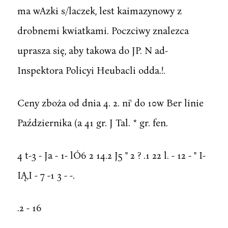
ma wAzki s/laczek, lest kaimazynowy z
drobnemi kwiatkami. Poczciwy znalezca
uprasza się, aby takowa do JP. N ad-
Inspektora Policyi Heubacli odda.!.
Ceny zboża od dnia 4. 2. ni' do 10w Ber linie
Października (a 41 gr. J Tal. * gr. fen.
4 t-3 - Ja - 1- lÓ6 2 14.2 J5 " 2 ? .1 22 l. - 12 - " I-
IĄ,I - 7 -1 3 - -.
.2 - 16