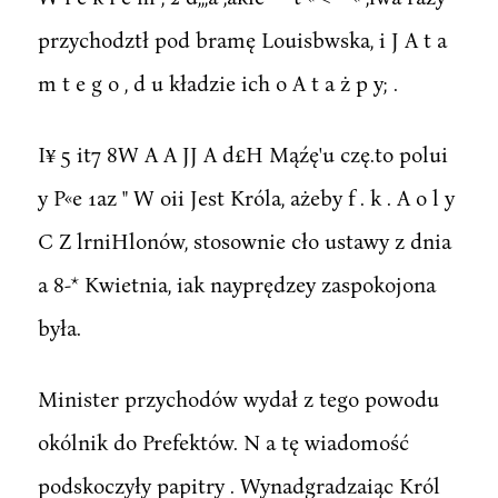
przychodztł pod bramę Louisbwska, i J A t a
m t e g o , d u kładzie ich o A t a ż p y; .
I¥ 5 it7 8W A A JJ A d£H Mąźę'u czę.to polui
y P«e 1az " W oii Jest Króla, ażeby f . k . A o l y
C Z lrniHlonów, stosownie cło ustawy z dnia
a 8-* Kwietnia, iak nayprędzey zaspokojona
była.
Minister przychodów wydał z tego powodu
okólnik do Prefektów. N a tę wiadomość
podskoczyły papitry . Wynadgradzaiąc Król