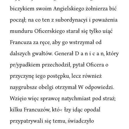
biczykiem swoim Angielskiego żołnierza bić
począł; na co ten z subordynacyi i poważenia
munduru Oficerskiego starał się tylko uiąć
Francuza za ręce, aby go wstrzymał od
dalszych gwałtów. Generał D a n i c a n, który
pr/ypadkiem przechodził, pytał Oficera o
przyczynę iego postępku, lecz również
naygrubsze obelgi otrzymał W odpowiedzi.
Wzięio więc sprawcę natychmiast pod straż;
kilku Francuzów, któ< łzy idąc opodal
przypatrywali się temu, świadczyło