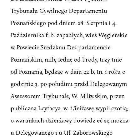
Trybunału Cywilnego Departamentu
Poznańskiego pod dniem 28. S'crpnia i 4.
Października f. b. zapadłych, wieś Węgierskie
w Powieci» Sredzknu De« parlamencie
Poznańskim, milę iednę od brody, trzy tnie
od Poznania, będzae w daiu 22 b, tn. i roku o
godzinie 3. po połudinu prztd Delegowanym
Assessorem Trybunale, W. M'ltv.skim, przez
publiczna Lcytacya. w d/ieiźawę wypii.czotią;
o warunkach dzierżawy dowiedz eć sę można
u Delegowanego i u Uf. Zaborowskiego