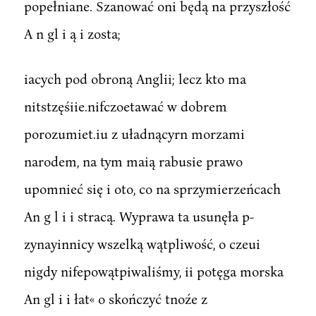
popełniane. Szanować oni będą na przyszłość
A n gl i ą i zosta;
iacych pod obroną Anglii; lecz kto ma
nitstzęśiie.nifczoetawać w dobrem
porozumiet.iu z uładnącyrn morzami
narodem, na tym maią rabusie prawo
upomnieć się i oto, co na sprzymierzeńcach
An g l i i stracą. Wyprawa ta usunęła p-
zynayinnicy wszelką wątpliwość, o czeui
nigdy nifepowątpiwaliśmy, ii potęga morska
An gl i i łat« o skończyć tnoźe z