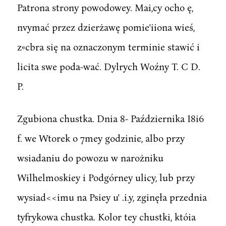
Patrona strony powodowey. Mai,cy ocho ę,
nvymać przez dzierżawę pomie'iiona wieś,
z«cbra się na oznaczonym terminie stawić i
licita swe poda-wać. Dylrych Woźny T. C D.
P.
Zgubiona chustka. Dnia 8- Października I8i6
f. we Wtorek o 7mey godzinie, albo przy
wsiadaniu do powozu w narożniku
Wilhelmoskiey i Podgórney ulicy, lub przy
wysiad<<imu na Psiey u' .i.y, zginęła przednia
tyfrykowa chustka. Kolor tey chustki, któia