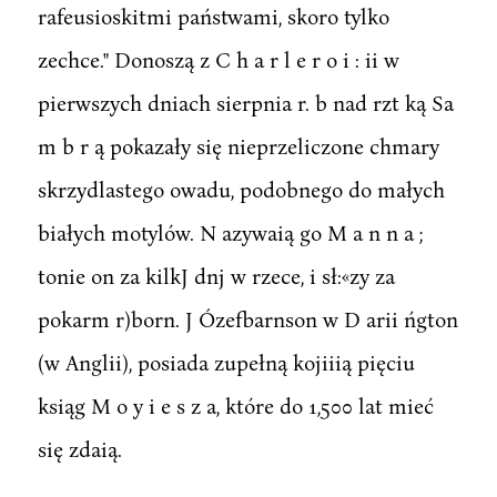
rafeusioskitmi państwami, skoro tylko
zechce." Donoszą z C h a r l e r o i : ii w
pierwszych dniach sierpnia r. b nad rzt ką Sa
m b r ą pokazały się nieprzeliczone chmary
skrzydlastego owadu, podobnego do małych
białych motylów. N azywaią go M a n n a ;
tonie on za kilkJ dnj w rzece, i sł:«zy za
pokarm r)born. J Ózefbarnson w D arii ńgton
(w Anglii), posiada zupełną kojiiią pięciu
ksiąg M o y i e s z a, które do 1,500 lat mieć
się zdaią.