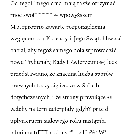
Od tegoi "mego dma maią także otrzymać
rnoc swoi* * * * * «« wpowyższem
M'otoproprio zawarte rozporządzenia
względem s u K c e s. y i. Jego Sw.ątobhwość
chciał, aby tegoż samego dola wprowadzić
nowe Trybunały, Rady i Zwierzcunos«; lecz
przedstawiano, że znaczna liczba sporów
prawnych toczy się iescze w SaJ c h
dotychczesnych, i że strony prawuiące «ę
w.deby na tern ucierpiały, gdybY pr2e d
upłyn.eruem sądowego roku nastąpiła
odmiany tdTTI n s'. u s *" - ,c H »Y«* W* -