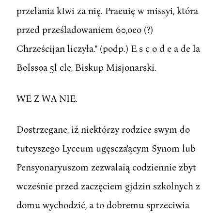
przelania kIwi za nię. Praeuię w missyi, która
przed prześladowaniem 60,oeo (?)
Chrześcijan liczyła." (podp.) E s c o d e a de la
Bolssoa 5l cle, Biskup Misjonarski.
WE Z WA NIE.
Dostrzegane, iź niektórzy rodzice swym do
tuteyszego Lyceum ugęscza'ącym Synom lub
Pensyonaryuszom zezwalaią codziennie zbyt
wcześnie przed zaczęciem gjdzin szkolnych z
domu wychodzić, a to dobremu sprzeciwia