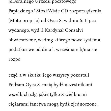
jeDeralnego Urzędu pocztowego
Papiezkiego." Stós.fWt»ie CD rozporządzenia
(Moto proprio) od Oyca S. w dniu 6. Lipca
wydanego, wyd.iI Kardynał Consalvi
obwiesczenie, według którego nowe systema
podatku« we od dnia l. września r. b/ma się
rozpo
cząć, a w skutku iego wszyscy pozostali
Pod«am Oyca S. maią bydź uczestnikami
wszelkich ulg, jakie tylko Z wielkie mi
ciężarami fanetwa mogą bydź zjednoczone.