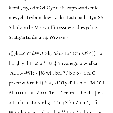
kłoni«, ny, odłożył Oyc.ec S. zaprowadzenie
nowych Trybunałów aż do ..Listopada; tymSS
S b?dzie d - M - -y ijffi ressuw sądowych. Z
Stuttgartu dnia 24. Wrześni«.
r()7kaz? 'i"" dWOrSk3 °słosiIa " O" r"O"ł-' ]{ r o
l a, 3h y ił H a" o * . U ;{ Y rżanego o wielka
_A,,, 1 .« «WIe - J?6 wi i br.; ? / b r o < i n, C
przeciw Krolii t( Y a , kiOTy d" i k 2 o TM O" f
Al. 1111 « » « - Z 111 -Tu " , "" m m l ) i e d a J e k
o L o li i sktorv r l 3 r T i ą Z k i Z i n " , r fi -
W i e k i e m , 2 d,,,a ,akie ** t « < * « ,lwa razy