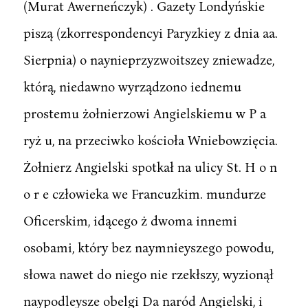
(Murat Awerneńczyk) . Gazety Londyńskie
piszą (zkorrespondencyi Paryzkiey z dnia aa.
Sierpnia) o naynieprzyzwoitszey zniewadze,
którą, niedawno wyrządzono iednemu
prostemu żołnierzowi Angielskiemu w P a
ryż u, na przeciwko kościoła Wniebowzięcia.
Żołnierz Angielski spotkał na ulicy St. H o n
o r e człowieka we Francuzkim. mundurze
Oficerskim, idącego ż dwoma innemi
osobami, który bez naymnieyszego powodu,
słowa nawet do niego nie rzekłszy, wyzionął
naypodleysze obelgi Da naród Angielski, i