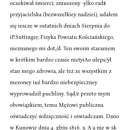
oczekiwał śmierci; zmuszony -ylko rad$
przyjacielska (bezwszelkiey nadziei), udałem
się iescze w ostatnich dniach Sierpnia do
iP.Suttinger, Fizyka Powiatu Kościańskiego,
nieznanego mi dot,/d. Ten swoim staraniem
w krótkim bardzo czasie nietyiAo uleps/ył
stan mego zdrowia, ale też ze wszystkim z
mezoney iuź bardzo niebezpieczney
wyprowadził puchliny. Sąd/e przeto mym
obowiązkiem, temu Mężowi publiczna
oświadczyć wdzięczność i oświadczam. Dano
w Kunowie dnia 4. gbns 1816. x. A a nie w sk