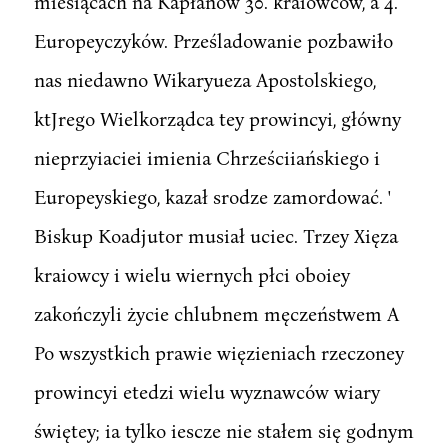
miesiącach na Kapłanów 30. kraiowców, a 4.
Europeyczyków. Prześladowanie pozbawiło
nas niedawno Wikaryueza Apostolskiego,
ktJrego Wielkorządca tey prowincyi, główny
nieprzyiaciei imienia Chrześciiańskiego i
Europeyskiego, kazał srodze zamordować. '
Biskup Koadjutor musiał uciec. Trzey Xięza
kraiowcy i wielu wiernych płci oboiey
zakończyli życie chlubnem męczeństwem A
Po wszystkich prawie więzieniach rzeczoney
prowincyi etedzi wielu wyznawców wiary
świętey; ia tylko iescze nie stałem się godnym