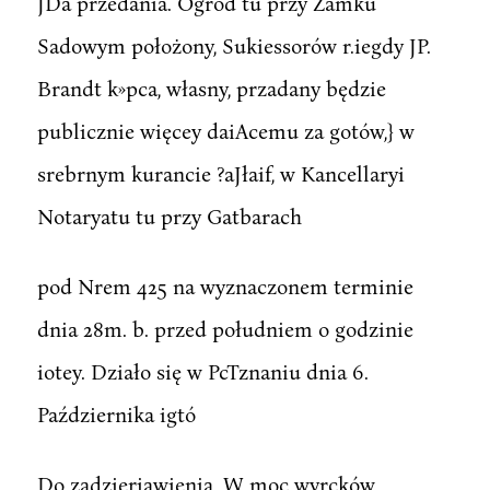
JDa przedania. Ogród tu przy Zamku
Sadowym położony, Sukiessorów r.iegdy JP.
Brandt k»pca, własny, przadany będzie
publicznie więcey daiAcemu za gotów,} w
srebrnym kurancie ?aJłaif, w Kancellaryi
Notaryatu tu przy Gatbarach
pod Nrem 425 na wyznaczonem terminie
dnia 28m. b. przed południem o godzinie
iotey. Działo się w PcTznaniu dnia 6.
Października igtó
Do zadzieriawienia. W moc wyrcków