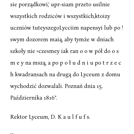
sie porządkowi,' upr-siam przeto usilnie
wszystkich rodziców i wszystkich,ktoizy
uczniów tuteyszegoLycciim napensyi lub po !
swym dozorem maią, aby tymże w dniach
szkoły nie «czesmey iak ran o o w pół do o s
m e y na mszą, a po p o ł u d n i u po t r z e c
h kwadransach na drugą do Lyceum z domu
wychodzić dozwalali. Poznań dnia 15.
Października 1816".
Rektor Lyceum, D. K a u l f u f s.